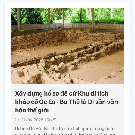
Xây dựng hồ sơ đề cử Khu di tích
khảo cổ Óc Eo - Ba Thê là Di sản văn
hóa thế giới
21/04/2025 19:48’
Di tích Óc Eo - Ba Thê là dấu tích quan trọng của
nền văn minh Óc Eo, từng phát triển rực rỡ ở vùng