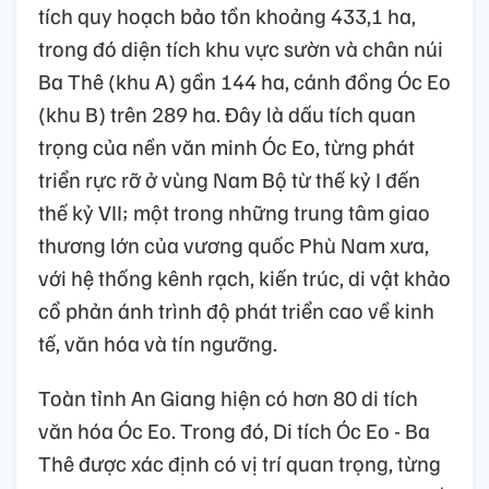
tích quy hoạch bảo tồn khoảng 433,1 ha,
trong đó diện tích khu vực sườn và chân núi
Ba Thê (khu A) gần 144 ha, cánh đồng Óc Eo
(khu B) trên 289 ha. Đây là dấu tích quan
trọng của nền văn minh Óc Eo, từng phát
triển rực rỡ ở vùng Nam Bộ từ thế kỷ I đến
thế kỷ VII; một trong những trung tâm giao
thương lớn của vương quốc Phù Nam xưa,
với hệ thống kênh rạch, kiến trúc, di vật khảo
cổ phản ánh trình độ phát triển cao về kinh
tế, văn hóa và tín ngưỡng.
Toàn tỉnh An Giang hiện có hơn 80 di tích
văn hóa Óc Eo. Trong đó, Di tích Óc Eo - Ba
Thê được xác định có vị trí quan trọng, từng