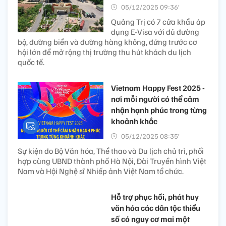
05/12/2025 09:36’
Quảng Trị có 7 cửa khẩu áp
dụng E-Visa với đủ đường
bộ, đường biển và đường hàng không, đứng trước cơ
hội lớn để mở rộng thị trường thu hút khách du lịch
quốc tế.
Vietnam Happy Fest 2025 -
nơi mỗi người có thể cảm
nhận hạnh phúc trong từng
khoảnh khắc
05/12/2025 08:35’
Sự kiện do Bộ Văn hóa, Thể thao và Du lịch chủ trì, phối
hợp cùng UBND thành phố Hà Nội, Đài Truyền hình Việt
Nam và Hội Nghệ sĩ Nhiếp ảnh Việt Nam tổ chức.
Hỗ trợ phục hồi, phát huy
văn hóa các dân tộc thiểu
số có nguy cơ mai một