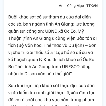
Ảnh: Công Mạo - TTXVN
Buổi khảo sát có sự tham dự của đại diện
các sở, ban ngành tỉnh An Giang; lực lượng
quân sự, công an; UBND xã Óc Eo, Mỹ
Thuận (tỉnh An Giang); cùng Viện Bảo tồn di
tích (Bộ Văn hóa, Thể thao và Du lịch) – đơn
vị chủ trì Gói thầu số 3 “Lập hồ sơ đề cử và
kế hoạch quản lý Khu di tích khảo cổ Óc Eo -
Ba Thê tỉnh An Giang trình UNESCO công
nhận là Di sản văn hóa thế giới”.
Sau khi trực tiếp khảo sát thực địa, các đơn
vị đã kiểm tra ranh giới thực tế, xác định tọa
độ và rà soát các khu vực nằm trong phạm