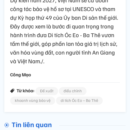
Dự kiến năm 2027, Việt Nam sẽ cử đoàn
công tác bảo vệ hồ sơ tại UNESCO và tham
dự Kỳ họp thứ 49 của Ủy ban Di sản thế giới.
Đây được xem là bước đi quan trọng trong
hành trình đưa Di tích Óc Eo - Ba Thê vươn
tầm thế giới, góp phần lan tỏa giá trị lịch sử,
văn hóa vùng đất, con người tỉnh An Giang
và Việt Nam./.
Công Mạo
Từ khóa:
Đề xuất
điều chỉnh
khoanh vùng bảo vệ
di tích Óc Eo – Ba Thê
Tin liên quan