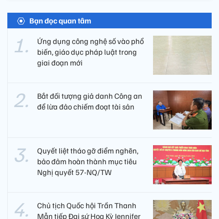
Bạn đọc quan tâm
Ứng dụng công nghệ số vào phổ
biến, giáo dục pháp luật trong
giai đoạn mới
Bắt đối tượng giả danh Công an
để lừa đảo chiếm đoạt tài sản
Quyết liệt tháo gỡ điểm nghẽn,
bảo đảm hoàn thành mục tiêu
Nghị quyết 57-NQ/TW
Chủ tịch Quốc hội Trần Thanh
Mẫn tiếp Đại sứ Hoa Kỳ Jennifer