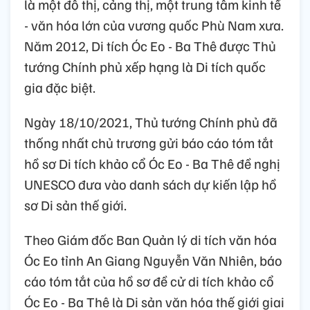
là một đô thị, cảng thị, một trung tâm kinh tế
- văn hóa lớn của vương quốc Phù Nam xưa.
Năm 2012, Di tích Óc Eo - Ba Thê được Thủ
tướng Chính phủ xếp hạng là Di tích quốc
gia đặc biệt.
Ngày 18/10/2021, Thủ tướng Chính phủ đã
thống nhất chủ trương gửi báo cáo tóm tắt
hồ sơ Di tích khảo cổ Óc Eo - Ba Thê đề nghị
UNESCO đưa vào danh sách dự kiến lập hồ
sơ Di sản thế giới.
Theo Giám đốc Ban Quản lý di tích văn hóa
Óc Eo tỉnh An Giang Nguyễn Văn Nhiên, báo
cáo tóm tắt của hồ sơ đề cử di tích khảo cổ
Óc Eo - Ba Thê là Di sản văn hóa thế giới giai