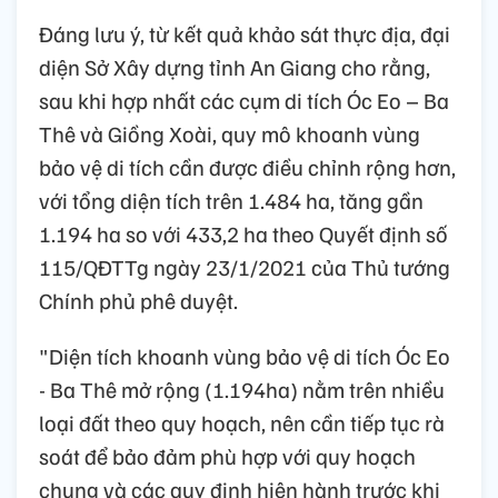
Đáng lưu ý, từ kết quả khảo sát thực địa, đại
diện Sở Xây dựng tỉnh An Giang cho rằng,
sau khi hợp nhất các cụm di tích Óc Eo – Ba
Thê và Giồng Xoài, quy mô khoanh vùng
bảo vệ di tích cần được điều chỉnh rộng hơn,
với tổng diện tích trên 1.484 ha, tăng gần
1.194 ha so với 433,2 ha theo Quyết định số
115/QĐTTg ngày 23/1/2021 của Thủ tướng
Chính phủ phê duyệt.
"Diện tích khoanh vùng bảo vệ di tích Óc Eo
- Ba Thê mở rộng (1.194ha) nằm trên nhiều
loại đất theo quy hoạch, nên cần tiếp tục rà
soát để bảo đảm phù hợp với quy hoạch
chung và các quy định hiện hành trước khi