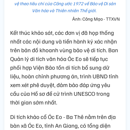
vệ theo tiêu chí của Công ước 1972 về Bảo vệ Di sản
Văn hóa và Thiên nhiên Thế giới.
Ảnh: Công Mạo - TTXVN
Kết thúc khảo sát, các đơn vị đã họp thống
nhất các nội dung và tiến hành ký xác nhận
trên bản đồ khoanh vùng bảo vệ di tích. Ban
Quản lý di tích văn hóa Óc Eo sẽ tiếp tục
phối hợp Viện Bảo tồn di tích bổ sung dữ
liệu, hoàn chỉnh phương án, trình UBND tỉnh
xem xét phê duyệt, đảm bảo đáp ứng yêu
cầu của Hồ sơ đề cử trình UNESCO trong
thời gian sớm nhất.
Di tích khảo cổ Óc Eo - Ba Thê nằm trên địa
bàn xã Óc Eo, tỉnh An Giang, có tổng diện