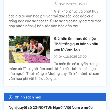
05/12/2025 06:00’
Việt khôi phục và phát huy
các giá trị văn hóa phi vật thể đặc sắc, độc đáo của
đồng bào các dân tộc thiểu số đang có nguy cơ mai một
góp phần bảo vệ bản sắc văn hóa dân tộc.
Giữ hồn ẩm thực dân tộc
Thái trắng qua bánh khẩu
xén Mường Lay
04/12/2025 23:00’
Từ món ăn cổ truyền trong
mâm cỗ Tết, nghề làm bánh khẩu xén, bánh chí chọp
của người Thái trắng ở Mường Lay đã trở thành di sản
văn hóa phi vật thể quốc gia.
Chính sách mới
Nghị quyết số 23-NQ/TW: Người Việt Nam ở nước