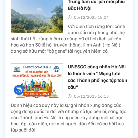
Trung tâm du lịch mới phía
Bắc Hà Nội
05/12/2025 18:04’
Với diện tích rừng lớn, cảnh
quan đồi núi phong phú, hệ
sinh thái hồ - rừng hiếm có cùng 60 di tích lịch sử văn
hóa và hơn 30 lễ hội truyền thống, Kinh Anh (Hà Nội)
đang sở hữu một “bộ gene” tài nguyên hiếm có.
UNESCO công nhận Hà Nội
là thành viên “Mạng lưới
các Thành phố học tập toàn
cầu”
05/12/2025 16:13’
Danh hiệu cao quý này là sự ghi nhận xứng đáng của
cộng đồng quốc tế đối với những nỗ lực bền bỉ, sáng tạo
của Thành phố Hà Nội trong việc xây dựng một xã hội
học tập toàn diện, nơi mọi người dân đều có cơ hội học
tập suốt đời.