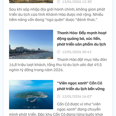
13/01/2026 12:30’
Sau khi sáp nhập địa giới hành chính, không gian phát
triển du lịch của tỉnh Khánh Hòa được mở rộng. Nhiều
tiềm năng vốn đang “ngủ quên” được “đánh thức.”
Thanh Hóa: Đẩy mạnh hoạt
động quảng bá, xúc tiến,
phát triển sản phẩm du lịch
12/01/2026 20:41’
Thanh Hóa đặt mục tiêu đón
16,8 triệu lượt khách, tổng thu từ du lịch ước đạt 49,5
nghìn tỷ đồng trong năm 2026.
"Viên ngọc xanh" Cồn Cỏ
phát triển du lịch bền vững
12/01/2026 16:07’
Cồn Cỏ được ví như “viên
ngọc xanh” đang chuyển
mình phát triển. Đặc khu Cồn Cỏ đang từng bước khai