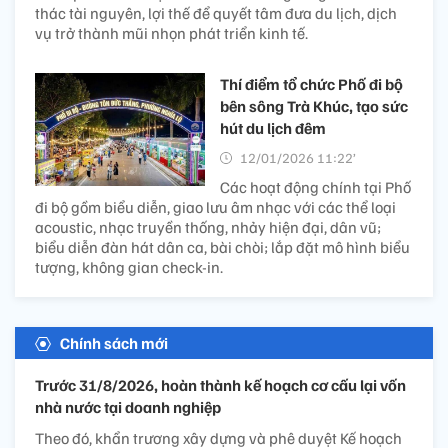
thác tài nguyên, lợi thế để quyết tâm đưa du lịch, dịch
vụ trở thành mũi nhọn phát triển kinh tế.
Thí điểm tổ chức Phố đi bộ
bên sông Trà Khúc, tạo sức
hút du lịch đêm
12/01/2026 11:22’
Các hoạt động chính tại Phố
đi bộ gồm biểu diễn, giao lưu âm nhạc với các thể loại
acoustic, nhạc truyền thống, nhảy hiện đại, dân vũ;
biểu diễn đàn hát dân ca, bài chòi; lắp đặt mô hình biểu
tượng, không gian check-in.
Chính sách mới
Trước 31/8/2026, hoàn thành kế hoạch cơ cấu lại vốn
nhà nước tại doanh nghiệp
Theo đó, khẩn trương xây dựng và phê duyệt Kế hoạch