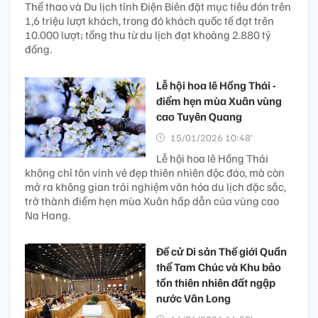
Thể thao và Du lịch tỉnh Điện Biên đặt mục tiêu đón trên
1,6 triệu lượt khách, trong đó khách quốc tế đạt trên
10.000 lượt; tổng thu từ du lịch đạt khoảng 2.880 tỷ
đồng.
Lễ hội hoa lê Hồng Thái -
điểm hẹn mùa Xuân vùng
cao Tuyên Quang
15/01/2026 10:48’
Lễ hội hoa lê Hồng Thái
không chỉ tôn vinh vẻ đẹp thiên nhiên độc đáo, mà còn
mở ra không gian trải nghiệm văn hóa du lịch đặc sắc,
trở thành điểm hẹn mùa Xuân hấp dẫn của vùng cao
Na Hang.
Đề cử Di sản Thế giới Quần
thể Tam Chúc và Khu bảo
tồn thiên nhiên đất ngập
nước Vân Long