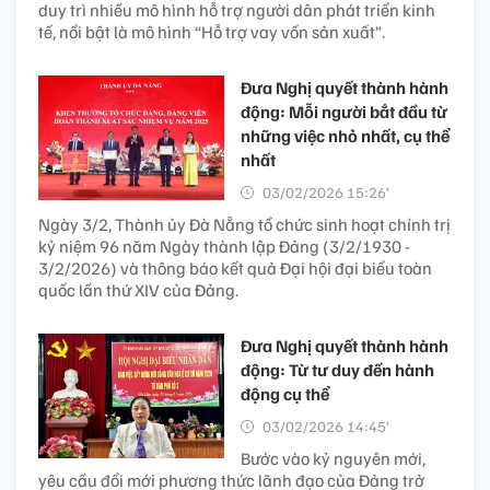
duy trì nhiều mô hình hỗ trợ người dân phát triển kinh
tế, nổi bật là mô hình “Hỗ trợ vay vốn sản xuất”.
Đưa Nghị quyết thành hành
động: Mỗi người bắt đầu từ
những việc nhỏ nhất, cụ thể
nhất
03/02/2026 15:26’
Ngày 3/2, Thành ủy Đà Nẵng tổ chức sinh hoạt chính trị
kỷ niệm 96 năm Ngày thành lập Đảng (3/2/1930 -
3/2/2026) và thông báo kết quả Đại hội đại biểu toàn
quốc lần thứ XIV của Đảng.
Đưa Nghị quyết thành hành
động: Từ tư duy đến hành
động cụ thể
03/02/2026 14:45’
Bước vào kỷ nguyên mới,
yêu cầu đổi mới phương thức lãnh đạo của Đảng trở