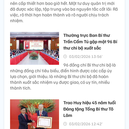
nên cấp thiết hơn bao giờ hết. Một tư duy quản trị mới
đã được xác lập, tập trung vào ba nguyên tắc cốt lõi: Rõ
việc, rõ thời hạn hoàn thành và rõ người chịu trách
nhiệm.
Thường trực Ban Bí thư
Trần Cẩm Tú gặp mặt 96 Bí
thư chi bộ xuất sắc
03/02/2026 13:56’
96 đồng chí Bí thư chi bộ là
những đồng chí tiêu biểu, điển hình được các cấp ủy
lựa chọn, giới thiệu; là những Bí thư chi bộ đã hoàn
thành xuất sắc nhiệm vụ được giao, có uy tín, nhiều
thành tích.
Trao Huy hiệu 45 năm tuổi
Đảng tặng Tổng Bí thư Tô
Lâm ​
03/02/2026 12:42’