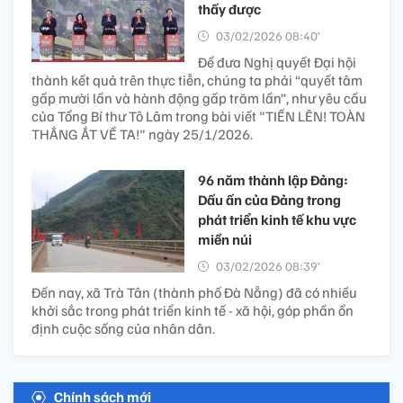
thấy được
03/02/2026 08:40’
Để đưa Nghị quyết Đại hội
thành kết quả trên thực tiễn, chúng ta phải “quyết tâm
gấp mười lần và hành động gấp trăm lần”, như yêu cầu
của Tổng Bí thư Tô Lâm trong bài viết "TIẾN LÊN! TOÀN
THẮNG ẮT VỀ TA!" ngày 25/1/2026.
96 năm thành lập Đảng:
Dấu ấn của Đảng trong
phát triển kinh tế khu vực
miền núi
03/02/2026 08:39’
Đến nay, xã Trà Tân (thành phố Đà Nẵng) đã có nhiều
khởi sắc trong phát triển kinh tế - xã hội, góp phần ổn
định cuộc sống của nhân dân.
Chính sách mới