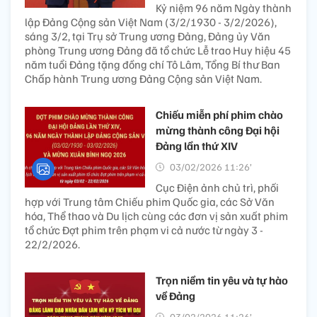
Kỷ niệm 96 năm Ngày thành
lập Đảng Cộng sản Việt Nam (3/2/1930 - 3/2/2026),
sáng 3/2, tại Trụ sở Trung ương Đảng, Đảng ủy Văn
phòng Trung ương Đảng đã tổ chức Lễ trao Huy hiệu 45
năm tuổi Đảng tặng đồng chí Tô Lâm, Tổng Bí thư Ban
Chấp hành Trung ương Đảng Cộng sản Việt Nam.
Chiếu miễn phí phim chào
mừng thành công Đại hội
Đảng lần thứ XIV
03/02/2026 11:26’
Cục Điện ảnh chủ trì, phối
hợp với Trung tâm Chiếu phim Quốc gia, các Sở Văn
hóa, Thể thao và Du lịch cùng các đơn vị sản xuất phim
tổ chức Đợt phim trên phạm vi cả nước từ ngày 3 -
22/2/2026.
Trọn niềm tin yêu và tự hào
về Đảng
03/02/2026 11:26’