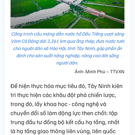
Công trình cầu máng dẫn nước hồ Dầu Tiếng vượt sông
Vàm Cỏ Đông dài 2,361 km qua ống thép, đưa nước tưới
cho người dân xã Hòa Hội, tỉnh Tây Ninh, góp phần ổn
định cho sản xuất nông nghiệp, nâng cao đời sống
người dân.
Ảnh: Minh Phú – TTVXN
Để hiện thực hóa mục tiêu đó, Tây Ninh kiên
trì thực hiện các khâu đột phá chiến lược,
trong đó, lấy khoa học - công nghệ và
chuyển đổi số làm động lực then chốt; tập
trung đầu tư đồng bộ kết cấu hạ tầng, nhất
là hạ tầng giao thông liên vùng, liên quốc