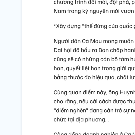
chương trình đổi mới, đột phá, p
Nam trong kỷ nguyên mới vươn
*Xây dựng “thế đứng của quốc gi
Người dân Cà Mau mong muốn có
Đại hội đã bầu ra Ban chấp hàn
cũng sẽ có những cán bộ tâm huy
hơn, quyết liệt hơn trong giải q
bằng thước đo hiệu quả, chất lư
Cùng quan điểm này, ông Huỳnh
cho rằng, nếu cải cách được thự
“điểm nghẽn” đang cản trở sự n
chức tại địa phương…
Cộng đồng doanh nghiệp ở Cà Ma