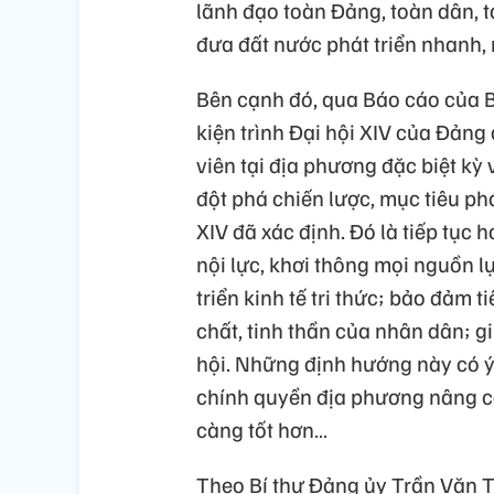
lãnh đạo toàn Đảng, toàn dân, 
đưa đất nước phát triển nhanh,
Bên cạnh đó, qua Báo cáo của 
kiện trình Đại hội XIV của Đảng
viên tại địa phương đặc biệt kỳ
đột phá chiến lược, mục tiêu ph
XIV đã xác định. Đó là tiếp tục 
nội lực, khơi thông mọi nguồn l
triển kinh tế tri thức; bảo đảm 
chất, tinh thần của nhân dân; g
hội. Những định hướng này có ý n
chính quyền địa phương nâng c
càng tốt hơn…
Theo Bí thư Đảng ủy Trần Văn T