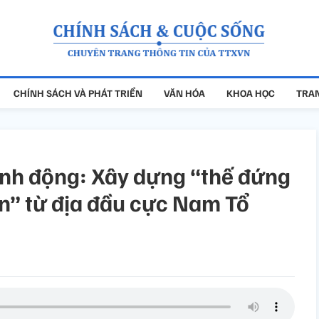
CHÍNH SÁCH VÀ PHÁT TRIỂN
VĂN HÓA
KHOA HỌC
TRAN
ành động: Xây dựng “thế đứng
ớn” từ địa đầu cực Nam Tổ