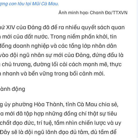
ượng con tàu tại Mũi Cà Mau.
Ảnh minh họa: Chanh Đa/TTXVN
thứ XIV của Đảng đã đề ra nhiều quyết sách quan
n mới của đất nước. Trong niềm phấn khởi, tin
 đồng doanh nghiệp và các tầng lớp nhân dân
 vào đội ngũ nhân sự mới của Đảng, đứng đầu là
chủ trương, đường lối cải cách mạnh mẽ, thực
ển nhanh và bền vững trong bối cảnh mới.
 hành động
g ủy phường Hòa Thành, tỉnh Cà Mau chia sẻ,
 mới đã tập hợp những đồng chí thật sự tiêu
 chất đạo đức, trí tuệ, tầm nhìn chiến lược và uy
 Đây sẽ là đội ngũ lãnh đạo đủ tâm, đủ tầm để