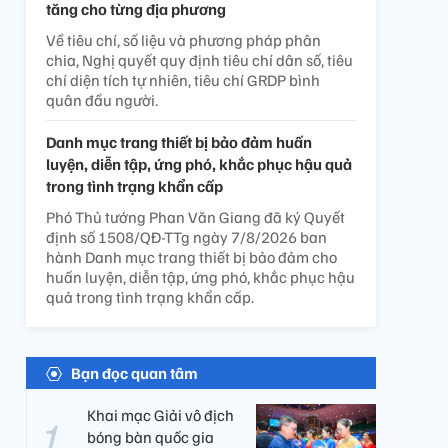
tăng cho từng địa phương
Về tiêu chí, số liệu và phương pháp phân
chia, Nghị quyết quy định tiêu chí dân số, tiêu
chí diện tích tự nhiên, tiêu chí GRDP bình
quân đầu người.
Danh mục trang thiết bị bảo đảm huấn
luyện, diễn tập, ứng phó, khắc phục hậu quả
trong tình trạng khẩn cấp
Phó Thủ tướng Phan Văn Giang đã ký Quyết
định số 1508/QĐ-TTg ngày 7/8/2026 ban
hành Danh mục trang thiết bị bảo đảm cho
huấn luyện, diễn tập, ứng phó, khắc phục hậu
quả trong tình trạng khẩn cấp.
Bạn đọc quan tâm
Khai mạc Giải vô địch
bóng bàn quốc gia