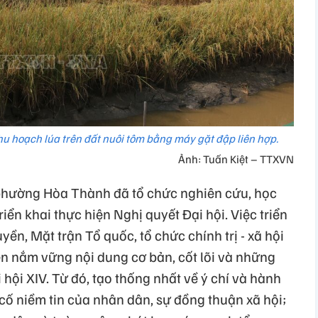
hu hoạch lúa trên đất nuôi tôm bằng máy gặt đập liên hợp.
Ảnh: Tuấn Kiệt – TTXVN
 phường Hòa Thành đã tổ chức nghiên cứu, học
triển khai thực hiện Nghị quyết Đại hội. Việc triển
ền, Mặt trận Tổ quốc, tổ chức chính trị - xã hội
ên nắm vững nội dung cơ bản, cốt lõi và những
hội XIV. Từ đó, tạo thống nhất về ý chí và hành
cố niềm tin của nhân dân, sự đồng thuận xã hội;