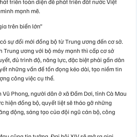
hát triển toàn diện để phát triển đất nước Việt
 mình mạnh mẽ.
a trên biển lớn”
 sự đổi mới đồng bộ từ Trung ương đến cơ sở.
h Trung ương với bộ máy mạnh thì cấp cơ sở
ết, đủ trình độ, năng lực, đặc biệt phải gần dân
uyết những vấn đề tồn đọng kéo dài, tạo niềm tin
ợng công việc cụ thể.
 Vũ Phong, người dân ở xã Đầm Dơi, tỉnh Cà Mau
c hiện đồng bộ, quyết liệt sẽ tháo gỡ những
ăng động, sáng tạo của đội ngũ cán bộ, công
u cũng tin tưởng, Đại hội XIV sẽ mở ra giai