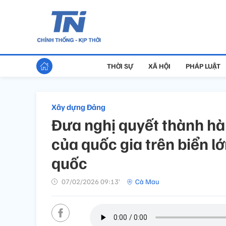
THỜI SỰ
XÃ HỘI
PHÁP LUẬT
Xây dựng Đảng
Đưa nghị quyết thành h
của quốc gia trên biển l
quốc
07/02/2026 09:13’
Cà Mau