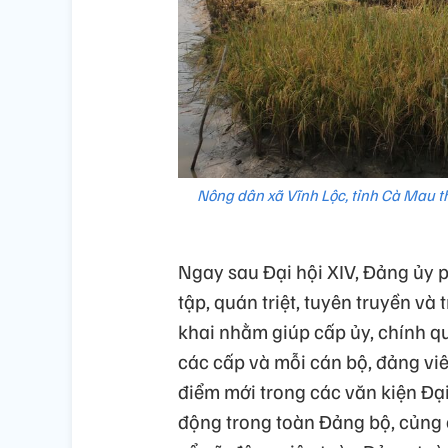
Nông dân xã Vĩnh Lộc, tỉnh Cà Mau t
Ngay sau Đại hội XIV, Đảng ủy
tập, quán triệt, tuyên truyền và 
khai nhằm giúp cấp ủy, chính quy
các cấp và mỗi cán bộ, đảng vi
điểm mới trong các văn kiện Đại 
động trong toàn Đảng bộ, củng 