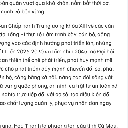
toàn quân vượt qua khó khăn, nắm bắt thời cơ,
 mạnh và bền vững.
Ban Chấp hành Trung ương khóa XIII về các văn
 do Tổng Bí thư Tô Lâm trình bày, cán bộ, đảng
 vọng vào các định hướng phát triển lớn, những
át triển 2026-2030 và tầm nhìn 2045 mà Đại hội
hoàn thiện thể chế phát triển, phát huy mạnh mẽ
ực cho phát triển; đẩy mạnh chuyển đổi số, phát
tiến bộ, công bằng xã hội; nâng cao đời sống vật
iữ vững quốc phòng, an ninh và trật tự an toàn xã
ghĩa trực tiếp đối với cơ sở, tạo điều kiện để
ao chất lượng quản lý, phục vụ nhân dân ngày
rung, Hòa Thành là phường lớn của tỉnh Cà Mau,