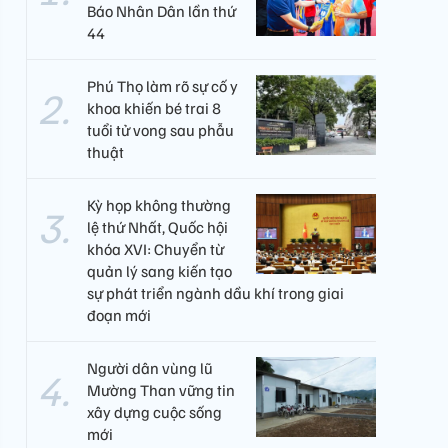
Báo Nhân Dân lần thứ
44
Phú Thọ làm rõ sự cố y
khoa khiến bé trai 8
tuổi tử vong sau phẫu
thuật
Kỳ họp không thường
lệ thứ Nhất, Quốc hội
khóa XVI: Chuyển từ
quản lý sang kiến tạo
sự phát triển ngành dầu khí trong giai
đoạn mới
Người dân vùng lũ
Mường Than vững tin
xây dựng cuộc sống
mới