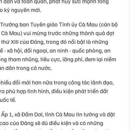
àn dân và toàn quân, phát huy sức mạnh tổng
o kỷ nguyên mới.
Trưởng ban Tuyên giáo Tỉnh ủy Cà Mau (cán bộ
h Cà Mau) vui mừng trước những thành quả đạt
 thứ XIII của Đảng, trong đó nổi bật là những
ế - xã hội, đối ngoại, an ninh - quốc phòng, an
ống tham nhũng, tiêu cực, lãng phí, đem lại niềm
ân dân trong cả nước.
nhiều đổi mới hơn nữa trong công tác lãnh đạo,
 phù hợp tình hình, điều kiện phát triển đất
uốc tế.
Ấp 1, xã Đầm Dơi, tỉnh Cà Mau tin tưởng và đặt
cao của Đảng sẽ đủ điều kiện và có những