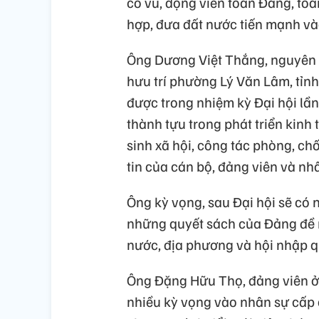
cổ vũ, động viên toàn Đảng, to
hợp, đưa đất nước tiến mạnh và
Ông Dương Việt Thắng, nguyên 
hưu trí phường Lý Văn Lâm, tỉn
được trong nhiệm kỳ Đại hội lần
thành tựu trong phát triển kinh t
sinh xã hội, công tác phòng, ch
tin của cán bộ, đảng viên và nh
Ông kỳ vọng, sau Đại hội sẽ có 
những quyết sách của Đảng đề ra
nước, địa phương và hội nhập q
Ông Đặng Hữu Thọ, đảng viên ở 
nhiều kỳ vọng vào nhân sự cấp 