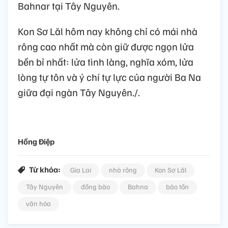
Bahnar tại Tây Nguyên.
Kon Sơ Lăl hôm nay không chỉ có mái nhà
rông cao nhất mà còn giữ được ngọn lửa
bền bỉ nhất: lửa tình làng, nghĩa xóm, lửa
lòng tự tôn và ý chí tự lực của người Ba Na
giữa đại ngàn Tây Nguyên./.
Hồng Điệp
Từ khóa:
Gia Lai
nhà rông
Kon Sơ Lăl
Tây Nguyên
đồng bào
Bahna
bảo tồn
văn hóa