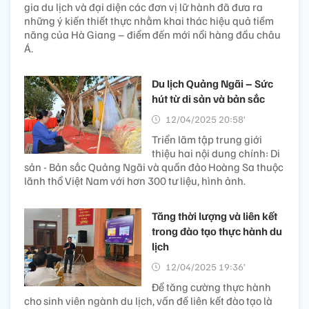
gia du lịch và đại diện các đơn vị lữ hành đã đưa ra
những ý kiến thiết thực nhằm khai thác hiệu quả tiềm
năng của Hà Giang – điểm đến mới nổi hàng đầu châu
Á.
Du lịch Quảng Ngãi – Sức
hút từ di sản và bản sắc
12/04/2025 20:58’
Triển lãm tập trung giới
thiệu hai nội dung chính: Di
sản - Bản sắc Quảng Ngãi và quần đảo Hoàng Sa thuộc
lãnh thổ Việt Nam với hơn 300 tư liệu, hình ảnh.
Tăng thời lượng và liên kết
trong đào tạo thực hành du
lịch
12/04/2025 19:36’
Để tăng cường thực hành
cho sinh viên ngành du lịch, vấn đề liên kết đào tạo là