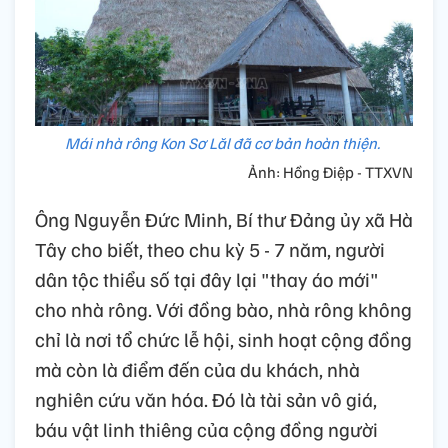
Mái nhà rông Kon Sơ Lăl đã cơ bản hoàn thiện.
Ảnh: Hồng Điệp - TTXVN
Ông Nguyễn Đức Minh, Bí thư Đảng ủy xã Hà
Tây cho biết, theo chu kỳ 5 - 7 năm, người
dân tộc thiểu số tại đây lại "thay áo mới"
cho nhà rông. Với đồng bào, nhà rông không
chỉ là nơi tổ chức lễ hội, sinh hoạt cộng đồng
mà còn là điểm đến của du khách, nhà
nghiên cứu văn hóa. Đó là tài sản vô giá,
báu vật linh thiêng của cộng đồng người