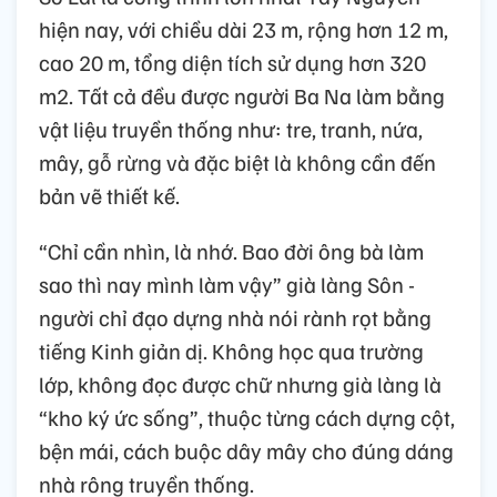
hiện nay, với chiều dài 23 m, rộng hơn 12 m,
cao 20 m, tổng diện tích sử dụng hơn 320
m2. Tất cả đều được người Ba Na làm bằng
vật liệu truyền thống như: tre, tranh, nứa,
mây, gỗ rừng và đặc biệt là không cần đến
bản vẽ thiết kế.
“Chỉ cần nhìn, là nhớ. Bao đời ông bà làm
sao thì nay mình làm vậy” già làng Sôn -
người chỉ đạo dựng nhà nói rành rọt bằng
tiếng Kinh giản dị. Không học qua trường
lớp, không đọc được chữ nhưng già làng là
“kho ký ức sống”, thuộc từng cách dựng cột,
bện mái, cách buộc dây mây cho đúng dáng
nhà rông truyền thống.