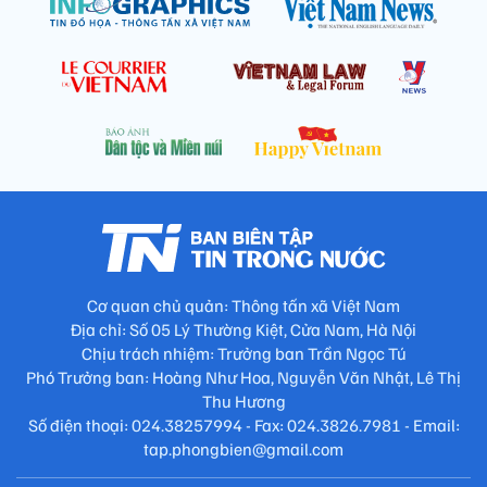
Cơ quan chủ quản: Thông tấn xã Việt Nam
Địa chỉ: Số 05 Lý Thường Kiệt, Cửa Nam, Hà Nội
Chịu trách nhiệm: Trưởng ban Trần Ngọc Tú
Phó Trưởng ban: Hoàng Như Hoa, Nguyễn Văn Nhật, Lê Thị
Thu Hương
Số điện thoại: 024.38257994 - Fax: 024.3826.7981 - Email:
tap.phongbien@gmail.com