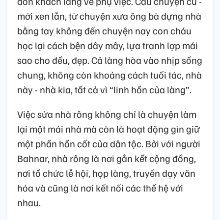
đón khách làng về phụ việc. Câu chuyện cũ -
mới xen lẫn, từ chuyện xưa ông bà dựng nhà
bằng tay không đến chuyện nay con cháu
học lại cách bện dây mây, lựa tranh lợp mái
sao cho đều, đẹp. Cả làng hòa vào nhịp sống
chung, không còn khoảng cách tuổi tác, nhà
này - nhà kia, tất cả vì “linh hồn của làng”.
Việc sửa nhà rông không chỉ là chuyện làm
lại một mái nhà mà còn là hoạt động gìn giữ
một phần hồn cốt của dân tộc. Bởi với người
Bahnar, nhà rông là nơi gắn kết cộng đồng,
nơi tổ chức lễ hội, họp làng, truyền dạy văn
hóa và cũng là nơi kết nối các thế hệ với
nhau.