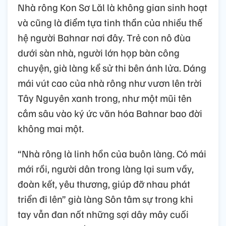
Nhà rông Kon Sơ Lăl là không gian sinh hoạt
và cũng là điểm tựa tinh thần của nhiều thế
hệ người Bahnar nơi đây. Trẻ con nô đùa
dưới sàn nhà, người lớn họp bàn công
chuyện, già làng kể sử thi bên ánh lửa. Dáng
mái vút cao của nhà rông như vươn lên trời
Tây Nguyên xanh trong, như một mũi tên
cắm sâu vào ký ức văn hóa Bahnar bao đời
không mai một.
“Nhà rông là linh hồn của buôn làng. Có mái
mới rồi, người dân trong làng lại sum vầy,
đoàn kết, yêu thương, giúp đỡ nhau phát
triển đi lên” già làng Sôn tâm sự trong khi
tay vẫn đan nốt những sợi dây mây cuối