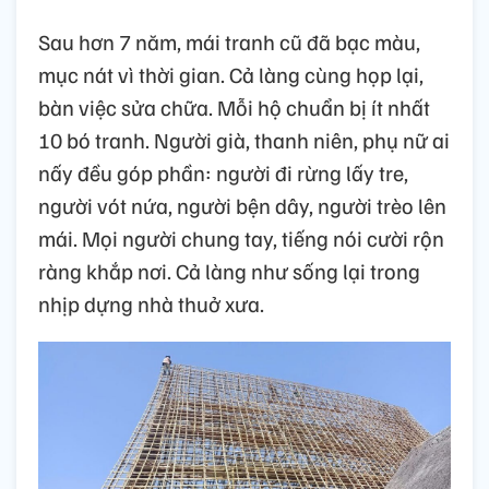
Sau hơn 7 năm, mái tranh cũ đã bạc màu,
mục nát vì thời gian. Cả làng cùng họp lại,
bàn việc sửa chữa. Mỗi hộ chuẩn bị ít nhất
10 bó tranh. Người già, thanh niên, phụ nữ ai
nấy đều góp phần: người đi rừng lấy tre,
người vót nứa, người bện dây, người trèo lên
mái. Mọi người chung tay, tiếng nói cười rộn
ràng khắp nơi. Cả làng như sống lại trong
nhịp dựng nhà thuở xưa.