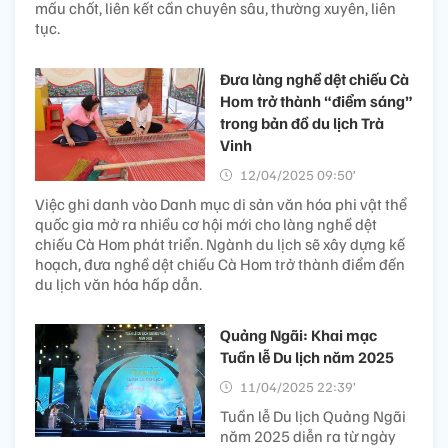
mấu chốt, liên kết cần chuyên sâu, thường xuyên, liên
tục.
Đưa làng nghề dệt chiếu Cà
Hom trở thành “điểm sáng”
trong bản đồ du lịch Trà
Vinh
12/04/2025 09:50’
Việc ghi danh vào Danh mục di sản văn hóa phi vật thể
quốc gia mở ra nhiều cơ hội mới cho làng nghề dệt
chiếu Cà Hom phát triển. Ngành du lịch sẽ xây dựng kế
hoạch, đưa nghề dệt chiếu Cà Hom trở thành điểm đến
du lịch văn hóa hấp dẫn.
Quảng Ngãi: Khai mạc
Tuần lễ Du lịch năm 2025
11/04/2025 22:39’
Tuần lễ Du lịch Quảng Ngãi
năm 2025 diễn ra từ ngày