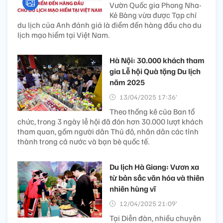
Vườn Quốc gia Phong Nha-
Kẻ Bàng vừa được Tạp chí
du lịch của Anh đánh giá là điểm đến hàng đầu cho du
lịch mạo hiểm tại Việt Nam.
Hà Nội: 30.000 khách tham
gia Lễ hội Quà tặng Du lịch
năm 2025
13/04/2025 17:36’
Theo thống kê của Ban tổ
chức, trong 3 ngày lễ hội đã đón hơn 30.000 lượt khách
tham quan, gồm người dân Thủ đô, nhân dân các tỉnh
thành trong cả nước và bạn bè quốc tế.
Du lịch Hà Giang: Vươn xa
từ bản sắc văn hóa và thiên
nhiên hùng vĩ
12/04/2025 21:09’
Tại Diễn đàn, nhiều chuyên