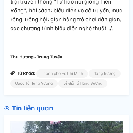
trại truyền thống “Tự hào nòi giống Tiên
Rồng”; hội sách; biểu diễn võ cổ truyền, múa
rồng, trống hội; gian hàng trò chơi dân gian;
các chương trình biểu diễn nghệ thuật.../.
Thu Hương - Trung Tuyến
Từ khóa:
Thành phố Hồ Chí Minh
dâng hương
Quốc Tổ Hùng Vương
Lễ Giỗ Tổ Hùng Vương
Tin liên quan