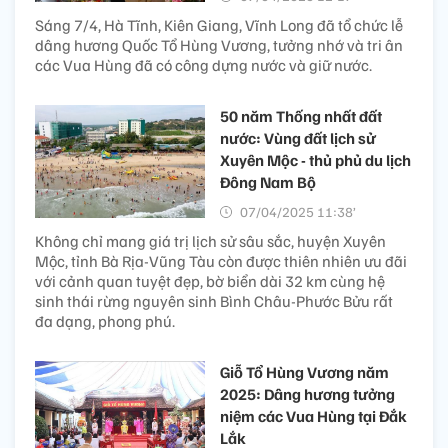
Sáng 7/4, Hà Tĩnh, Kiên Giang, Vĩnh Long đã tổ chức lễ
dâng hương Quốc Tổ Hùng Vương, tưởng nhớ và tri ân
các Vua Hùng đã có công dựng nước và giữ nước.
50 năm Thống nhất đất
nước: Vùng đất lịch sử
Xuyên Mộc - thủ phủ du lịch
Đông Nam Bộ
07/04/2025 11:38’
Không chỉ mang giá trị lịch sử sâu sắc, huyện Xuyên
Mộc, tỉnh Bà Rịa-Vũng Tàu còn được thiên nhiên ưu đãi
với cảnh quan tuyệt đẹp, bờ biển dài 32 km cùng hệ
sinh thái rừng nguyên sinh Bình Châu-Phước Bửu rất
đa dạng, phong phú.
Giỗ Tổ Hùng Vương năm
2025: Dâng hương tưởng
niệm các Vua Hùng tại Đắk
Lắk