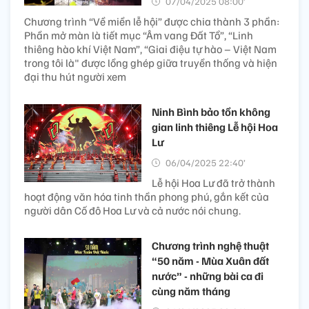
07/04/2025 08:00’
Chương trình “Về miền lễ hội” được chia thành 3 phần:
Phần mở màn là tiết mục “Âm vang Đất Tổ”, “Linh
thiêng hào khí Việt Nam”, “Giai điệu tự hào – Việt Nam
trong tôi là" được lồng ghép giữa truyền thống và hiện
đại thu hút người xem
Ninh Bình bảo tồn không
gian linh thiêng Lễ hội Hoa
Lư
06/04/2025 22:40’
Lễ hội Hoa Lư đã trở thành
hoạt động văn hóa tinh thần phong phú, gắn kết của
người dân Cố đô Hoa Lư và cả nước nói chung.
Chương trình nghệ thuật
“50 năm - Mùa Xuân đất
nước” - những bài ca đi
cùng năm tháng