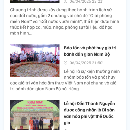
06/04/2025 22:21’
Chương trình được xây dựng theo hành trình lịch sử
của đất nước, gồm 2 chương với chủ đề “Giải phóng
miền Nam” và “Đất nước vươn mình”, thể hiện dưới hình
thức kết hợp ca, múa, nhạc, phóng sự tài liệu, đồ họa
màn hình...
Bảo tồn và phát huy giá trị
bánh dân gian Nam Bộ
06/04/2025 21:50’
Lễ hội là sự kiện thường niên
nhằm bảo tồn và phát huy
các giá trị văn hóa ẩm thực Việt Nam nói chung và giá
trị bánh dân gian Nam Bộ nói riêng.
Lễ hội Đền Thánh Nguyễn
được công nhận là Di sản
văn hóa phi vật thể Quốc
gia