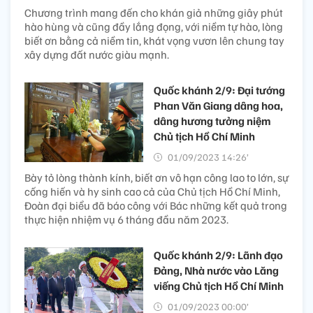
Chương trình mang đến cho khán giả những giây phút
hào hùng và cũng đầy lắng đọng, với niềm tự hào, lòng
biết ơn bằng cả niềm tin, khát vọng vươn lên chung tay
xây dựng đất nước giàu mạnh.
Quốc khánh 2/9: Đại tướng
Phan Văn Giang dâng hoa,
dâng hương tưởng niệm
Chủ tịch Hồ Chí Minh
01/09/2023 14:26’
Bày tỏ lòng thành kính, biết ơn vô hạn công lao to lớn, sự
cống hiến và hy sinh cao cả của Chủ tịch Hồ Chí Minh,
Đoàn đại biểu đã báo công với Bác những kết quả trong
thực hiện nhiệm vụ 6 tháng đầu năm 2023.
Quốc khánh 2/9: Lãnh đạo
Đảng, Nhà nước vào Lăng
viếng Chủ tịch Hồ Chí Minh
01/09/2023 00:00’