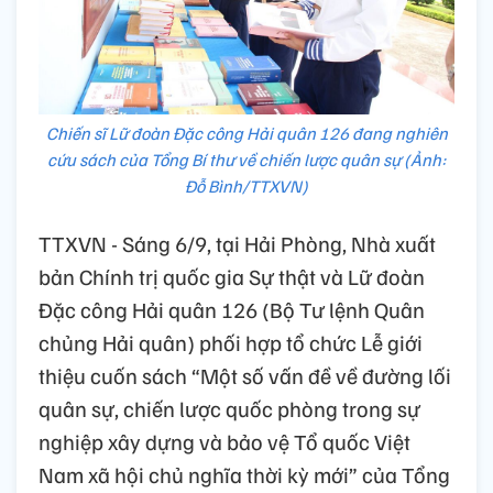
Chiến sĩ Lữ đoàn Đặc công Hải quân 126 đang nghiên
cứu sách của Tổng Bí thư về chiến lược quân sự (Ảnh:
Đỗ Bình/TTXVN)
TTXVN - Sáng 6/9, tại Hải Phòng, Nhà xuất
bản Chính trị quốc gia Sự thật và Lữ đoàn
Đặc công Hải quân 126 (Bộ Tư lệnh Quân
chủng Hải quân) phối hợp tổ chức Lễ giới
thiệu cuốn sách “Một số vấn đề về đường lối
quân sự, chiến lược quốc phòng trong sự
nghiệp xây dựng và bảo vệ Tổ quốc Việt
Nam xã hội chủ nghĩa thời kỳ mới” của Tổng