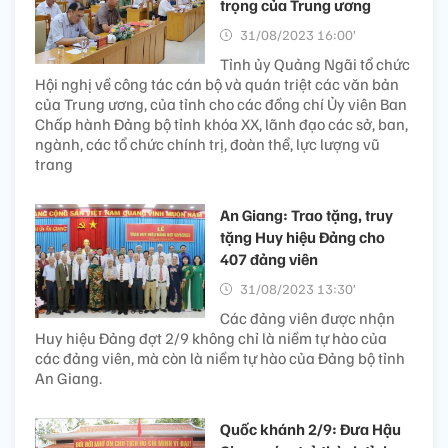
trọng của Trung ương
31/08/2023 16:00’
Tỉnh ủy Quảng Ngãi tổ chức
Hội nghị về công tác cán bộ và quán triệt các văn bản
của Trung ương, của tỉnh cho các đồng chí Ủy viên Ban
Chấp hành Đảng bộ tỉnh khóa XX, lãnh đạo các sở, ban,
ngành, các tổ chức chính trị, đoàn thể, lực lượng vũ
trang
An Giang: Trao tặng, truy
tặng Huy hiệu Đảng cho
407 đảng viên
31/08/2023 13:30’
Các đảng viên được nhận
Huy hiệu Đảng đợt 2/9 không chỉ là niềm tự hào của
các đảng viên, mà còn là niềm tự hào của Đảng bộ tỉnh
An Giang.
Quốc khánh 2/9: Đưa Hậu