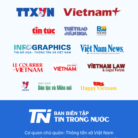
Cơ quan chủ quản: Thông tấn xã Việt Nam