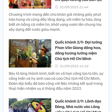
01/09/2023 21:44’
Chương trình mang đến cho khán giả những giây phút
hào hùng và cũng đầy lắng đọng, với niềm tự hào, lòng
biết ơn bằng cả niềm tin, khát vọng vươn lên chung tay
xây dựng đất nước giàu mạnh.
Quốc khánh 2/9: Đại tướng
Phan Văn Giang dâng hoa,
dâng hương tưởng niệm
Chủ tịch Hồ Chí Minh
01/09/2023 14:26’
Bày tỏ lòng thành kính, biết ơn vô hạn công lao to lớn, sự
cống hiến và hy sinh cao cả của Chủ tịch Hồ Chí Minh,
Đoàn đại biểu đã báo công với Bác những kết quả trong
thực hiện nhiệm vụ 6 tháng đầu năm 2023.
Quốc khánh 2/9: Lãnh đạo
Đảng, Nhà nước vào Lăng
viếng Chủ tịch Hồ Chí Minh