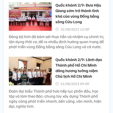
Quốc khánh 2/9: Đưa Hậu
Giang sớm trở thành tỉnh
khá của vùng Đồng bằng
sông Cửu Long
31/08/2023 12:00’
Đảng bộ tỉnh đã bám sát thực tiễn và nhiệm vụ chính trị,
tận dụng thời cơ, đề ra nhiều định hướng quan trọng để
phát triển vùng Đồng bằng sông Cửu Long và cả nước.
Quốc khánh 2/9: Lãnh đạo
Thành phố Hồ Chí Minh
dâng hương tưởng niệm
Chủ tịch Hồ Chí Minh
31/08/2023 09:00’
Đoàn đại biểu Thành phố hứa tiếp tục phấn đấu, học
tập và làm theo Bác; chung tay xây dựng Thành phố
ngày càng phát triển nhanh, bền vững, văn minh, hiện
đại, nghĩa tình.