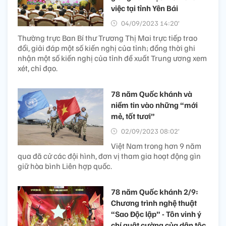
việc tại tỉnh Yên Bái
04/09/2023 14:20’
Thường trực Ban Bí thư Trương Thị Mai trực tiếp trao
đổi, giải đáp một số kiến nghị của tỉnh; đồng thời ghi
nhận một số kiến nghị của tỉnh đề xuất Trung ương xem
xét, chỉ đạo.
78 năm Quốc khánh và
niềm tin vào những “mới
mẻ, tốt tươi”
02/09/2023 08:02’
Việt Nam trong hơn 9 năm
qua đã cử các đội hình, đơn vị tham gia hoạt động gìn
giữ hòa bình Liên hợp quốc.
78 năm Quốc khánh 2/9:
Chương trình nghệ thuật
“Sao Độc lập” - Tôn vinh ý
chí quật cường của dân tộc