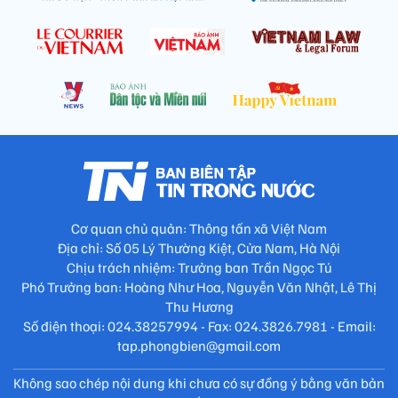
Cơ quan chủ quản: Thông tấn xã Việt Nam
Địa chỉ: Số 05 Lý Thường Kiệt, Cửa Nam, Hà Nội
Chịu trách nhiệm: Trưởng ban Trần Ngọc Tú
Phó Trưởng ban: Hoàng Như Hoa, Nguyễn Văn Nhật, Lê Thị
Thu Hương
Số điện thoại: 024.38257994 - Fax: 024.3826.7981 - Email:
tap.phongbien@gmail.com
Không sao chép nội dung khi chưa có sự đồng ý bằng văn bản