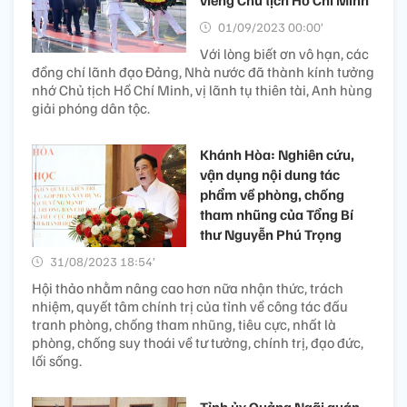
01/09/2023 00:00’
Với lòng biết ơn vô hạn, các
đồng chí lãnh đạo Đảng, Nhà nước đã thành kính tưởng
nhớ Chủ tịch Hồ Chí Minh, vị lãnh tụ thiên tài, Anh hùng
giải phóng dân tộc.
Khánh Hòa: Nghiên cứu,
vận dụng nội dung tác
phẩm về phòng, chống
tham nhũng của Tổng Bí
thư Nguyễn Phú Trọng
31/08/2023 18:54’
Hội thảo nhằm nâng cao hơn nữa nhận thức, trách
nhiệm, quyết tâm chính trị của tỉnh về công tác đấu
tranh phòng, chống tham nhũng, tiêu cực, nhất là
phòng, chống suy thoái về tư tưởng, chính trị, đạo đức,
lối sống.
Tỉnh ủy Quảng Ngãi quán