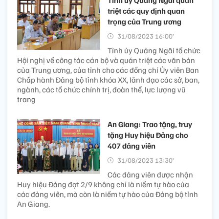
triệt các quy định quan
trọng của Trung ương
31/08/2023 16:00’
Tỉnh ủy Quảng Ngãi tổ chức
Hội nghị về công tác cán bộ và quán triệt các văn bản
của Trung ương, của tỉnh cho các đồng chí Ủy viên Ban
Chấp hành Đảng bộ tỉnh khóa XX, lãnh đạo các sở, ban,
ngành, các tổ chức chính trị, đoàn thể, lực lượng vũ
trang
An Giang: Trao tặng, truy
tặng Huy hiệu Đảng cho
407 đảng viên
31/08/2023 13:30’
Các đảng viên được nhận
Huy hiệu Đảng đợt 2/9 không chỉ là niềm tự hào của
các đảng viên, mà còn là niềm tự hào của Đảng bộ tỉnh
An Giang.