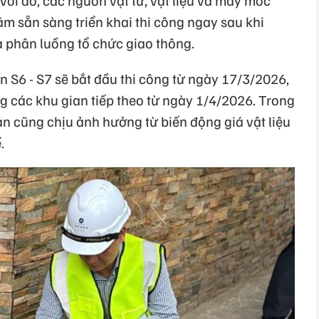
 với đó, các nguồn vật tư, vật liệu và máy móc
m sẵn sàng triển khai thi công ngay sau khi
à phân luồng tổ chức giao thông.
n S6 - S7 sẽ bắt đầu thi công từ ngày 17/3/2026,
ông các khu gian tiếp theo từ ngày 1/4/2026. Trong
 án cũng chịu ảnh hưởng từ biến động giá vật liệu
.