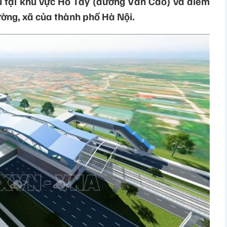
 tại khu vực Hồ Tây (đường Văn Cao) và điểm
ường, xã của thành phố Hà Nội.