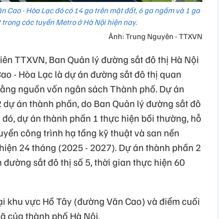
n Cao - Hòa Lạc đó có 14 ga trên mặt đất, 6 ga ngầm và 1 ga
t trong các tuyến Metro ở Hà Nội hiện nay.
Ảnh: Trung Nguyên - TTXVN
viên TTXVN, Ban Quản lý đường sắt đô thị Hà Nội
Cao - Hòa Lạc là dự án đường sắt đô thị quan
 bằng nguồn vốn ngân sách Thành phố. Dự án
 2 dự án thành phần, do Ban Quản lý đường sắt đô
g đó, dự án thành phần 1 thực hiện bồi thường, hỗ
chuyển công trình hạ tầng kỹ thuật và san nền
 hiện 24 tháng (2025 - 2027). Dự án thành phần 2
đường sắt đô thị số 5, thời gian thực hiện 60
ại khu vực Hồ Tây (đường Văn Cao) và điểm cuối
xã của thành phố Hà Nội.