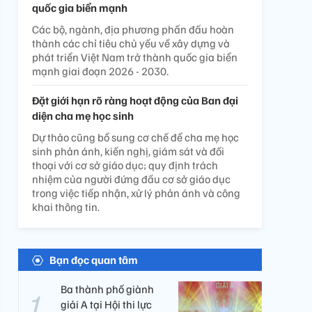
quốc gia biển mạnh
Các bộ, ngành, địa phương phấn đấu hoàn
thành các chỉ tiêu chủ yếu về xây dựng và
phát triển Việt Nam trở thành quốc gia biển
mạnh giai đoạn 2026 - 2030.
Đặt giới hạn rõ ràng hoạt động của Ban đại
diện cha mẹ học sinh
Dự thảo cũng bổ sung cơ chế để cha mẹ học
sinh phản ánh, kiến nghị, giám sát và đối
thoại với cơ sở giáo dục; quy định trách
nhiệm của người đứng đầu cơ sở giáo dục
trong việc tiếp nhận, xử lý phản ánh và công
khai thông tin.
Bạn đọc quan tâm
Ba thành phố giành
giải A tại Hội thi lực