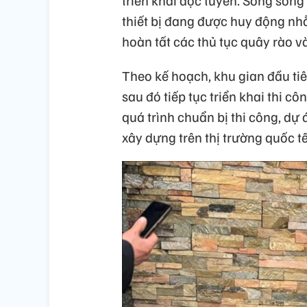
triển khai dọc tuyến. Song song
thiết bị đang được huy động nhằ
hoàn tất các thủ tục quây rào v
Theo kế hoạch, khu gian đầu tiê
sau đó tiếp tục triển khai thi c
quá trình chuẩn bị thi công, dự
xây dựng trên thị trường quốc tế