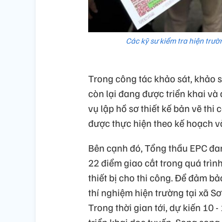
Các kỹ sư kiểm tra hiện trườ
Trong công tác khảo sát, khảo 
còn lại đang được triển khai v
vụ lập hồ sơ thiết kế bản vẽ th
được thực hiện theo kế hoạch v
Bên cạnh đó, Tổng thầu EPC đang
22 điểm giao cắt trong quá trình
thiết bị cho thi công. Để đảm b
thí nghiệm hiện trường tại xã S
Trong thời gian tới, dự kiến 10 