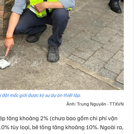
í đặt mốc giới được kỹ sự dự án thiết lập.
Ảnh: Trung Nguyên - TTXVN
thép tăng khoảng 2% (chưa bao gồm chi phí vận
0% tùy loại, bê tông tăng khoảng 10%. Ngoài ra,