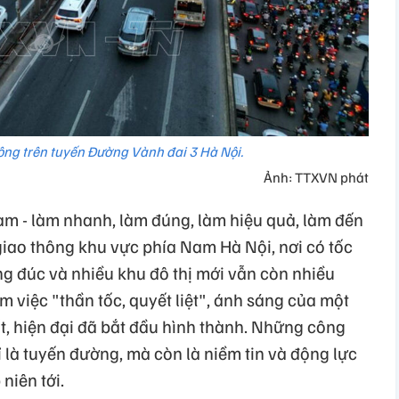
ông trên tuyến Đường Vành đai 3 Hà Nội.
Ảnh: TTXVN phát
 làm - làm nhanh, làm đúng, làm hiệu quả, làm đến
giao thông khu vực phía Nam Hà Nội, nơi có tốc
ng đúc và nhiều khu đô thị mới vẫn còn nhiều
m việc "thần tốc, quyết liệt", ánh sáng của một
t, hiện đại đã bắt đầu hình thành. Những công
 là tuyến đường, mà còn là niềm tin và động lực
niên tới.