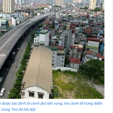
ược xác định là vành đai liên vùng, khu kinh tế trọng điểm
Vùng Thủ đô Hà Nội.