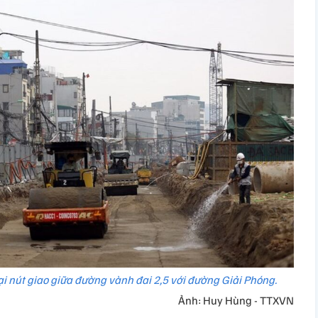
i nút giao giữa đường vành đai 2,5 với đường Giải Phóng.
Ảnh: Huy Hùng - TTXVN