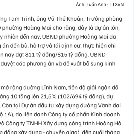
Ảnh: Tuấn Anh - TTXVN
ng Tam Trinh, ông Vũ Thế Khoản, Trưởng phòng
D phường Hoàng Mai cho rằng, đây là dự án lớn,
Tuy nhiên đến nay, UBND phường Hoàng Mai đã
n đền bù, hỗ trợ và tái định cư, thực hiện chi
 đến nay đạt 811 tỷ đồng/815 tỷ đồng. UBND
duyệt các phương án và đề xuất bổ sung kinh
, mở rộng đường Lĩnh Nam, tiến độ giải ngân đã
áng 10 tăng lên 21,5% (102/694 tỷ đồng), dự
. Còn tại Dự án đầu tư xây dựng đường Vành đai
 1A), do liên danh Công ty cổ phần Kinh doanh
i và Công ty TNHH Xây dựng công trình Hoàng Hà
ợp đồng xây dựng - chuyển giao), đến cuối tháng