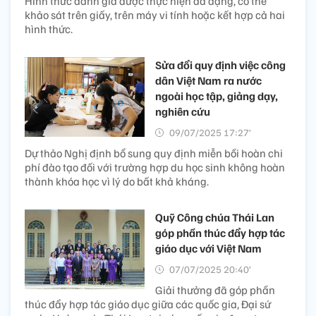
Hình thức đánh giá được thực hiện đa dạng, có thể
khảo sát trên giấy, trên máy vi tính hoặc kết hợp cả hai
hình thức.
Sửa đổi quy định việc công
dân Việt Nam ra nước
ngoài học tập, giảng dạy,
nghiên cứu
09/07/2025 17:27’
Dự thảo Nghị định bổ sung quy định miễn bồi hoàn chi
phí đào tạo đối với trường hợp du học sinh không hoàn
thành khóa học vì lý do bất khả kháng.
Quỹ Công chúa Thái Lan
góp phần thúc đẩy hợp tác
giáo dục với Việt Nam
07/07/2025 20:40’
Giải thưởng đã góp phần
thúc đẩy hợp tác giáo dục giữa các quốc gia, Đại sứ