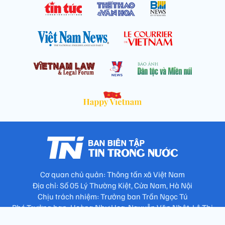
Cơ quan chủ quản: Thông tấn xã Việt Nam
Địa chỉ: Số 05 Lý Thường Kiệt, Cửa Nam, Hà Nội
Chịu trách nhiệm: Trưởng ban Trần Ngọc Tú
Phó Trưởng ban: Hoàng Như Hoa, Nguyễn Văn Nhật, Lê Thị
Thu Hương