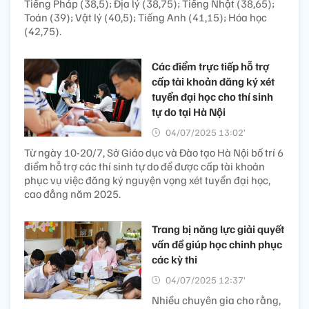
Tiếng Pháp (38,5); Địa lý (38,75); Tiếng Nhật (38,65);
Toán (39); Vật lý (40,5); Tiếng Anh (41,15); Hóa học
(42,75).
Các điểm trực tiếp hỗ trợ
cấp tài khoản đăng ký xét
tuyển đại học cho thí sinh
tự do tại Hà Nội
04/07/2025 13:02’
Từ ngày 10-20/7, Sở Giáo dục và Đào tạo Hà Nội bố trí 6
điểm hỗ trợ các thí sinh tự do để được cấp tài khoản
phục vụ việc đăng ký nguyện vọng xét tuyển đại học,
cao đẳng năm 2025.
Trang bị năng lực giải quyết
vấn đề giúp học chinh phục
các kỳ thi
04/07/2025 12:37’
Nhiều chuyên gia cho rằng,