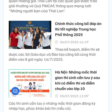
quán Hoàng gia Thái Lan tại các quốc gia được trao
giải thưởng và Quỹ PMCAF, thông qua mạng lưới
"Những người bạn của Thái Lan".
Chính thức công bố đáp án
thi tốt nghiệp Trung học
Phổ thông 2025
06/07/2025 16:19’
Theo kế hoạch, điểm thi sẽ
được các Sở Giáo dục và Đào tạo công bố cùng thời
điểm vào 8 giờ ngày 16/7/2025.
Hà Nội: Những mốc thời
gian thí sinh cần lưu ý sau
khi có điểm thi và điểm
chuẩn vào lớp 10
05/07/2025 12:09’
Các thí sinh cần lưu ý những mốc thời gian đăng ký
nhập học, phúc khảo bài thi (nếu có).