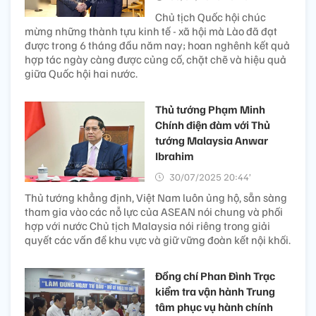
Chủ tịch Quốc hội chúc
mừng những thành tựu kinh tế - xã hội mà Lào đã đạt
được trong 6 tháng đầu năm nay; hoan nghênh kết quả
hợp tác ngày càng được củng cố, chặt chẽ và hiệu quả
giữa Quốc hội hai nước.
Thủ tướng Phạm Minh
Chính điện đàm với Thủ
tướng Malaysia Anwar
Ibrahim
30/07/2025 20:44’
Thủ tướng khẳng định, Việt Nam luôn ủng hộ, sẵn sàng
tham gia vào các nỗ lực của ASEAN nói chung và phối
hợp với nước Chủ tịch Malaysia nói riêng trong giải
quyết các vấn đề khu vực và giữ vững đoàn kết nội khối.
Đồng chí Phan Đình Trạc
kiểm tra vận hành Trung
tâm phục vụ hành chính