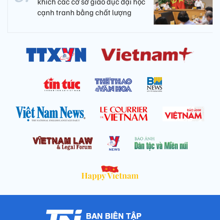
khích các cơ sở giáo dục đại học
cạnh tranh bằng chất lượng​