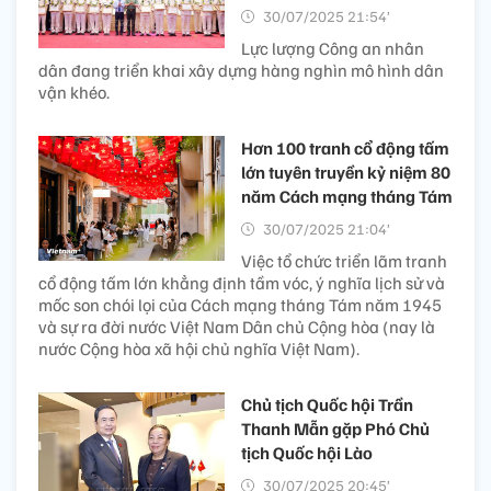
30/07/2025 21:54’
Lực lượng Công an nhân
dân đang triển khai xây dựng hàng nghìn mô hình dân
vận khéo.
Hơn 100 tranh cổ động tấm
lớn tuyên truyền kỷ niệm 80
năm Cách mạng tháng Tám
30/07/2025 21:04’
Việc tổ chức triển lãm tranh
cổ động tấm lớn khẳng định tầm vóc, ý nghĩa lịch sử và
mốc son chói lọi của Cách mạng tháng Tám năm 1945
và sự ra đời nước Việt Nam Dân chủ Cộng hòa (nay là
nước Cộng hòa xã hội chủ nghĩa Việt Nam).
Chủ tịch Quốc hội Trần
Thanh Mẫn gặp Phó Chủ
tịch Quốc hội Lào
30/07/2025 20:45’