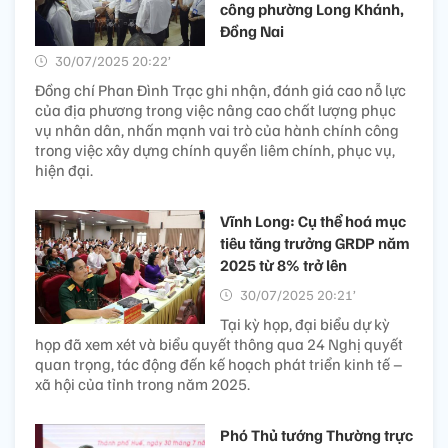
công phường Long Khánh,
Đồng Nai
30/07/2025 20:22’
Đồng chí Phan Đình Trạc ghi nhận, đánh giá cao nỗ lực
của địa phương trong việc nâng cao chất lượng phục
vụ nhân dân, nhấn mạnh vai trò của hành chính công
trong việc xây dựng chính quyền liêm chính, phục vụ,
hiện đại.
Vĩnh Long: Cụ thể hoá mục
tiêu tăng trưởng GRDP năm
2025 từ 8% trở lên ​
30/07/2025 20:21’
Tại kỳ họp, đại biểu dự kỳ
họp đã xem xét và biểu quyết thông qua 24 Nghị quyết
quan trọng, tác động đến kế hoạch phát triển kinh tế –
xã hội của tỉnh trong năm 2025.
Phó Thủ tướng Thường trực