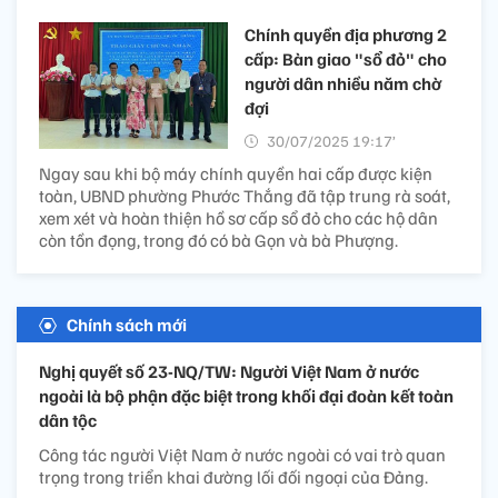
Chính quyền địa phương 2
cấp: Bàn giao "sổ đỏ" cho
người dân nhiều năm chờ
đợi
30/07/2025 19:17’
Ngay sau khi bộ máy chính quyền hai cấp được kiện
toàn, UBND phường Phước Thắng đã tập trung rà soát,
xem xét và hoàn thiện hồ sơ cấp sổ đỏ cho các hộ dân
còn tồn đọng, trong đó có bà Gọn và bà Phượng.
Chính sách mới
Nghị quyết số 23-NQ/TW: Người Việt Nam ở nước
ngoài là bộ phận đặc biệt trong khối đại đoàn kết toàn
dân tộc
Công tác người Việt Nam ở nước ngoài có vai trò quan
trọng trong triển khai đường lối đối ngoại của Đảng.