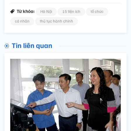
Từ khóa:
Hà Nội
15 tiện ích
tổ chức
cá nhân
thủ tục hành chính
Tin liên quan