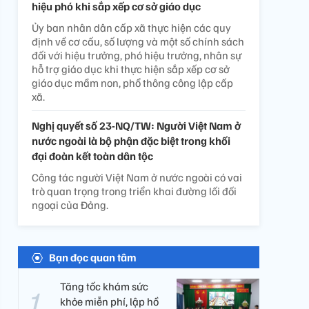
hiệu phó khi sắp xếp cơ sở giáo dục
Ủy ban nhân dân cấp xã thực hiện các quy
định về cơ cấu, số lượng và một số chính sách
đối với hiệu trưởng, phó hiệu trưởng, nhân sự
hỗ trợ giáo dục khi thực hiện sắp xếp cơ sở
giáo dục mầm non, phổ thông công lập cấp
xã.
Nghị quyết số 23-NQ/TW: Người Việt Nam ở
nước ngoài là bộ phận đặc biệt trong khối
đại đoàn kết toàn dân tộc
Công tác người Việt Nam ở nước ngoài có vai
trò quan trọng trong triển khai đường lối đối
ngoại của Đảng.
Bạn đọc quan tâm
Tăng tốc khám sức
khỏe miễn phí, lập hồ