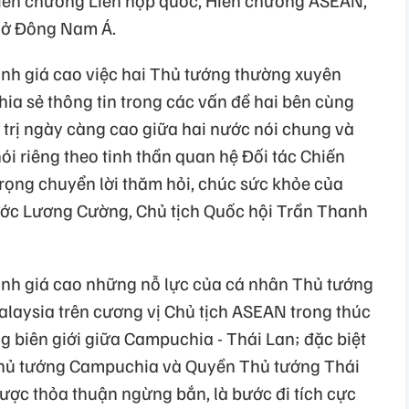
Hiến chương Liên hợp quốc, Hiến chương ASEAN,
c ở Đông Nam Á.
h giá cao việc hai Thủ tướng thường xuyên
hia sẻ thông tin trong các vấn đề hai bên cùng
h trị ngày càng cao giữa hai nước nói chung và
ói riêng theo tinh thần quan hệ Đối tác Chiến
trọng chuyển lời thăm hỏi, chúc sức khỏe của
ước Lương Cường, Chủ tịch Quốc hội Trần Thanh
h giá cao những nỗ lực của cá nhân Thủ tướng
laysia trên cương vị Chủ tịch ASEAN trong thúc
g biên giới giữa Campuchia - Thái Lan; đặc biệt
 Thủ tướng Campuchia và Quyền Thủ tướng Thái
ược thỏa thuận ngừng bắn, là bước đi tích cực