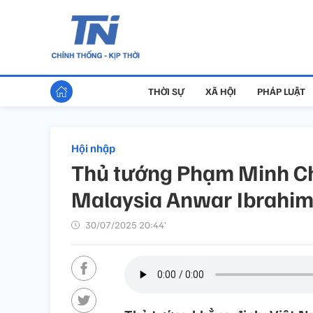
THỜI SỰ
XÃ HỘI
PHÁP LUẬT
Hội nhập
Thủ tướng Phạm Minh Ch
Malaysia Anwar Ibrahi
30/07/2025 20:44’