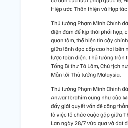
cơ bản của luật pháp quốc tế, 
Hiệp ước Thân thiện và Hợp tá
Thủ tướng Phạm Minh Chính đán
điện đàm để kịp thời phối hợp, c
quan tâm, thể hiện tin cậy chín
giữa lãnh đạo cấp cao hai bên n
lược toàn diện. Thủ tướng trân 
Tổng Bí thư Tô Lâm, Chủ tịch n
Mẫn tới Thủ tướng Malaysia.
Thủ tướng Phạm Minh Chính đán
Anwar Ibrahim cũng như của Ma
đẩy giải quyết vấn đề căng thẳn
là việc tổ chức cuộc gặp giữa
Lan ngày 28/7 vừa qua và đạt đ