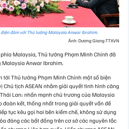
điện đàm với Thủ tướng Malaysia Anwar Ibrahim.
Ảnh: Dương Giang-TTXVN
ủa phía Malaysia, Thủ tướng Phạm Minh Chính đã
g Malaysia Anwar Ibrahim.
n tới Thủ tướng Phạm Minh Chính một số biện
ị Chủ tịch ASEAN nhằm giải quyết tình hình căng
- Thái Lan; nhấn mạnh chủ trương của Malaysia
o đoàn kết, thống nhất trong giải quyết vấn đề
tiếp tục kêu gọi hai bên kiềm chế, không sử dụng
thỏa đáng các bất đồng trên cơ sở các nguyên tắc