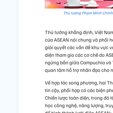
Thủ tướng Phạm Minh Chính 
Thủ tướng khẳng định, Việt Nam
của ASEAN nói chung và phối hợ
giải quyết các vấn đề khu vực v
diện tham gia các cơ chế do AS
ngừng bắn giữa Campuchia và T
quan tâm hỗ trợ nhân đạo cho n
Về hợp tác song phương, hai Thủ 
tin cậy, phối hợp có các biện p
Chiến lược toàn diện, trong đó 
học công nghệ, năng lượng, truy
để hình thành lưới điện ASEAN;