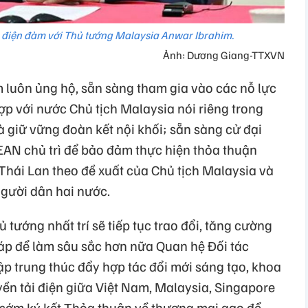
điện đàm với Thủ tướng Malaysia Anwar Ibrahim.
Ảnh: Dương Giang-TTXVN
 luôn ủng hộ, sẵn sàng tham gia vào các nỗ lực
p với nước Chủ tịch Malaysia nói riêng trong
à giữ vững đoàn kết nội khối; sẵn sàng cử đại
EAN chủ trì để bảo đảm thực hiện thỏa thuận
hái Lan theo đề xuất của Chủ tịch Malaysia và
gười dân hai nước.
tướng nhất trí sẽ tiếp tục trao đổi, tăng cường
háp để làm sâu sắc hơn nữa Quan hệ Đối tác
tập trung thúc đẩy hợp tác đổi mới sáng tạo, khoa
ền tải điện giữa Việt Nam, Malaysia, Singapore
 sớm ký kết Thỏa thuận về thương mại gạo để