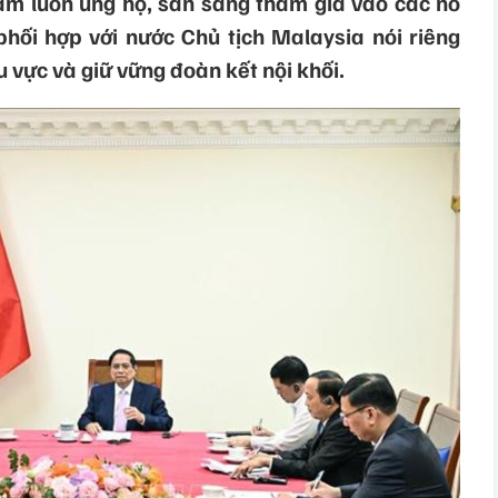
am luôn ủng hộ, sẵn sàng tham gia vào các nỗ
hối hợp với nước Chủ tịch Malaysia nói riêng
u vực và giữ vững đoàn kết nội khối.