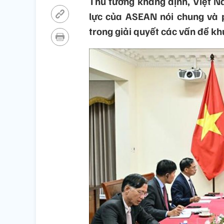
Thủ tướng khẳng định, Việt N
lực của ASEAN nói chung và p
trong giải quyết các vấn đề kh