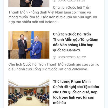
30/07/2025 12:15’
Chủ tịch Quốc hội Trần
Thanh Mẫn khẳng định Việt Nam luôn coi trọng và
mong muốn làm sâu sắc hơn nữa quan hệ hữu nghị và
hợp tác nhiều mặt với Ireland...
Chủ tịch Quốc hội Trần
Thanh Mẫn gặp Tổng Giám
đốc Văn phòng Liên hợp
quốc tại Geneva
30/07/2025 10:32’
Chủ tịch Quốc hội Trần Thanh Mẫn đánh giá cao vai trò
điều hành của Tổng Giám đốc Tatiana Valovaya.
Thủ tướng Phạm Minh
Chính đề nghị các Tập đoàn
của Hàn Quốc chia sẻ, hợp
tác trong lĩnh vực tài sản
mã hóa