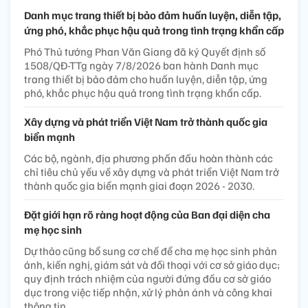
Danh mục trang thiết bị bảo đảm huấn luyện, diễn tập,
ứng phó, khắc phục hậu quả trong tình trạng khẩn cấp
Phó Thủ tướng Phan Văn Giang đã ký Quyết định số
1508/QĐ-TTg ngày 7/8/2026 ban hành Danh mục
trang thiết bị bảo đảm cho huấn luyện, diễn tập, ứng
phó, khắc phục hậu quả trong tình trạng khẩn cấp.
Xây dựng và phát triển Việt Nam trở thành quốc gia
biển mạnh
Các bộ, ngành, địa phương phấn đấu hoàn thành các
chỉ tiêu chủ yếu về xây dựng và phát triển Việt Nam trở
thành quốc gia biển mạnh giai đoạn 2026 - 2030.
Đặt giới hạn rõ ràng hoạt động của Ban đại diện cha
mẹ học sinh
Dự thảo cũng bổ sung cơ chế để cha mẹ học sinh phản
ánh, kiến nghị, giám sát và đối thoại với cơ sở giáo dục;
quy định trách nhiệm của người đứng đầu cơ sở giáo
dục trong việc tiếp nhận, xử lý phản ánh và công khai
thông tin.