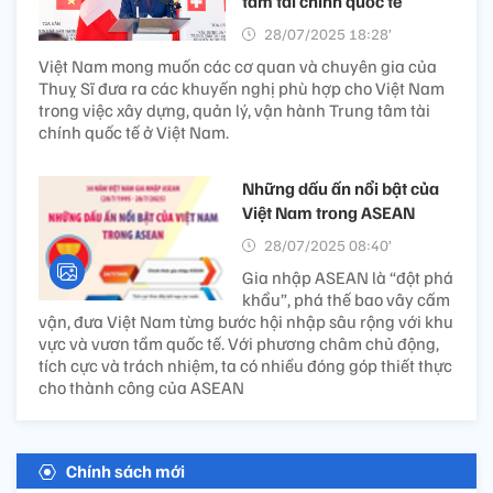
tâm tài chính quốc tế
28/07/2025 18:28’
Việt Nam mong muốn các cơ quan và chuyên gia của
Thuỵ Sĩ đưa ra các khuyến nghị phù hợp cho Việt Nam
trong việc xây dựng, quản lý, vận hành Trung tâm tài
chính quốc tế ở Việt Nam.
Những dấu ấn nổi bật của
Việt Nam trong ASEAN
28/07/2025 08:40’
Gia nhập ASEAN là “đột phá
khẩu”, phá thế bao vây cấm
vận, đưa Việt Nam từng bước hội nhập sâu rộng với khu
vực và vươn tầm quốc tế. Với phương châm chủ động,
tích cực và trách nhiệm, ta có nhiều đóng góp thiết thực
cho thành công của ASEAN
Chính sách mới