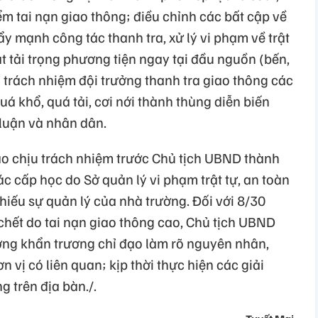
iểm tai nạn giao thông; điều chỉnh các bất cập về
ẩy mạnh công tác thanh tra, xử lý vi phạm về trật
át tải trọng phương tiện ngay tại đầu nguồn (bến,
ắn trách nhiệm đội trưởng thanh tra giao thông các
quá khổ, quá tải, cơi nới thành thùng diễn biến
 luận và nhân dân.
o chịu trách nhiệm trước Chủ tịch UBND thành
ác cấp học do Sở quản lý vi phạm trật tự, an toàn
iếu sự quản lý của nhà trường. Đối với 8/30
 chết do tai nạn giao thông cao, Chủ tịch UBND
ơng khẩn trương chỉ đạo làm rõ nguyên nhân,
 vị có liên quan; kịp thời thực hiện các giải
g trên địa bàn./.