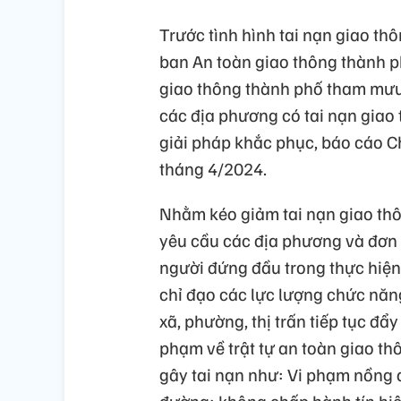
Trước tình hình tai nạn giao th
ban An toàn giao thông thành 
giao thông thành phố tham mưu 
các địa phương có tai nạn giao
giải pháp khắc phục, báo cáo C
tháng 4/2024.
Nhằm kéo giảm tai nạn giao thô
yêu cầu các địa phương và đơn vị
người đứng đầu trong thực hiệ
chỉ đạo các lực lượng chức năng
xã, phường, thị trấn tiếp tục đẩy
phạm về trật tự an toàn giao th
gây tai nạn như: Vi phạm nồng đ
đường; không chấp hành tín hiệ