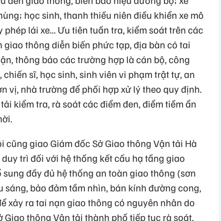
thùng; học sinh, thanh thiếu niên điều khiển xe mô
 phép lái xe... Ưu tiên tuần tra, kiểm soát trên các
 giao thông diễn biến phức tạp, địa bàn có tai
hận, thông báo các trường hợp là cán bộ, công
 chiến sĩ, học sinh, sinh viên vi phạm trật tự, an
n vị, nhà trường để phối hợp xử lý theo quy định.
tải kiểm tra, rà soát các điểm đen, điểm tiềm ẩn
hời.
i cũng giao Giám đốc Sở Giao thông Vận tải Hà
 duy trì đối với hệ thống kết cấu hạ tầng giao
ổ sung đầy đủ hệ thống an toàn giao thông (sơn
ếu sáng, bảo đảm tầm nhìn, bán kính đường cong,
để xảy ra tai nạn giao thông có nguyên nhân do
 Giao thông Vận tải thành phố tiếp tục rà soát,