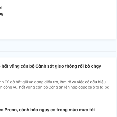
ai
ng
tô hất văng cán bộ Cảnh sát giao thông rồi bỏ chạy
 Trì đã bắt giữ và đang điều tra, làm rõ vụ việc có dấu hiệu
h công vụ, hất văng cán bộ Công an lên nắp capo xe ô tô tại xã
đèo Prenn, cảnh báo nguy cơ trong mùa mưa tới