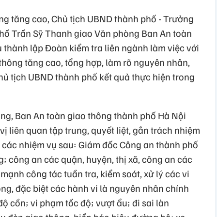
ông tăng cao, Chủ tịch UBND thành phố - Trưởng
phố Trần Sỹ Thanh giao Văn phòng Ban An toàn
thành lập Đoàn kiểm tra liên ngành làm việc với
 thông tăng cao, tổng hợp, làm rõ nguyên nhân,
hủ tịch UBND thành phố kết quả thực hiện trong
ng, Ban An toàn giao thông thành phố Hà Nội
 liên quan tập trung, quyết liệt, gắn trách nhiệm
n các nhiệm vụ sau: Giám đốc Công an thành phố
; công an các quận, huyện, thị xã, công an các
 mạnh công tác tuần tra, kiểm soát, xử lý các vi
ông, đặc biệt các hành vi là nguyên nhân chính
ộ cồn; vi phạm tốc độ; vượt ẩu; đi sai làn
u đèn giao thông, biển báo hiệu đường bộ; xe