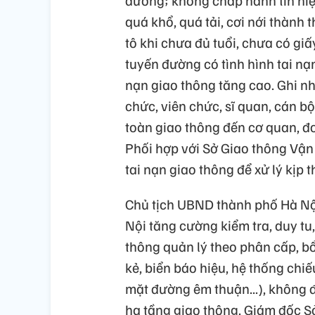
quá khổ, quá tải, cơi nới thành 
tô khi chưa đủ tuổi, chưa có giấy
tuyến đường có tình hình tai nạn
nạn giao thông tăng cao. Ghi n
chức, viên chức, sĩ quan, cán bộ,
toàn giao thông đến cơ quan, đơ
Phối hợp với Sở Giao thông Vận 
tai nạn giao thông để xử lý kịp t
Chủ tịch UBND thành phố Hà Nộ
Nội tăng cường kiểm tra, duy tu,
thông quản lý theo phân cấp, b
kẻ, biển báo hiệu, hệ thống chi
mặt đường êm thuận...), không 
hạ tầng giao thông. Giám đốc Sở