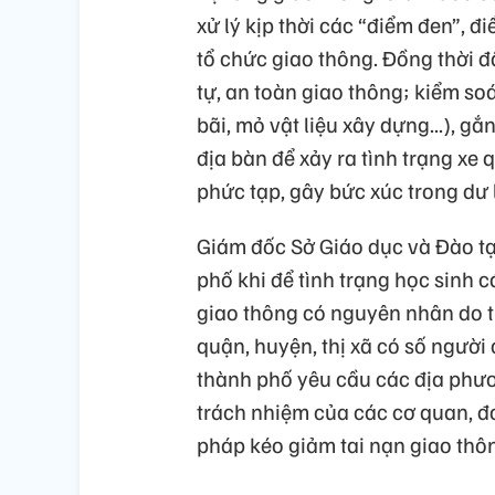
xử lý kịp thời các “điểm đen”, đ
tổ chức giao thông. Đồng thời đ
tự, an toàn giao thông; kiểm so
bãi, mỏ vật liệu xây dựng...), g
địa bàn để xảy ra tình trạng xe 
phức tạp, gây bức xúc trong dư
Giám đốc Sở Giáo dục và Đào tạ
phố khi để tình trạng học sinh c
giao thông có nguyên nhân do th
quận, huyện, thị xã có số người
thành phố yêu cầu các địa phư
trách nhiệm của các cơ quan, đơn
pháp kéo giảm tai nạn giao thôn