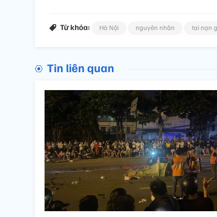
Từ khóa:
Hà Nội
nguyên nhân
tai nạn 
Tin liên quan