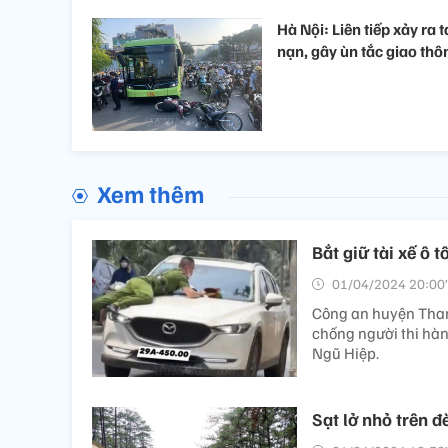
Hà Nội: Liên tiếp xảy ra t
nạn, gây ùn tắc giao thô
Xem thêm
Bắt giữ tài xế ô 
01/04/2024 20:00’
Công an huyện Thanh
chống người thi hàn
Ngũ Hiệp.
Sạt lở nhỏ trên 