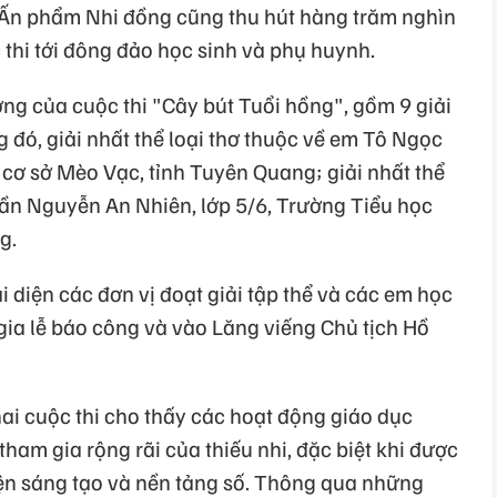
ủa Ấn phẩm Nhi đồng cũng thu hút hàng trăm nghìn
 thi tới đông đảo học sinh và phụ huynh.
ởng của cuộc thi "Cây bút Tuổi hồng", gồm 9 giải
g đó, giải nhất thể loại thơ thuộc về em Tô Ngọc
 cơ sở Mèo Vạc, tỉnh Tuyên Quang; giải nhất thể
rần Nguyễn An Nhiên, lớp 5/6, Trường Tiểu học
g.
ại diện các đơn vị đoạt giải tập thể và các em học
gia lễ báo công và vào Lăng viếng Chủ tịch Hồ
ai cuộc thi cho thấy các hoạt động giáo dục
 tham gia rộng rãi của thiếu nhi, đặc biệt khi được
iện sáng tạo và nền tảng số. Thông qua những