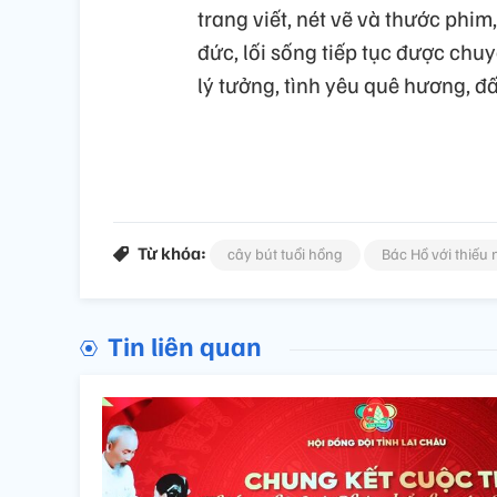
trang viết, nét vẽ và thước phi
đức, lối sống tiếp tục được chuy
lý tưởng, tình yêu quê hương, đất
Từ khóa:
cây bút tuổi hồng
Bác Hồ với thiếu 
Tin liên quan