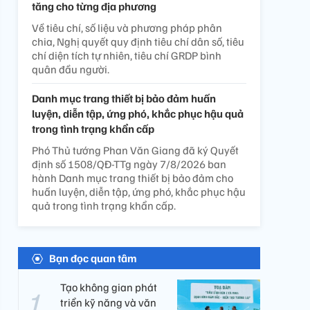
tăng cho từng địa phương
Về tiêu chí, số liệu và phương pháp phân
chia, Nghị quyết quy định tiêu chí dân số, tiêu
chí diện tích tự nhiên, tiêu chí GRDP bình
quân đầu người.
Danh mục trang thiết bị bảo đảm huấn
luyện, diễn tập, ứng phó, khắc phục hậu quả
trong tình trạng khẩn cấp
Phó Thủ tướng Phan Văn Giang đã ký Quyết
định số 1508/QĐ-TTg ngày 7/8/2026 ban
hành Danh mục trang thiết bị bảo đảm cho
huấn luyện, diễn tập, ứng phó, khắc phục hậu
quả trong tình trạng khẩn cấp.
Bạn đọc quan tâm
Tạo không gian phát
triển kỹ năng và văn