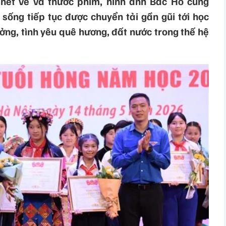
 nét vẽ và thước phim, hình ảnh Bác Hồ cùng
 sống tiếp tục được chuyển tải gần gũi tới học
ởng, tình yêu quê hương, đất nước trong thế hệ