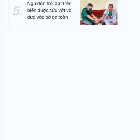
Ngư dân trôi dạt trên
biển được cứu vớt và
đưa vào bờ an toàn