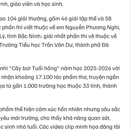
nh, giáo viên và học sinh.
rao 104 giải thưởng, gồm 46 giải tập thể và 58
ất phần thi viết thuộc về em Nguyễn Phương Nghi,
ý, tỉnh Bắc Ninh; giải nhất phần thi vẽ thuộc về
 Trường Tiểu học Trần Văn Dư, thành phố Đà
u nhi "Cây bút Tuổi hồng" năm học 2025-2026 với
i nhận khoảng 17.100 tác phẩm thơ, truyện ngắn
a từ gần 1.000 trường học thuộc 33 tỉnh, thành
 phẩm thể hiện cảm xúc hồn nhiên nhưng sâu sắc
nh yêu mái trường, cho thấy khả năng quan sát,
c sinh nhỏ tuổi. Các video clip minh họa đăng tải