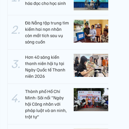
hóa đọc cho học sinh
Đà Nẵng tập trung tìm
kiếm hai nạn nhân
còn mất tích sau vụ
sóng cuốn
Hơn 40 sáng kiến
thanh niên hội tụ tại
Ngày Quốc tế Thanh
niên 2026
Thành phố Hồ Chí
Minh: Sôi nổi "Ngày
hội Công nhân với
pháp luật và an ninh,
trật tự"