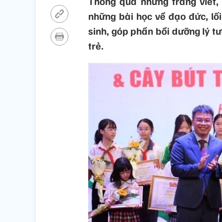
Thông qua những trang viết,
những bài học về đạo đức, lối
sinh, góp phần bồi dưỡng lý tư
trẻ.