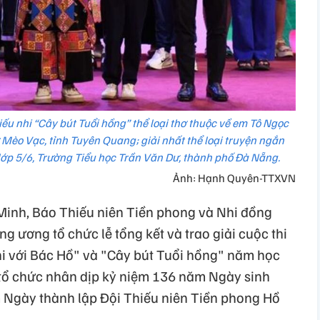
iếu nhi “Cây bút Tuổi hồng” thể loại thơ thuộc về em Tô Ngọc
 Mèo Vạc, tỉnh Tuyên Quang; giải nhất thể loại truyện ngắn
lớp 5/6, Trường Tiểu học Trần Văn Dư, thành phố Đà Nẵng.
Ảnh: Hạnh Quyên-TTXVN
 Minh, Báo Thiếu niên Tiền phong và Nhi đồng
g ương tổ chức lễ tổng kết và trao giải cuộc thi
nhi với Bác Hồ" và "Cây bút Tuổi hồng" năm học
tổ chức nhân dịp kỷ niệm 136 năm Ngày sinh
 Ngày thành lập Đội Thiếu niên Tiền phong Hồ