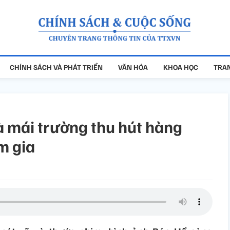
CHÍNH SÁCH VÀ PHÁT TRIỂN
VĂN HÓA
KHOA HỌC
TRAN
à mái trường thu hút hàng
m gia