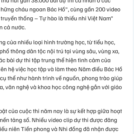
 thu hút gần 38.000 bài dự thi cá nhân ở các
 "Những cháu ngoan Bác Hồ", cùng gần 200 video
a truyền thống – Tự hào là thiếu nhi Việt Nam"
ên cả nước.
 của nhiều loại hình trường học, từ tiểu học,
phổ thông dân tộc nội trú tại vùng sâu, vùng xa,
Các bài dự thi tập trung thể hiện tình cảm của
 liên hệ việc học tập và làm theo Năm điều Bác Hồ
cụ thể như hành trình về nguồn, phong trào giúp
a, văn nghệ và khoa học công nghệ gắn với giáo
bật của cuộc thi năm nay là sự kết hợp giữa hoạt
nền tảng số. Nhiều video clip dự thi được đăng
hiếu niên Tiền phong và Nhi đồng đã nhận được