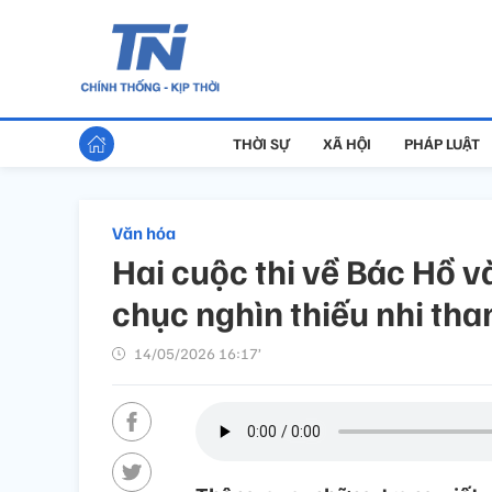
THỜI SỰ
XÃ HỘI
PHÁP LUẬT
Văn hóa
Hai cuộc thi về Bác Hồ v
chục nghìn thiếu nhi tha
14/05/2026 16:17’