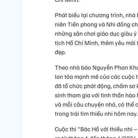
Phát biểu tại chương trình, nh
niên Tiền phong và Nhi đồng cho
những sân chơi giáo dục giàu ý 
tịch Hồ Chí Minh, thêm yêu mái
đẹp.
Theo nhà báo Nguyễn Phan Khuê,
lan tỏa mạnh mẽ của các cuộc t
đã tổ chức phát động, chấm sơ 
sinh tham gia với tinh thần hào 
và mỗi câu chuyện nhỏ, có thể 
trong trái tim thiếu nhi hôm nay.
Cuộc thi "Bác Hồ với thiếu nhi