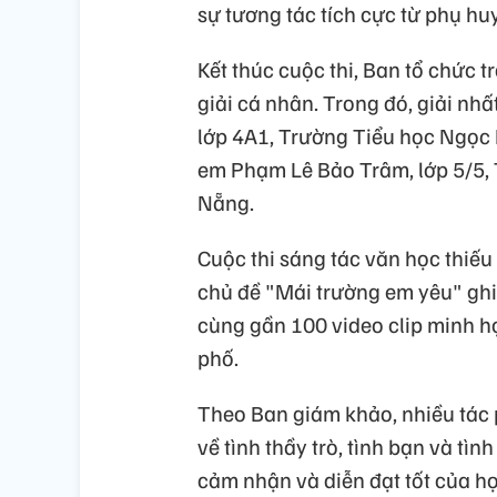
sự tương tác tích cực từ phụ huy
Kết thúc cuộc thi, Ban tổ chức t
giải cá nhân. Trong đó, giải nh
lớp 4A1, Trường Tiểu học Ngọc L
em Phạm Lê Bảo Trâm, lớp 5/5,
Nẵng.
Cuộc thi sáng tác văn học thiế
chủ đề "Mái trường em yêu" gh
cùng gần 100 video clip minh họ
phố.
Theo Ban giám khảo, nhiều tác
về tình thầy trò, tình bạn và tì
cảm nhận và diễn đạt tốt của họ