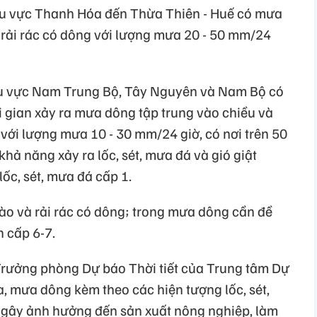
khu vực Thanh Hóa đến Thừa Thiên - Huế có mưa
 rải rác có dông với lượng mưa 20 - 50 mm/24
hu vực Nam Trung Bộ, Tây Nguyên và Nam Bộ có
i gian xảy ra mưa dông tập trung vào chiều và
với lượng mưa 10 - 30 mm/24 giờ, có nơi trên 50
ả năng xảy ra lốc, sét, mưa đá và gió giật
ốc, sét, mưa đá cấp 1.
ào và rải rác có dông; trong mưa dông cần đề
h cấp 6-7.
ưởng phòng Dự báo Thời tiết của Trung tâm Dự
, mưa dông kèm theo các hiện tượng lốc, sét,
 gây ảnh hưởng đến sản xuất nông nghiệp, làm