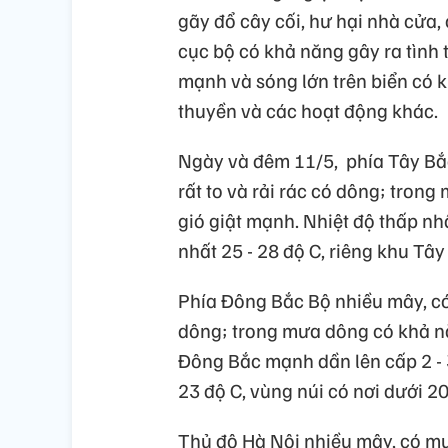
gãy đổ cây cối, hư hại nhà cửa,
cục bộ có khả năng gây ra tình 
mạnh và sóng lớn trên biển có
thuyền và các hoạt động khác.
Ngày và đêm 11/5, phía Tây Bắ
rất to và rải rác có dông; trong
gió giật mạnh. Nhiệt độ thấp nhấ
nhất 25 - 28 độ C, riêng khu Tây
Phía Đông Bắc Bộ nhiều mây, có 
dông; trong mưa dông có khả năn
Đông Bắc mạnh dần lên cấp 2 - 3
23 độ C, vùng núi có nơi dưới 20
Thủ đô Hà Nội nhiều mây, có mưa