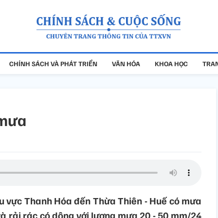
CHÍNH SÁCH VÀ PHÁT TRIỂN
VĂN HÓA
KHOA HỌC
TRAN
 mưa
khu vực Thanh Hóa đến Thừa Thiên - Huế có mưa
và rải rác có dông với lượng mưa 20 - 50 mm/24