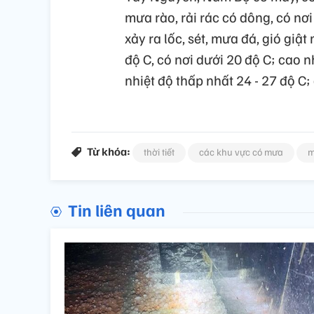
mưa rào, rải rác có dông, có nơ
xảy ra lốc, sét, mưa đá, gió giậ
độ C, có nơi dưới 20 độ C; cao n
nhiệt độ thấp nhất 24 - 27 độ C; 
Từ khóa:
thời tiết
các khu vực có mưa
m
Tin liên quan