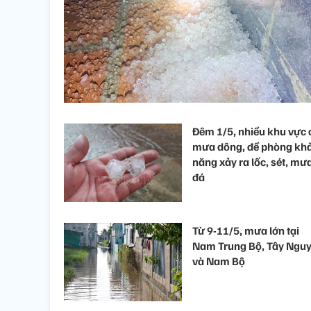
Đêm 1/5, nhiều khu vực 
mưa dông, đề phòng kh
năng xảy ra lốc, sét, mư
đá
Từ 9-11/5, mưa lớn tại
Nam Trung Bộ, Tây Ngu
và Nam Bộ