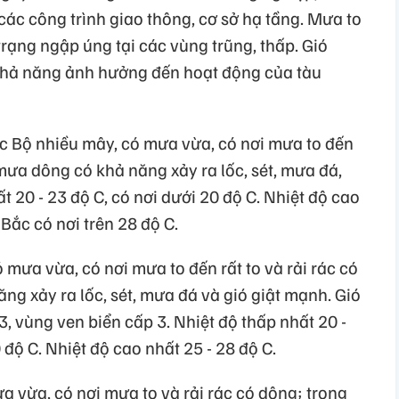
 các công trình giao thông, cơ sở hạ tầng. Mưa to
trạng ngập úng tại các vùng trũng, thấp. Gió
 khả năng ảnh hưởng đến hoạt động của tàu
c Bộ nhiều mây, có mưa vừa, có nơi mưa to đến
 mưa dông có khả năng xảy ra lốc, sét, mưa đá,
t 20 - 23 độ C, có nơi dưới 20 độ C. Nhiệt độ cao
 Bắc có nơi trên 28 độ C.
mưa vừa, có nơi mưa to đến rất to và rải rác có
g xảy ra lốc, sét, mưa đá và gió giật mạnh. Gió
, vùng ven biển cấp 3. Nhiệt độ thấp nhất 20 -
 độ C. Nhiệt độ cao nhất 25 - 28 độ C.
 vừa, có nơi mưa to và rải rác có dông; trong