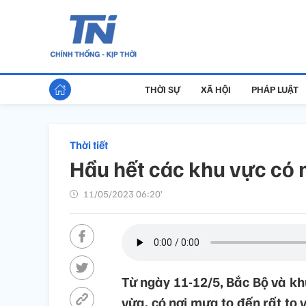
THỜI SỰ
XÃ HỘI
PHÁP LUẬT
Thời tiết
Hầu hết các khu vực có
11/05/2023 06:20’
Từ ngày 11-12/5, Bắc Bộ và 
vừa, có nơi mưa to đến rất to 