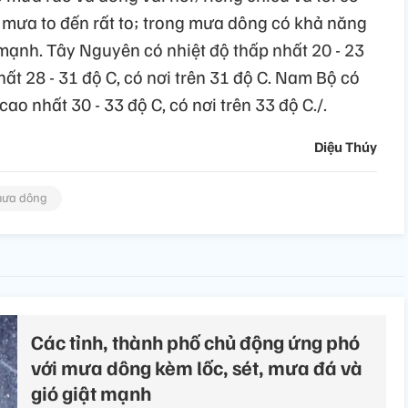
i mưa to đến rất to; trong mưa dông có khả năng
t mạnh. Tây Nguyên có nhiệt độ thấp nhất 20 - 23
hất 28 - 31 độ C, có nơi trên 31 độ C. Nam Bộ có
cao nhất 30 - 33 độ C, có nơi trên 33 độ C./.
Diệu Thúy
ưa dông
Các tỉnh, thành phố chủ động ứng phó
với mưa dông kèm lốc, sét, mưa đá và
gió giật mạnh