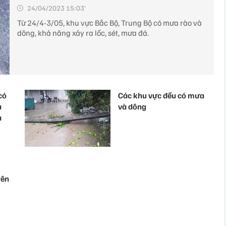
24/04/2023 15:03’
Từ 24/4-3/05, khu vực Bắc Bộ, Trung Bộ có mưa rào và
dông, khả năng xảy ra lốc, sét, mưa đá.
có
Các khu vực đều có mưa
ả
và dông
a
yên