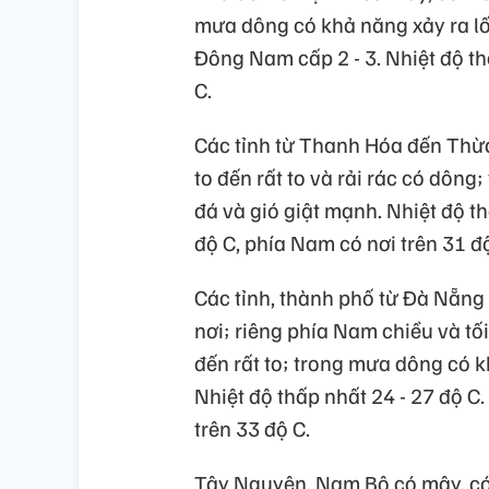
mưa dông có khả năng xảy ra lố
Đông Nam cấp 2 - 3. Nhiệt độ th
C.
Các tỉnh từ Thanh Hóa đến Thừa
to đến rất to và rải rác có dông
đá và gió giật mạnh. Nhiệt độ th
độ C, phía Nam có nơi trên 31 độ
Các tỉnh, thành phố từ Đà Nẵng
nơi; riêng phía Nam chiều và tố
đến rất to; trong mưa dông có k
Nhiệt độ thấp nhất 24 - 27 độ C
trên 33 độ C.
Tây Nguyên, Nam Bộ có mây, có 