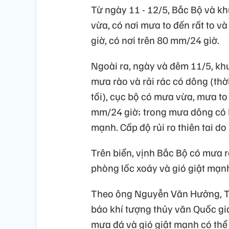
Từ ngày 11 - 12/5, Bắc Bộ và 
vừa, có nơi mưa to đến rất to và
giờ, có nơi trên 80 mm/24 giờ.
Ngoài ra, ngày và đêm 11/5, k
mưa rào và rải rác có dông (thờ
tối), cục bộ có mưa vừa, mưa to 
mm/24 giờ; trong mưa dông có kh
mạnh. Cấp độ rủi ro thiên tai do l
Trên biển, vịnh Bắc Bộ có mưa r
phòng lốc xoáy và gió giật mạn
Theo ông Nguyễn Văn Hưởng, Tr
báo khí tượng thủy văn Quốc gia
mưa đá và gió giật mạnh có thể