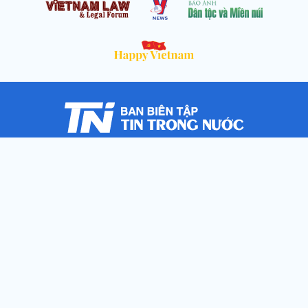
Cơ quan chủ quản: Thông tấn xã Việt Nam
Địa chỉ: Số 05 Lý Thường Kiệt, Cửa Nam, Hà Nội
Chịu trách nhiệm: Trưởng ban Trần Ngọc Tú
Phó Trưởng ban: Hoàng Như Hoa, Nguyễn Văn Nhật, Lê Thị
Thu Hương
Số điện thoại: 024.38257994 - Fax: 024.3826.7981 - Email:
tap.phongbien@gmail.com
Không sao chép nội dung khi chưa có sự đồng ý bằng văn bản
!