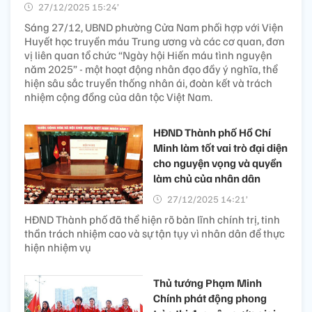
27/12/2025 15:24’
Sáng 27/12, UBND phường Cửa Nam phối hợp với Viện
Huyết học truyền máu Trung ương và các cơ quan, đơn
vị liên quan tổ chức “Ngày hội Hiến máu tình nguyện
năm 2025” - một hoạt động nhân đạo đầy ý nghĩa, thể
hiện sâu sắc truyền thống nhân ái, đoàn kết và trách
nhiệm cộng đồng của dân tộc Việt Nam.
HĐND Thành phố Hồ Chí
Minh làm tốt vai trò đại diện
cho nguyện vọng và quyền
làm chủ của nhân dân
27/12/2025 14:21’
HĐND Thành phố đã thể hiện rõ bản lĩnh chính trị, tinh
thần trách nhiệm cao và sự tận tụy vì nhân dân để thực
hiện nhiệm vụ
Thủ tướng Phạm Minh
Chính phát động phong