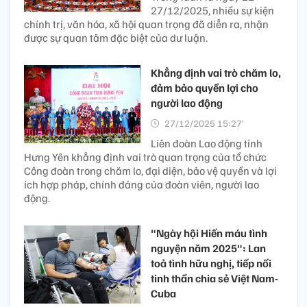
27/12/2025, nhiều sự kiện
chính trị, văn hóa, xã hội quan trọng đã diễn ra, nhận
được sự quan tâm đặc biệt của dư luận.
Khẳng định vai trò chăm lo,
đảm bảo quyền lợi cho
người lao động
27/12/2025 15:27’
Liên đoàn Lao động tỉnh
Hưng Yên khẳng định vai trò quan trọng của tổ chức
Công đoàn trong chăm lo, đại diện, bảo vệ quyền và lợi
ích hợp pháp, chính đáng của đoàn viên, người lao
động.
"Ngày hội Hiến máu tình
nguyện năm 2025": Lan
toả tình hữu nghị, tiếp nối
tinh thần chia sẻ Việt Nam-
Cuba