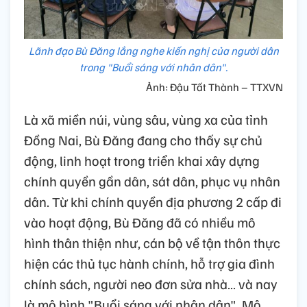
Lãnh đạo Bù Đăng lắng nghe kiến nghị của người dân
trong "Buổi sáng với nhân dân".
Ảnh: Đậu Tất Thành – TTXVN
Là xã miền núi, vùng sâu, vùng xa của tỉnh
Đồng Nai, Bù Đăng đang cho thấy sự chủ
động, linh hoạt trong triển khai xây dựng
chính quyền gần dân, sát dân, phục vụ nhân
dân. Từ khi chính quyền địa phương 2 cấp đi
vào hoạt động, Bù Đăng đã có nhiều mô
hình thân thiện như, cán bộ về tận thôn thực
hiện các thủ tục hành chính, hỗ trợ gia đình
chính sách, người neo đơn sửa nhà… và nay
là mô hình "Buổi sáng với nhân dân". Mô