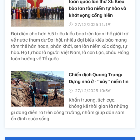
toàn quốc lần thứ XI: Kiều
bào lan tỏa niềm tự hào và
khát vọng cống hiến
27/12/2025 11:19’
Đại diện cho hơn 6,5 triệu kiều bào trên toàn thế giới trở
về nước tham dự Đại hội, nhiều đại biểu kiều bào mang
tâm thế hân hoan, phấn khởi, xen lẫn niềm xúc động, tự
hào. Họ tự hào là người Việt Nam, là con Lạc, cháu Hồng
luôn hướng về Tổ quốc.
Chiến dịch Quang Trung:
Dựng nhà ở - "xây" niềm tin
27/12/2025 10:56’
Khẩn trương, tích cực,
không kể thời gian là những
gì đang diễn ra trên công trường, nhằm giúp dân sớm
ổn định cuộc sống.