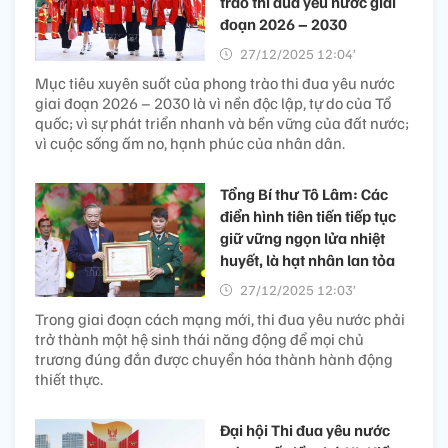
trào thi đua yêu nước giai
đoạn 2026 – 2030
27/12/2025 12:04’
Mục tiêu xuyên suốt của phong trào thi đua yêu nước
giai đoạn 2026 – 2030 là vì nền độc lập, tự do của Tổ
quốc; vì sự phát triển nhanh và bền vững của đất nước;
vì cuộc sống ấm no, hạnh phúc của nhân dân.
Tổng Bí thư Tô Lâm: Các
điển hình tiên tiến tiếp tục
giữ vững ngọn lửa nhiệt
huyết, là hạt nhân lan tỏa
27/12/2025 12:03’
Trong giai đoạn cách mạng mới, thi đua yêu nước phải
trở thành một hệ sinh thái năng động để mọi chủ
trương đúng đắn được chuyển hóa thành hành động
thiết thực.
Đại hội Thi đua yêu nước