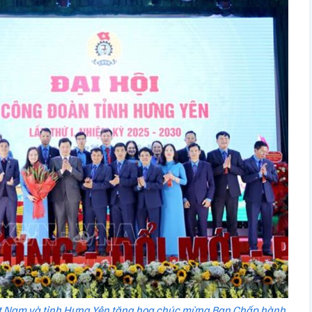
ệt Nam và tỉnh Hưng Yên tặng hoa chúc mừng Ban Chấp hành