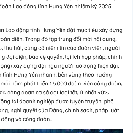
n đoàn Lao động tỉnh Hưng Yên nhiệm kỳ 2025-
n Lao động tỉnh Hưng Yên đặt mục tiêu xây dựng
àn diện. Trong đó tập trung đổi mới nội dung,
 thu hút, củng cố niềm tin của đoàn viên, người
g đại diện, bảo vệ quyền, lợi ích hợp pháp, chính
động; xây dựng đội ngũ người lao động hiện đại,
ển tỉnh Hưng Yên nhanh, bền vững theo hướng
 mỗi năm phát triển 15.000 đoàn viên công đoàn;
 công đoàn cơ sở đạt loại tốt; ít nhất 90%
ộng tại doanh nghiệp được tuyên truyền, phổ
ương, nghị quyết của Đảng, chính sách, pháp luật
 động và công đoàn...