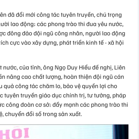
ên đã đổi mới công tác tuyên truyền, chú trọng
ười lao động; các phong trào thi đua yêu nước,
ợc đông đảo đội ngũ công nhân, người lao động
ch cực vào xây dựng, phát triển kinh tế - xã hội
t nước, của tỉnh, ông Ngọ Duy Hiểu đề nghị, Liên
n nâng cao chất lượng, hoàn thiện đội ngũ cán
u quả công tác chăm lo, bảo vệ quyền lợi cho
c tuyên truyền giáo dục chính trị, tư tưởng, pháp
chức công đoàn cơ sở; đẩy mạnh các phong trào thi
, chuyển đổi số trong sản xuất.