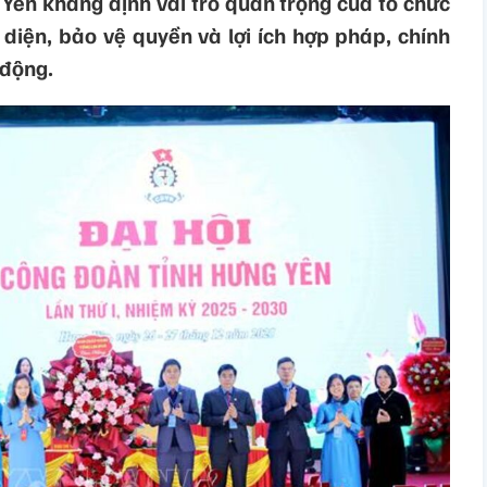
Yên khẳng định vai trò quan trọng của tổ chức
diện, bảo vệ quyền và lợi ích hợp pháp, chính
 động.