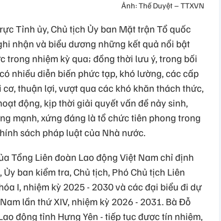
Ảnh: Thế Duyệt – TTXVN
trực Tỉnh ủy, Chủ tịch Ủy ban Mặt trận Tổ quốc
hi nhận và biểu dương những kết quả nổi bật
 trong nhiệm kỳ qua; đồng thời lưu ý, trong bối
 có nhiều diễn biến phức tạp, khó lường, các cấp
 cơ, thuận lợi, vượt qua các khó khăn thách thức,
oạt động, kịp thời giải quyết vấn đề nảy sinh,
ng mạnh, xứng đáng là tổ chức tiên phong trong
chính sách pháp luật của Nhà nước.
của Tổng Liên đoàn Lao động Việt Nam chỉ định
Ủy ban kiểm tra, Chủ tịch, Phó Chủ tịch Liên
a I, nhiệm kỳ 2025 - 2030 và các đại biểu đi dự
 Nam lần thứ XIV, nhiệm kỳ 2026 - 2031. Bà Đỗ
Lao động tỉnh Hưng Yên - tiếp tục được tín nhiệm,