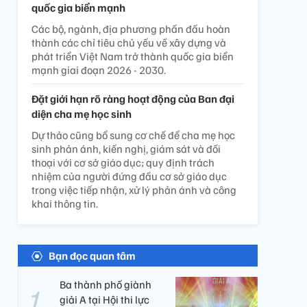
quốc gia biển mạnh
Các bộ, ngành, địa phương phấn đấu hoàn
thành các chỉ tiêu chủ yếu về xây dựng và
phát triển Việt Nam trở thành quốc gia biển
mạnh giai đoạn 2026 - 2030.
Đặt giới hạn rõ ràng hoạt động của Ban đại
diện cha mẹ học sinh
Dự thảo cũng bổ sung cơ chế để cha mẹ học
sinh phản ánh, kiến nghị, giám sát và đối
thoại với cơ sở giáo dục; quy định trách
nhiệm của người đứng đầu cơ sở giáo dục
trong việc tiếp nhận, xử lý phản ánh và công
khai thông tin.
Bạn đọc quan tâm
Ba thành phố giành
giải A tại Hội thi lực