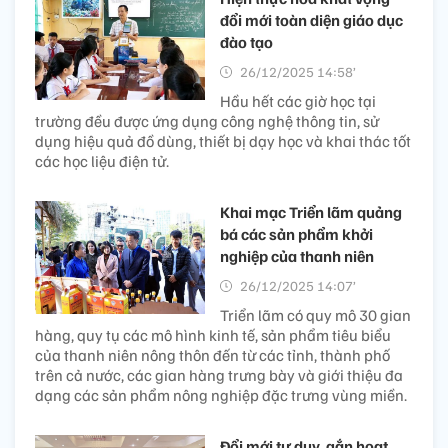
đổi mới toàn diện giáo dục
đào tạo
26/12/2025 14:58’
Hầu hết các giờ học tại
trường đều được ứng dụng công nghệ thông tin, sử
dụng hiệu quả đồ dùng, thiết bị dạy học và khai thác tốt
các học liệu điện tử.
Khai mạc Triển lãm quảng
bá các sản phẩm khởi
nghiệp của thanh niên
26/12/2025 14:07’
Triển lãm có quy mô 30 gian
hàng, quy tụ các mô hình kinh tế, sản phẩm tiêu biểu
của thanh niên nông thôn đến từ các tỉnh, thành phố
trên cả nước, các gian hàng trưng bày và giới thiệu đa
dạng các sản phẩm nông nghiệp đặc trưng vùng miền.
Đổi mới tư duy, gắn hoạt