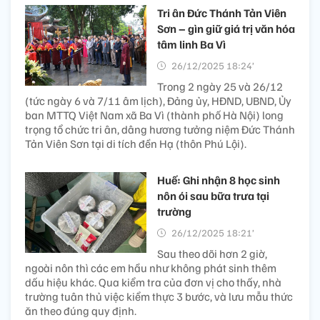
Tri ân Đức Thánh Tản Viên
Sơn – gìn giữ giá trị văn hóa
tâm linh Ba Vì
26/12/2025 18:24’
Trong 2 ngày 25 và 26/12
(tức ngày 6 và 7/11 âm lịch), Đảng ủy, HĐND, UBND, Ủy
ban MTTQ Việt Nam xã Ba Vì (thành phố Hà Nội) long
trọng tổ chức tri ân, dâng hương tưởng niệm Đức Thánh
Tản Viên Sơn tại di tích đền Hạ (thôn Phú Lội).
Huế: Ghi nhận 8 học sinh
nôn ói sau bữa trưa tại
trường
26/12/2025 18:21’
Sau theo dõi hơn 2 giờ,
ngoài nôn thì các em hầu như không phát sinh thêm
dấu hiệu khác. Qua kiểm tra của đơn vị cho thấy, nhà
trường tuân thủ việc kiểm thực 3 bước, và lưu mẫu thức
ăn theo đúng quy định.