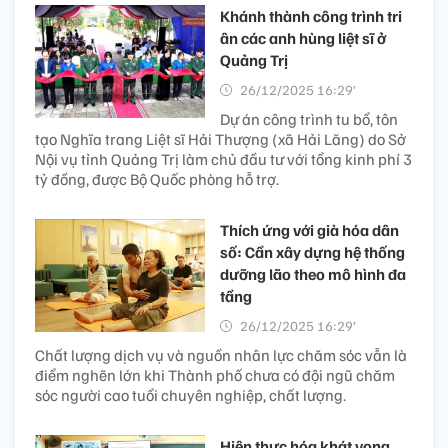
Khánh thành công trình tri
ân các anh hùng liệt sĩ ở
Quảng Trị
26/12/2025 16:29’
Dự án công trình tu bổ, tôn
tạo Nghĩa trang Liệt sĩ Hải Thượng (xã Hải Lăng) do Sở
Nội vụ tỉnh Quảng Trị làm chủ đầu tư với tổng kinh phí 3
tỷ đồng, được Bộ Quốc phòng hỗ trợ.
Thích ứng với già hóa dân
số: Cần xây dựng hệ thống
dưỡng lão theo mô hình đa
tầng​
26/12/2025 16:29’
Chất lượng dịch vụ và nguồn nhân lực chăm sóc vẫn là
điểm nghẽn lớn khi Thành phố chưa có đội ngũ chăm
sóc người cao tuổi chuyên nghiệp, chất lượng.
Hiện thực hóa khát vọng