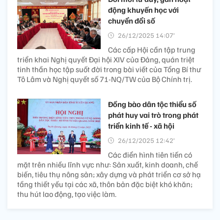
động khuyến học với
chuyển đổi số
26/12/2025 14:07’
Các cấp Hội cần tập trung
triển khai Nghị quyết Đại hội XIV của Đảng, quán triệt
tinh thần học tập suốt đời trong bài viết của Tổng Bí thư
Tô Lâm và Nghị quyết số 71-NQ/TW của Bộ Chính trị.
Đồng bào dân tộc thiểu số
phát huy vai trò trong phát
triển kinh tế - xã hội
26/12/2025 12:42’
Các điển hình tiên tiến có
mặt trên nhiều lĩnh vực như: Sản xuất, kinh doanh, chế
biến, tiêu thụ nông sản; xây dựng và phát triển cơ sở hạ
tầng thiết yếu tại các xã, thôn bản đặc biệt khó khăn;
thu hút lao động, tạo việc làm.