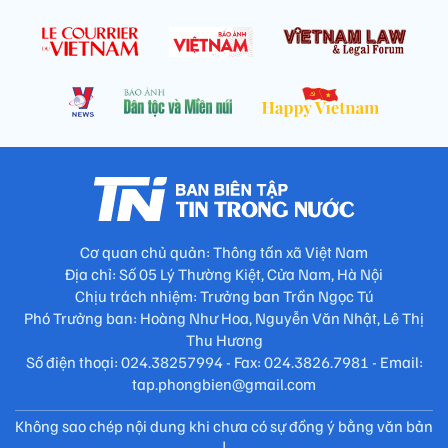
Cơ quan chủ quản: Thông tấn xã Việt Nam
Địa chỉ: Số 05 Lý Thường Kiệt, Cửa Nam, Hà Nội
Chịu trách nhiệm: Trưởng ban Trần Ngọc Tú
Phó Trưởng ban: Hoàng Như Hoa, Nguyễn Văn Nhật, Lê Thị
Thu Hương
Số điện thoại: 024.38257994 - Fax: 024.3826.7981 - Email:
tap.phongbien@gmail.com
Không sao chép nội dung khi chưa có sự đồng ý bằng văn bản
!