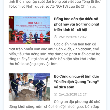
tinh thần học tập suốt đời trong bài viết của Tổng Bí thư
Tô Lâm và Nghị quyết số 71-NQ/TW của Bộ Chính trị.
Đồng bào dân tộc thiểu số
phát huy vai trò trong phát
triển kinh tế - xã hội
26/12/2025 12:42’
Các điển hình tiên tiến có
mặt trên nhiều lĩnh vực như: Sản xuất, kinh doanh, chế
biến, tiêu thụ nông sản; xây dựng và phát triển cơ sở hạ
tầng thiết yếu tại các xã, thôn bản đặc biệt khó khăn;
thu hút lao động, tạo việc làm.
Bộ Công an quyết tâm đưa
"Chiến dịch Quang Trung"
về đích sớm
26/12/2025 12:27’
Công an địa phương đã chủ
động khởi công, nắm chắc tiến độ thi công, cơ bản đáp