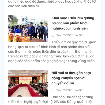
dụng hiệu quả đồ dùng, thiết bị dạy học và khai thác tốt
các học liệu điện tử.
Khai mạc Triển lãm quảng
bá các sản phẩm khởi
nghiệp của thanh niên
26/12/2025 14:07’
Triển lãm có quy mô 30 gian
hàng, quy tụ các mô hình kinh tế, sản phẩm tiêu biểu
của thanh niên nông thôn đến từ các tỉnh, thành phố
trên cả nước, các gian hàng trưng bày và giới thiệu đa
dạng các sản phẩm nông nghiệp đặc trưng vùng miền.
Đổi mới tư duy, gắn hoạt
động khuyến học với
chuyển đổi số
26/12/2025 14:07’
Các cấp Hội cần tập trung
triển khai Nghị quyết Đại hội XIV của Đảng, quán triệt