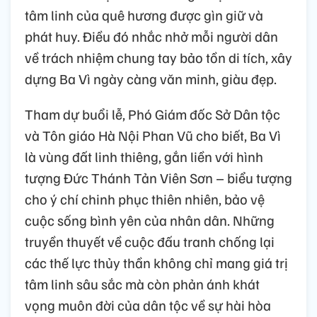
tâm linh của quê hương được gìn giữ và
phát huy. Điều đó nhắc nhở mỗi người dân
về trách nhiệm chung tay bảo tồn di tích, xây
dựng Ba Vì ngày càng văn minh, giàu đẹp.
Tham dự buổi lễ,
Phó Giám đốc Sở Dân tộc
và Tôn giáo Hà Nội Phan Vũ cho biết
,
Ba Vì
là vùng đất linh thiêng, gắn liền với hình
tượng Đức Thánh Tản Viên Sơn – biểu tượng
cho ý chí chinh phục thiên nhiên, bảo vệ
cuộc sống bình yên của nhân dân. Những
truyền thuyết về cuộc đấu tranh chống lại
các thế lực thủy thần không chỉ mang giá trị
tâm linh sâu sắc mà còn phản ánh khát
vọng muôn đời của dân tộc về sự hài hòa