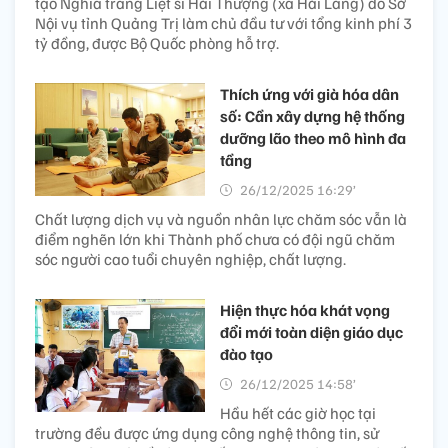
tạo Nghĩa trang Liệt sĩ Hải Thượng (xã Hải Lăng) do Sở
Nội vụ tỉnh Quảng Trị làm chủ đầu tư với tổng kinh phí 3
tỷ đồng, được Bộ Quốc phòng hỗ trợ.
Thích ứng với già hóa dân
số: Cần xây dựng hệ thống
dưỡng lão theo mô hình đa
tầng​
26/12/2025 16:29’
Chất lượng dịch vụ và nguồn nhân lực chăm sóc vẫn là
điểm nghẽn lớn khi Thành phố chưa có đội ngũ chăm
sóc người cao tuổi chuyên nghiệp, chất lượng.
Hiện thực hóa khát vọng
đổi mới toàn diện giáo dục
đào tạo
26/12/2025 14:58’
Hầu hết các giờ học tại
trường đều được ứng dụng công nghệ thông tin, sử