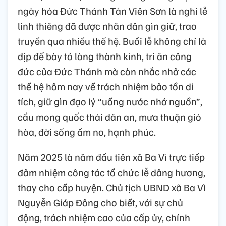
ngày hóa Đức Thánh Tản Viên Sơn là nghi lễ
linh thiêng đã được nhân dân gìn giữ, trao
truyền qua nhiều thế hệ. Buổi lễ không chỉ là
dịp để bày tỏ lòng thành kính, tri ân công
đức của Đức Thánh mà còn nhắc nhở các
thế hệ hôm nay về trách nhiệm bảo tồn di
tích, giữ gìn đạo lý “uống nước nhớ nguồn”,
cầu mong quốc thái dân an, mưa thuận gió
hòa, đời sống ấm no,
hạnh phúc.
Năm 2025 là năm đầu tiên xã Ba Vì trực tiếp
đảm nhiệm công tác tổ chức lễ dâng hương,
thay cho cấp huyện. Chủ tịch UBND xã Ba Vì
Nguyễn Giáp Đông cho biết, với sự chủ
động, trách nhiệm cao của cấp ủy, chính