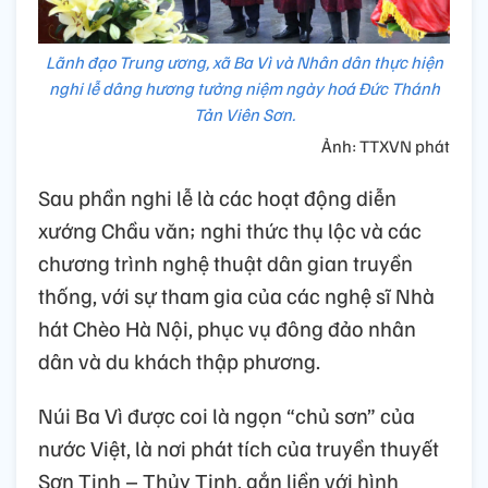
Lãnh đạo Trung ương, xã Ba Vì và Nhân dân thực hiện
nghi lễ dâng hương tưởng niệm ngày hoá Đức Thánh
Tản Viên Sơn.
Ảnh: TTXVN phát
Sau phần nghi lễ là các hoạt động diễn
xướng Chầu văn; nghi thức thụ lộc và các
chương trình nghệ thuật dân gian truyền
thống, với sự tham gia của các nghệ sĩ Nhà
hát Chèo Hà Nội, phục vụ đông đảo nhân
dân và du khách thập phương.
Núi Ba Vì được coi là ngọn “chủ sơn” của
nước Việt, là nơi phát tích của truyền thuyết
Sơn Tinh – Thủy Tinh, gắn liền với hình