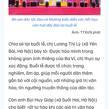
Bà con dân tộc Dao và Mường biểu diễn các tiết mục
văn hoá độc đáo tại buổi lễ.
Ảnh: TTXVN phát
Chia sẻ tại buổi lễ, chị Lương Thị Lý (xã Yên
Bài, Hà Nội) bày tỏ: Được hòa mình trong
không gian linh thiêng của Ba Vì, chị thực sự
xúc động. Buổi lễ được tổ chức trang
nghiêm, ấm áp, giúp mỗi người dân thêm
gắn bó với cội nguồn, với những giá trị văn
hóa, tín ngưỡng truyền thống của dân tộc.
Còn anh Bùi Huy Giáp (xã Suối Hai, Hà Nội)
cho biết: rất tự hào khi các giá trị văn hóa