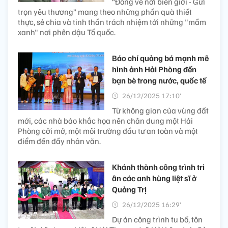
“Đông về nơi biên giới - Gửi
trọn yêu thương” mang theo những phần quà thiết
thực, sẻ chia và tinh thần trách nhiệm tới những "mầm
xanh" nơi phên dậu Tổ quốc.
Báo chí quảng bá mạnh mẽ
hình ảnh Hải Phòng đến
bạn bè trong nước, quốc tế
26/12/2025 17:10’
Từ không gian của vùng đất
mới, các nhà báo khắc họa nên chân dung một Hải
Phòng cởi mở, một môi trường đầu tư an toàn và một
điểm đến đầy nhân văn.
Khánh thành công trình tri
ân các anh hùng liệt sĩ ở
Quảng Trị
26/12/2025 16:29’
Dự án công trình tu bổ, tôn