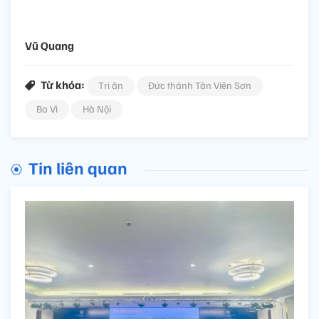
Vũ Quang
Từ khóa:
Tri ân
Đức thánh Tản Viên Sơn
Ba Vì
Hà Nội
Tin liên quan