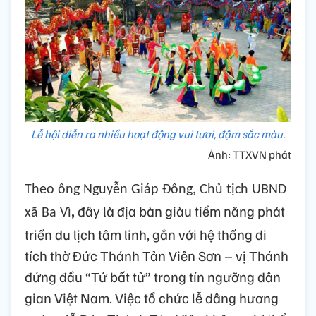
Lễ hội diễn ra nhiều hoạt động vui tươi, đậm sắc màu.
Ảnh: TTXVN phát
Theo ông Nguyễn Giáp Đông, Chủ tịch UBND
,
đây
là địa bàn giàu tiềm năng phát
xã Ba Vì
triển du lịch tâm linh, gắn với hệ thống di
tích thờ Đức Thánh Tản Viên Sơn – vị Thánh
đứng đầu “Tứ bất tử” trong tín ngưỡng dân
gian Việt Nam. Việc tổ chức
l
ễ dâng hương