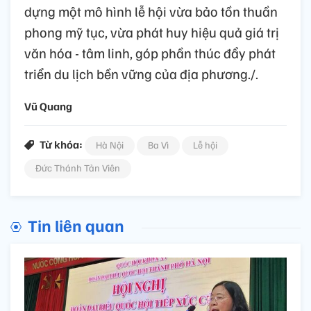
dựng một mô hình lễ hội vừa bảo tồn thuần
phong mỹ tục, vừa phát huy hiệu quả giá trị
văn hóa
-
tâm linh, góp phần thúc đẩy phát
triển du lịch bền vững của địa phương.
/.
Vũ Quang
Từ khóa:
Hà Nội
Ba Vì
Lễ hội
Đức Thánh Tản Viên
Tin liên quan