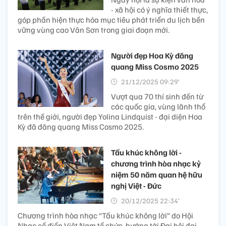
- xã hội có ý nghĩa thiết thực,
góp phần hiện thực hóa mục tiêu phát triển du lịch bền
vững vùng cao Vân Sơn trong giai đoạn mới.
Người đẹp Hoa Kỳ đăng
quang Miss Cosmo 2025
21/12/2025 09:29’
Vượt qua 70 thí sinh đến từ
các quốc gia, vùng lãnh thổ
trên thế giới, người đẹp Yolina Lindquist - đại diện Hoa
Kỳ đã đăng quang Miss Cosmo 2025.
Tấu khúc không lời -
chương trình hòa nhạc kỷ
niệm 50 năm quan hệ hữu
nghị Việt - Đức
20/12/2025 22:34’
Chương trình hòa nhạc “Tấu khúc không lời” do Hội
Nhạc cổ điển Việt Nam tổ chức, hướng tới Đại hội đại