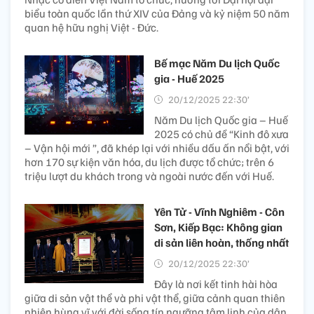
biểu toàn quốc lần thứ XIV của Đảng và kỷ niệm 50 năm
quan hệ hữu nghị Việt - Đức.
Bế mạc Năm Du lịch Quốc
gia - Huế 2025
20/12/2025 22:30’
Năm Du lịch Quốc gia – Huế
2025 có chủ đề “Kinh đô xưa
– Vận hội mới ”, đã khép lại với nhiều dấu ấn nổi bật, với
hơn 170 sự kiện văn hóa, du lịch được tổ chức; trên 6
triệu lượt du khách trong và ngoài nước đến với Huế.
Yên Tử - Vĩnh Nghiêm - Côn
Sơn, Kiếp Bạc: Không gian
di sản liên hoàn, thống nhất​
20/12/2025 22:30’
Đây là nơi kết tinh hài hòa
giữa di sản vật thể và phi vật thể, giữa cảnh quan thiên
nhiên hùng vĩ với đời sống tín ngưỡng tâm linh của dân