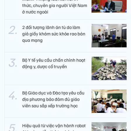
thức, chuyên gia người Việt Nam
ở nước ngoài
2 đối tượng lãnh án tù do làm
giả giấy khám sức khỏe rao bán
qua mạng
Bộ Y tế yêu cầu chấn chỉnh hoạt
động y, dược cổ truyền
Bộ Giáo dục và Đào tạo yêu cầu
địa phương bảo đảm đủ giáo
viên sau sắp xếp trường học
Hiệu quả từ việc vận hành robot