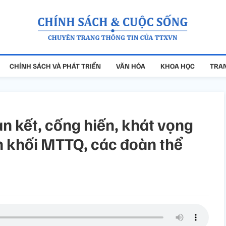
CHÍNH SÁCH VÀ PHÁT TRIỂN
VĂN HÓA
KHOA HỌC
TRAN
n kết, cống hiến, khát vọng
n khối MTTQ, các đoàn thể