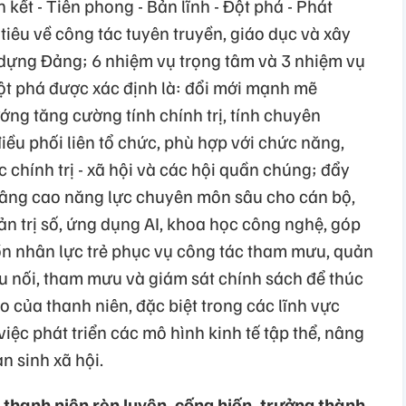
kết - Tiên phong - Bản lĩnh - Đột phá - Phát
ỉ tiêu về công tác tuyên truyền, giáo dục và xây
dựng Đảng; 6 nhiệm vụ trọng tâm và 3 nhiệm vụ
đột phá được xác định là: đổi mới mạnh mẽ
ng tăng cường tính chính trị, tính chuyên
ều phối liên tổ chức, phù hợp với chức năng,
chính trị - xã hội và các hội quần chúng; đẩy
nâng cao năng lực chuyên môn sâu cho cán bộ,
ản trị số, ứng dụng AI, khoa học công nghệ, góp
n nhân lực trẻ phục vụ công tác tham mưu, quản
ầu nối, tham mưu và giám sát chính sách để thúc
o của thanh niên, đặc biệt trong các lĩnh vực
 việc phát triển các mô hình kinh tế tập thể, nâng
n sinh xã hội.
 thanh niên rèn luyện, cống hiến, trưởng thành