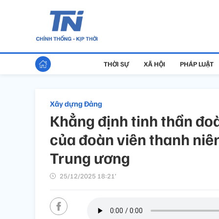
THỜI SỰ
XÃ HỘI
PHÁP LUẬT
Xây dựng Đảng
Khẳng định tinh thần đoà
của đoàn viên thanh niê
Trung ương
25/12/2025 18:21’