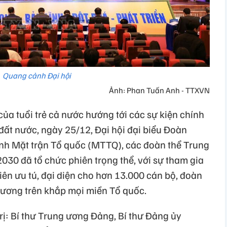
Quang cảnh Đại hội
Ảnh: Phan Tuấn Anh - TTXVN
của tuổi trẻ cả nước hướng tới các sự kiện chính
đất nước, ngày 25/12, Đại hội đại biểu Đoàn
nh Mặt trận Tổ quốc (MTTQ), các đoàn thể Trung
030 đã tổ chức phiên trọng thể, với sự tham gia
iên ưu tú, đại diện cho hơn 13.000 cán bộ, đoàn
 ương trên khắp mọi miền Tổ quốc.
rị: Bí thư Trung ương Đảng, Bí thư Đảng ủy