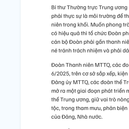
Bí thư Thường trực Trung ương 
phải thực sự là môi trường để t
niên trong khối. Muốn phong trào
có hiệu quả thì tổ chức Đoàn ph
cán bộ Đoàn phải gần thanh niên
né tránh trách nhiệm và phải d
Đoàn Thanh niên MTTQ, các đoà
6/2025, trên cơ sở sắp xếp, kiệ
Đảng ủy MTTQ, các đoàn thể Tru
mở ra một giai đoạn phát triển
thể Trung ương, giữ vai trò nòn
tộc, trong tham mưu, phản biện 
của Đảng, Nhà nước.