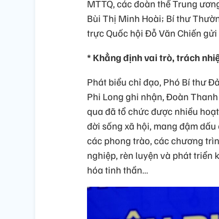
MTTQ, các đoàn thể Trung ương
Bùi Thị Minh Hoài; Bí thư Thườ
trực Quốc hội Đỗ Văn Chiến gửi
* Khẳng định vai trò, trách nh
Phát biểu chỉ đạo, Phó Bí thư
Phi Long ghi nhận, Đoàn Thanh
qua đã tổ chức được nhiều hoạt 
đời sống xã hội, mang đậm dấu ấ
các phong trào, các chương trìn
nghiệp, rèn luyện và phát triển
hóa tinh thần…