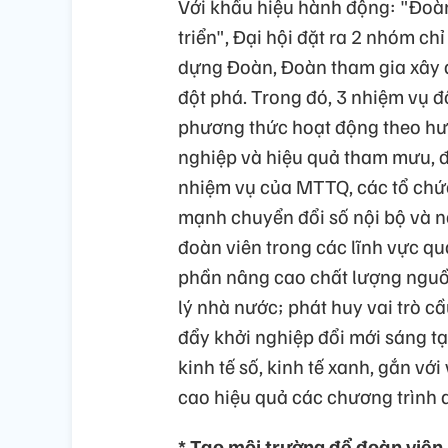
Với khẩu hiệu hành động: "Đoàn 
triển", Đại hội đặt ra 2 nhóm ch
dựng Đoàn, Đoàn tham gia xây 
đột phá. Trong đó, 3 nhiệm vụ 
phương thức hoạt động theo hướ
nghiệp và hiệu quả tham mưu, đi
nhiệm vụ của MTTQ, các tổ chức 
mạnh chuyển đổi số nội bộ và 
đoàn viên trong các lĩnh vực qu
phần nâng cao chất lượng nguồ
lý nhà nước; phát huy vai trò c
đẩy khởi nghiệp đổi mới sáng tạ
kinh tế số, kinh tế xanh, gắn với
cao hiệu quả các chương trình a
* Tạo môi trường để đoàn viên,