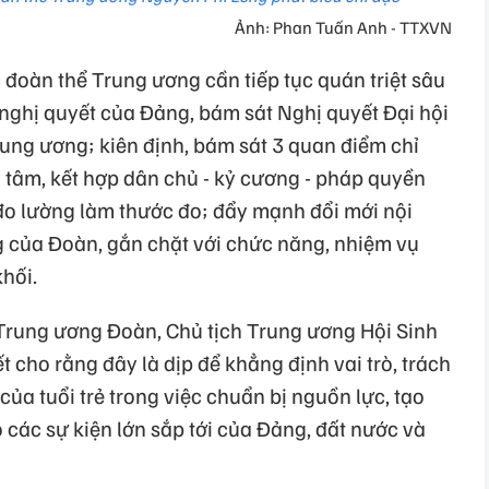
Ảnh: Phan Tuấn Anh - TTXVN
c đoàn thể Trung ương cần tiếp tục quán triệt sâu
 nghị quyết của Đảng, bám sát Nghị quyết Đại hội
ng ương; kiên định, bám sát 3 quan điểm chỉ
 tâm, kết hợp dân chủ - kỷ cương - pháp quyền
 đo lường làm thước đo; đẩy mạnh đổi mới nội
 của Đoàn, gắn chặt với chức năng, nhiệm vụ
khối.
c Trung ương Đoàn, Chủ tịch Trung ương Hội Sinh
 cho rằng đây là dịp để khẳng định vai trò, trách
ủa tuổi trẻ trong việc chuẩn bị nguồn lực, tạo
 các sự kiện lớn sắp tới của Đảng, đất nước và