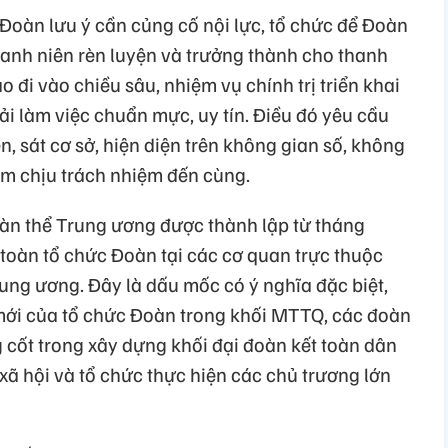
Đoàn lưu ý cần củng cố nội lực, tổ chức để Đoàn
hanh niên rèn luyện và trưởng thành cho thanh
 đi vào chiều sâu, nhiệm vụ chính trị triển khai
ải làm việc chuẩn mực, uy tín. Điều đó yêu cầu
, sát cơ sở, hiện diện trên không gian số, không
ám chịu trách nhiệm đến cùng.
n thể Trung ương được thành lập từ tháng
n toàn tổ chức Đoàn tại các cơ quan trực thuộc
ng ương. Đây là dấu mốc có ý nghĩa đặc biệt,
 mới của tổ chức Đoàn trong khối MTTQ, các đoàn
g cốt trong xây dựng khối đại đoàn kết toàn dân
xã hội và tổ chức thực hiện các chủ trương lớn