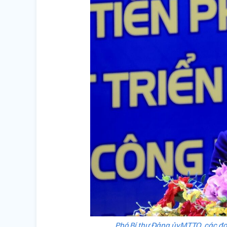
Phó Bí thư Đảng ủyMTTQ, các đo