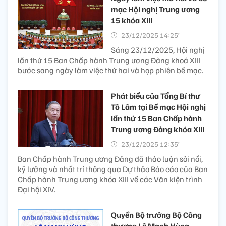
mạc Hội nghị Trung ương
15 khóa XIII
23/12/2025 14:25’
Sáng 23/12/2025, Hội nghị
lần thứ 15 Ban Chấp hành Trung ương Đảng khoá XIII
bước sang ngày làm việc thứ hai và họp phiên bế mạc.
Phát biểu của Tổng Bí thư
Tô Lâm tại Bế mạc Hội nghị
lần thứ 15 Ban Chấp hành
Trung ương Đảng khóa XIII
23/12/2025 12:35’
Ban Chấp hành Trung ương Đảng đã thảo luận sôi nổi,
kỹ lưỡng và nhất trí thông qua Dự thảo Báo cáo của Ban
Chấp hành Trung ương khóa XIII về các Văn kiện trình
Đại hội XIV.
Quyền Bộ trưởng Bộ Công
thương Lê Mạnh Hùng