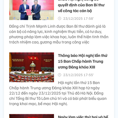
quyết định của Ban Bí thư
về công tác cán bộ
23/12/2025 17:58’
Đồng chí Trịnh Mạnh Linh được Ban Bí thư đánh giá là
cán bộ có năng lực, kinh nghiệm thực tiễn, có tư duy,
phương pháp làm việc khoa học, luôn thể hiện tinh thần
trách nhiệm cao, gương mẫu trong công việc
Thông báo Hội nghị lần thứ
15 Ban Chấp hành Trung
ương Đảng khóa XIII
23/12/2025 17:55’
Hội nghị lần thứ 15 Ban
Chấp hành Trung ương Đảng khóa XIII họp từ ngày
22/12 đến ngày 23/12/2025 tại Thủ đô Hà Nội. Đồng
chí Tổng Bí thư Tô Lâm chủ trì và có bài phát biểu quan
trọng khai mạc, bế mạc Hội nghị.
Ngày làm việc thứ hai và bế