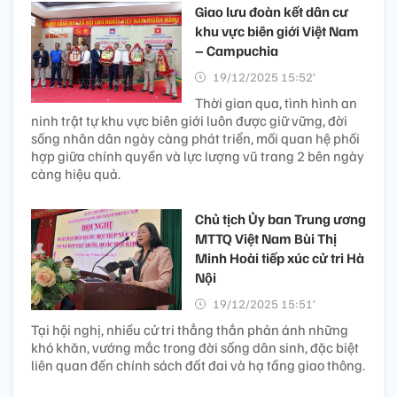
Giao lưu đoàn kết dân cư
khu vực biên giới Việt Nam
– Campuchia
19/12/2025 15:52’
Thời gian qua, tình hình an
ninh trật tự khu vực biên giới luôn được giữ vững, đời
sống nhân dân ngày càng phát triển, mối quan hệ phối
hợp giữa chính quyền và lực lượng vũ trang 2 bên ngày
càng hiệu quả.
Chủ tịch Ủy ban Trung ương
MTTQ Việt Nam Bùi Thị
Minh Hoài tiếp xúc cử tri Hà
Nội
19/12/2025 15:51’
Tại hội nghị, nhiều cử tri thẳng thắn phản ánh những
khó khăn, vướng mắc trong đời sống dân sinh, đặc biệt
liên quan đến chính sách đất đai và hạ tầng giao thông.