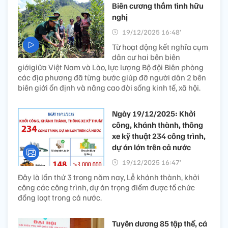
Biên cương thắm tình hữu
nghị
19/12/2025 16:48’
Từ hoạt động kết nghĩa cụm
dân cư hai bên biên
giớigiữa Việt Nam và Lào, lực lượng Bộ đội Biên phòng
các địa phương đã từng bước giúp đỡ người dân 2 bên
biên giới ổn định và nâng cao đời sống kinh tế, xã hội.
Ngày 19/12/2025: Khởi
công, khánh thành, thông
xe kỹ thuật 234 công trình,
dự án lớn trên cả nước
19/12/2025 16:47’
Đây là lần thứ 3 trong năm nay, Lễ khánh thành, khởi
công các công trình, dự án trọng điểm được tổ chức
đồng loạt trong cả nước.
Tuyên dương 85 tập thể, cá