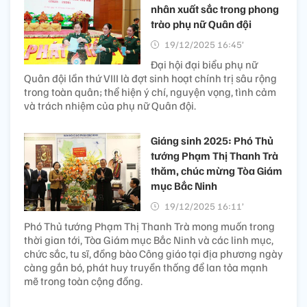
nhân xuất sắc trong phong
trào phụ nữ Quân đội
19/12/2025 16:45’
Đại hội đại biểu phụ nữ
Quân đội lần thứ VIII là đợt sinh hoạt chính trị sâu rộng
trong toàn quân; thể hiện ý chí, nguyện vọng, tình cảm
và trách nhiệm của phụ nữ Quân đội.
Giáng sinh 2025: Phó Thủ
tướng Phạm Thị Thanh Trà
thăm, chúc mừng Tòa Giám
mục Bắc Ninh
19/12/2025 16:11’
Phó Thủ tướng Phạm Thị Thanh Trà mong muốn trong
thời gian tới, Tòa Giám mục Bắc Ninh và các linh mục,
chức sắc, tu sĩ, đồng bào Công giáo tại địa phương ngày
càng gắn bó, phát huy truyền thống để lan tỏa mạnh
mẽ trong toàn cộng đồng.