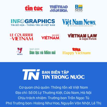
Cơ quan chủ quản: Thông tấn xã Việt Nam
Địa chỉ: Số 05 Lý Thường Kiệt, Cửa Nam, Hà Nội
Chịu trách nhiệm: Trưởng ban Trần Ngọc Tú
Phó Trưởng ban: Hoàng Như Hoa, Nguyễn Văn Nhật, Lê Thị