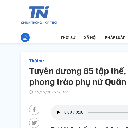
THỜI SỰ
XÃ HỘI
PHÁP LUẬT
Thời sự
Tuyên dương 85 tập thể,
phong trào phụ nữ Quân 
19/12/2025 16:45’