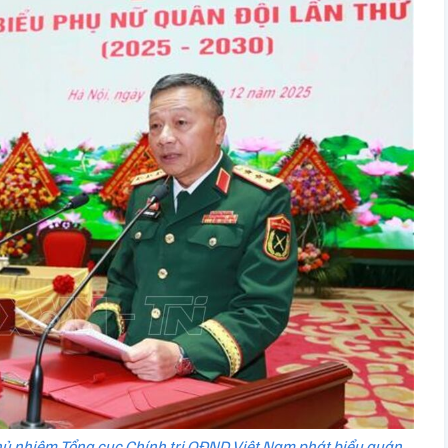
ủ nhiệm Tổng cục Chính trị QĐND Việt Nam phát biểu quán