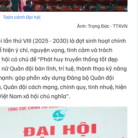
Toàn cảnh Đại hội.
Ảnh: Trọng Đức - TTXVN
 lần thứ VIII (2025 - 2030) là đợt sinh hoạt chính
ể hiện ý chí, nguyện vọng, tình cảm và trách
hội có chủ đề “Phát huy truyền thống tốt đẹp
nữ Quân đội bản lĩnh, trí tuệ, thành thạo kỹ năng
 mạnh; góp phần xây dựng Đảng bộ Quân đội
, Quân đội cách mạng, chính quy, tinh nhuệ, hiện
Việt Nam xã hội chủ nghĩa”.