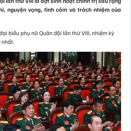
i lần thứ VIII là đợt sinh hoạt chính trị sâu rộng
chí, nguyện vọng, tình cảm và trách nhiệm của
 đại biểu phụ nữ Quân đội lần thứ VIII, nhiệm kỳ
 nhất.