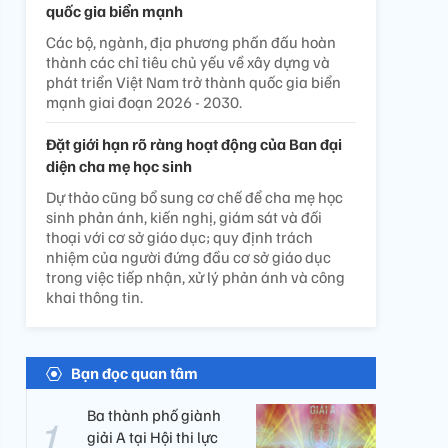
quốc gia biển mạnh
Các bộ, ngành, địa phương phấn đấu hoàn
thành các chỉ tiêu chủ yếu về xây dựng và
phát triển Việt Nam trở thành quốc gia biển
mạnh giai đoạn 2026 - 2030.
Đặt giới hạn rõ ràng hoạt động của Ban đại
diện cha mẹ học sinh
Dự thảo cũng bổ sung cơ chế để cha mẹ học
sinh phản ánh, kiến nghị, giám sát và đối
thoại với cơ sở giáo dục; quy định trách
nhiệm của người đứng đầu cơ sở giáo dục
trong việc tiếp nhận, xử lý phản ánh và công
khai thông tin.
Bạn đọc quan tâm
Ba thành phố giành
giải A tại Hội thi lực