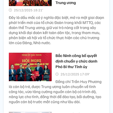
Trung ương
25/12/2025 18:21’
Đây là dấu mốc có ý nghĩa đặc biệt, mở ra một giai đoạn
phát triển mới của tổ chức Đoàn trong khối MTTQ, các
đoàn thể Trung ương, giữ vai trò nòng cốt trong xây
dựng khối đại đoàn kết toàn dân tộc, trong tham mưu,
phản biện xã hội và tổ chức thực hiện các chủ trương
lớn của Đảng, Nhà nước.
Bắc Ninh công bố quyết
định chuẩn y chức danh
Phó Bí thư Tỉnh ủy
25/12/2025 17:09’
Đồng chí Trần Huy Phương
là cán bộ trẻ, được Trung ương luân chuyển về tỉnh
công tác, vừa tăng cường nguồn cán bộ có trình độ,
năng lực cho tỉnh, đồng thời để đào tạo, bồi dưỡng, tạo
nguồn cán bộ trước mắt cũng như lâu dài.