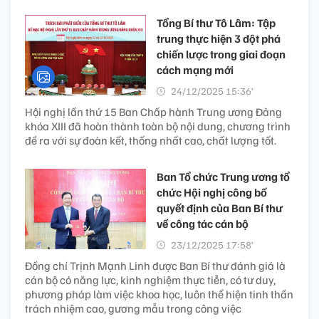
Tổng Bí thư Tô Lâm: Tập
trung thực hiện 3 đột phá
chiến lược trong giai đoạn
cách mạng mới
24/12/2025 15:36’
Hội nghị lần thứ 15 Ban Chấp hành Trung ương Đảng
khóa XIII đã hoàn thành toàn bộ nội dung, chương trình
đề ra với sự đoàn kết, thống nhất cao, chất lượng tốt.
Ban Tổ chức Trung ương tổ
chức Hội nghị công bố
quyết định của Ban Bí thư
về công tác cán bộ
23/12/2025 17:58’
Đồng chí Trịnh Mạnh Linh được Ban Bí thư đánh giá là
cán bộ có năng lực, kinh nghiệm thực tiễn, có tư duy,
phương pháp làm việc khoa học, luôn thể hiện tinh thần
trách nhiệm cao, gương mẫu trong công việc