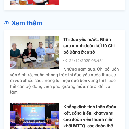
Xem thêm
Thi đua yêu nước: Nhân
sức mạnh đoàn kết từ Chi
bộ Đảng ở cơ sở
26/12/2025 08:48’
Những năm qua, Chi bộ luôn
xác định rõ, muốn phong trào thi đua yêu nước thực sự
đi vào chiều sâu, mang lại hiệu quả bền vững thì trước
hết cán bộ, đảng viên phải gương mẫu, nói đi đôi với
làm.
Khẳng định tinh thần đoàn
kết, cống hiến, khát vọng
của đoàn viên thanh niên
khối MTTQ, các đoàn thể