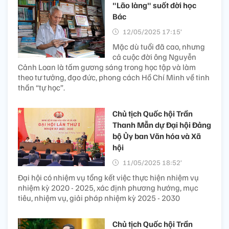
"Lão làng" suốt đời học
Bác
12/05/2025 17:15’
Mặc dù tuổi đã cao, nhưng
cả cuộc đời ông Nguyễn
Cảnh Loan là tấm gương sáng trong học tập và làm
theo tư tưởng, đạo đức, phong cách Hồ Chí Minh về tinh
thần “tự học”.
Chủ tịch Quốc hội Trần
Thanh Mẫn dự Đại hội Đảng
bộ Ủy ban Văn hóa và Xã
hội
11/05/2025 18:52’
Đại hội có nhiệm vụ tổng kết việc thực hiện nhiệm vụ
nhiệm kỳ 2020 - 2025, xác định phương hướng, mục
tiêu, nhiệm vụ, giải pháp nhiệm kỳ 2025 - 2030
Chủ tịch Quốc hội Trần