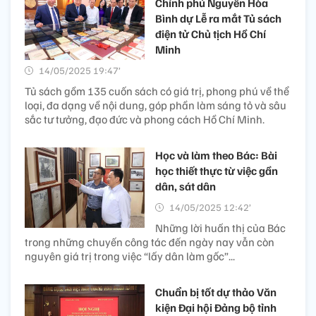
Chính phủ Nguyễn Hòa
Bình dự Lễ ra mắt Tủ sách
điện tử Chủ tịch Hồ Chí
Minh
14/05/2025 19:47’
Tủ sách gồm 135 cuốn sách có giá trị, phong phú về thể
loại, đa dạng về nội dung, góp phần làm sáng tỏ và sâu
sắc tư tưởng, đạo đức và phong cách Hồ Chí Minh.
Học và làm theo Bác: Bài
học thiết thực từ việc gần
dân, sát dân
14/05/2025 12:42’
Những lời huấn thị của Bác
trong những chuyến công tác đến ngày nay vẫn còn
nguyên giá trị trong việc “lấy dân làm gốc”...
Chuẩn bị tốt dự thảo Văn
kiện Đại hội Đảng bộ tỉnh