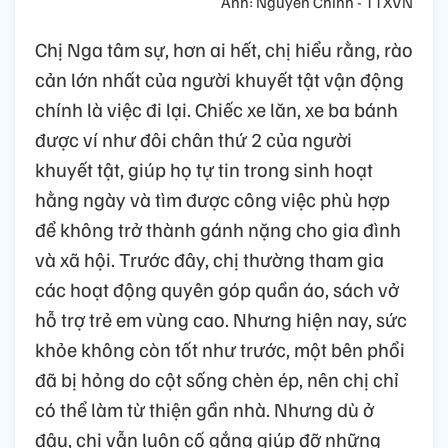
Ảnh: Nguyễn Chinh - TTXVN
Chị Nga tâm sự, hơn ai hết, chị hiểu rằng, rào
cản lớn nhất của người khuyết tật vận động
chính là việc đi lại. Chiếc xe lăn, xe ba bánh
được ví như đôi chân thứ 2 của người
khuyết tật, giúp họ tự tin trong sinh hoạt
hằng ngày và tìm được công việc phù hợp
để không trở thành gánh nặng cho gia đình
và xã hội. Trước đây, chị thường tham gia
các hoạt động quyên góp quần áo, sách vở
hỗ trợ trẻ em vùng cao. Nhưng hiện nay, sức
khỏe không còn tốt như trước, một bên phổi
đã bị hỏng do cột sống chèn ép, nên chị chỉ
có thể làm từ thiện gần nhà. Nhưng dù ở
đâu, chị vẫn luôn cố gắng giúp đỡ những