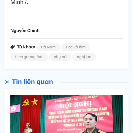
Minh./.
Nguyễn Chinh
Từ khóa:
Hà Nam
Học và làm
theo gương Bác
phụ nữ
nghị lực
Tin liên quan