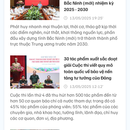
Bắc Ninh (mới) nhiệm kỳ
2025 - 2030
13/05/2025 19:25’
Phát huy nhanh mọi thuận lợi, thời cơ, tháo gỡ kịp thời
các điểm nghẽn, nút thắt, khơi thông nguồn lực, phấn
đấu xây dựng tỉnh Bắc Ninh (mới) trở thành thành phố
trực thuộc Trung ương trước năm 2030.
30 tác phẩm xuất sắc đoạt
giải Cuộc thi viết quy mô
toàn quốc về bảo vệ nền
tảng tư tưởng của Đảng
13/05/2025 12:12’
Cuộc thi lần thứ 4 đã thu hút hơn 500 tác phẩm đến từ
hơn 50 cơ quan báo chí cả nước tham dự; trong đó có
45% tác phẩm của phóng viên; 55% tác phẩm của các
chuyên gia, nhà khoa học, tướng lĩnh, lãnh đạo, chỉ huy
các cơ quan, đơn vị, địa phương.