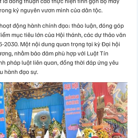
t là đồng thuận cao thực hiện tinh gọn bộ máy
rong kỷ nguyên vươn mình của dân tộc.
hoạt động hành chính đạo; thảo luận, đóng góp
 điểm mục tiêu lớn của Hội thánh, các dự thảo văn
25-2030. Một nội dung quan trọng tại kỳ Đại hội
chương, nhằm bảo đảm phù hợp với Luật Tín
nh pháp luật liên quan, đồng thời đáp ứng yêu
ều hành đạo sự.