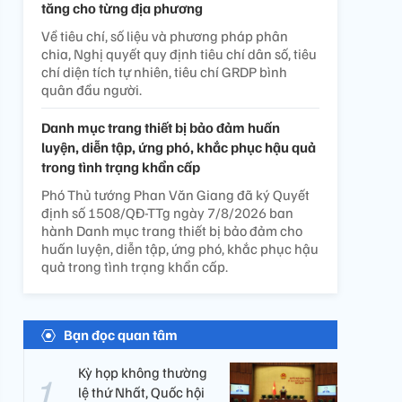
tăng cho từng địa phương
Về tiêu chí, số liệu và phương pháp phân
chia, Nghị quyết quy định tiêu chí dân số, tiêu
chí diện tích tự nhiên, tiêu chí GRDP bình
quân đầu người.
Danh mục trang thiết bị bảo đảm huấn
luyện, diễn tập, ứng phó, khắc phục hậu quả
trong tình trạng khẩn cấp
Phó Thủ tướng Phan Văn Giang đã ký Quyết
định số 1508/QĐ-TTg ngày 7/8/2026 ban
hành Danh mục trang thiết bị bảo đảm cho
huấn luyện, diễn tập, ứng phó, khắc phục hậu
quả trong tình trạng khẩn cấp.
Bạn đọc quan tâm
Kỳ họp không thường
lệ thứ Nhất, Quốc hội