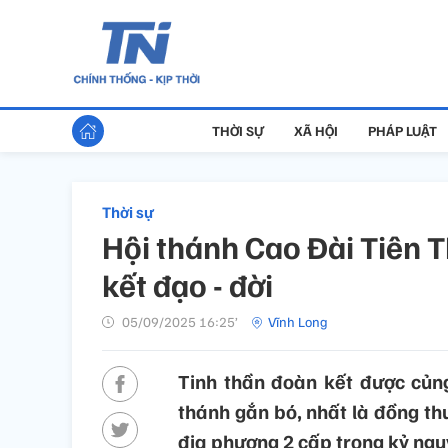
THỜI SỰ
XÃ HỘI
PHÁP LUẬT
Thời sự
Hội thánh Cao Đài Tiên T
kết đạo - đời
05/09/2025 16:25’
Vĩnh Long
Tinh thần đoàn kết được củng
thánh gắn bó, nhất là đồng th
địa phương 2 cấp trong kỷ ngu