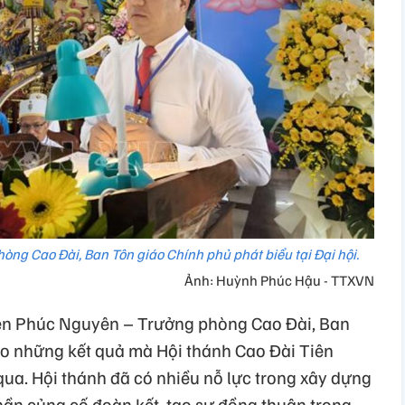
g Cao Đài, Ban Tôn giáo Chính phủ phát biểu tại Đại hội.
Ảnh: Huỳnh Phúc Hậu - TTXVN
yễn Phúc Nguyên – Trưởng phòng Cao Đài, Ban
o những kết quả mà Hội thánh Cao Đài Tiên
qua. Hội thánh đã có nhiều nỗ lực trong xây dựng
hần củng cố đoàn kết, tạo sự đồng thuận trong