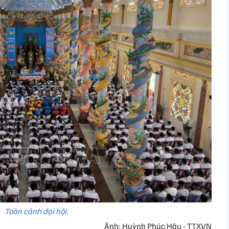
Toàn cảnh đại hội.
Ảnh: Huỳnh Phúc Hậu - TTXVN