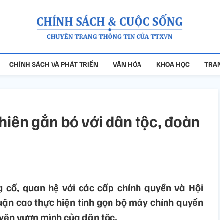
CHÍNH SÁCH VÀ PHÁT TRIỂN
VĂN HÓA
KHOA HỌC
TRAN
hiên gắn bó với dân tộc, đoàn
 cố, quan hệ với các cấp chính quyền và Hội
uận cao thực hiện tinh gọn bộ máy chính quyền
yên vươn mình của dân tộc.