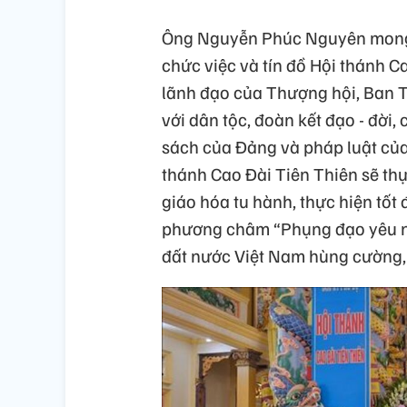
Ông Nguyễn Phúc Nguyên mong m
chức việc và tín đồ Hội thánh 
lãnh đạo của Thượng hội, Ban T
với dân tộc, đoàn kết đạo - đời,
sách của Đảng và pháp luật của
thánh Cao Đài Tiên Thiên sẽ th
giáo hóa tu hành, thực hiện tố
phương châm “Phụng đạo yêu n
đất nước Việt Nam hùng cường,