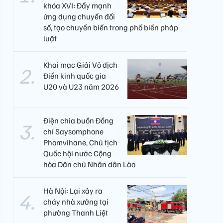
khóa XVI: Đẩy mạnh
ứng dụng chuyển đổi
số, tạo chuyển biến trong phổ biến pháp
luật
Khai mạc Giải Vô địch
Điền kinh quốc gia
U20 và U23 năm 2026
Điện chia buồn Đồng
chí Saysomphone
Phomvihane, Chủ tịch
Quốc hội nước Cộng
hòa Dân chủ Nhân dân Lào
Hà Nội: Lại xảy ra
cháy nhà xưởng tại
phường Thanh Liệt