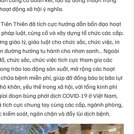
 hoạt động xã hội ý nghĩa.
 Tiên Thiên đã tích cực hướng dẫn bổn đạo hoạt
 pháp luật, củng cố và xây dựng tổ chức các cấp;
g giáo lý, giáo luật cho chức sắc, chức việc, in
iến đường hướng tu hành cho nhơn sanh… Ngoài
đồ, chức sắc, chức việc tích cực tham gia các
hong trào lao động sản xuất, mở rộng các hoạt
 chữa bệnh miễn phí, giúp đỡ đồng bào bị bão lụt
 khăn, yếu thế trong xã hội, với tổng kinh phí
 giai đoạn bùng phát dịch COVID-19 ở Việt Nam,
ã tích cực chung tay cùng các cấp, ngành phòng,
 kiểm soát, ngăn chặn và đẩy lùi dịch bệnh.