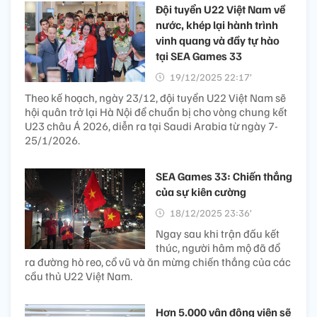
Đội tuyển U22 Việt Nam về
nước, khép lại hành trình
vinh quang và đầy tự hào
tại SEA Games 33
19/12/2025 22:17’
Theo kế hoạch, ngày 23/12, đội tuyển U22 Việt Nam sẽ
hội quân trở lại Hà Nội để chuẩn bị cho vòng chung kết
U23 châu Á 2026, diễn ra tại Saudi Arabia từ ngày 7-
25/1/2026.
SEA Games 33: Chiến thắng
của sự kiên cường
18/12/2025 23:36’
Ngay sau khi trận đấu kết
thúc, người hâm mộ đã đổ
ra đường hò reo, cổ vũ và ăn mừng chiến thắng của các
cầu thủ U22 Việt Nam.
Hơn 5.000 vận động viên sẽ