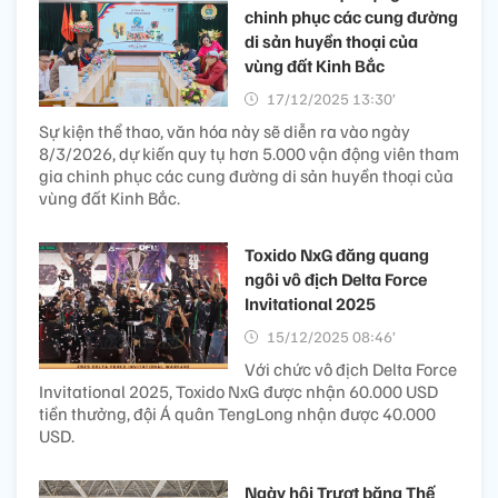
chinh phục các cung đường
di sản huyền thoại của
vùng đất Kinh Bắc
17/12/2025 13:30’
Sự kiện thể thao, văn hóa này sẽ diễn ra vào ngày
8/3/2026, dự kiến quy tụ hơn 5.000 vận động viên tham
gia chinh phục các cung đường di sản huyền thoại của
vùng đất Kinh Bắc.
Toxido NxG đăng quang
ngôi vô địch Delta Force
Invitational 2025
15/12/2025 08:46’
Với chức vô địch Delta Force
Invitational 2025, Toxido NxG được nhận 60.000 USD
tiền thưởng, đội Á quân TengLong nhận được 40.000
USD.
Ngày hội Trượt băng Thế