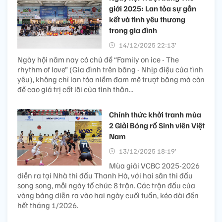
giới 2025: Lan tỏa sự gắn
kết và tình yêu thương
trong gia đình
14/12/2025 22:13’
Ngày hội năm nay có chủ đề “Family on ice - The
rhythm of love” (Gia đình trên băng - Nhịp điệu của tình
yêu), không chỉ lan tỏa niềm đam mê trượt băng mà còn
đề cao giá trị cốt lõi của tình thân...
Chính thức khởi tranh mùa
2 Giải Bóng rổ Sinh viên Việt
Nam
13/12/2025 18:19’
Mùa giải VCBC 2025-2026
diễn ra tại Nhà thi đấu Thanh Hà, với hai sân thi đấu
song song, mỗi ngày tổ chức 8 trận. Các trận đấu của
vòng bảng diễn ra vào hai ngày cuối tuần, kéo dài đến
hết tháng 1/2026.