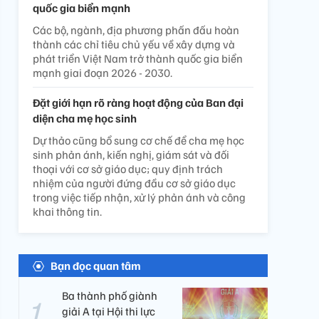
quốc gia biển mạnh
Các bộ, ngành, địa phương phấn đấu hoàn
thành các chỉ tiêu chủ yếu về xây dựng và
phát triển Việt Nam trở thành quốc gia biển
mạnh giai đoạn 2026 - 2030.
Đặt giới hạn rõ ràng hoạt động của Ban đại
diện cha mẹ học sinh
Dự thảo cũng bổ sung cơ chế để cha mẹ học
sinh phản ánh, kiến nghị, giám sát và đối
thoại với cơ sở giáo dục; quy định trách
nhiệm của người đứng đầu cơ sở giáo dục
trong việc tiếp nhận, xử lý phản ánh và công
khai thông tin.
Bạn đọc quan tâm
Ba thành phố giành
giải A tại Hội thi lực