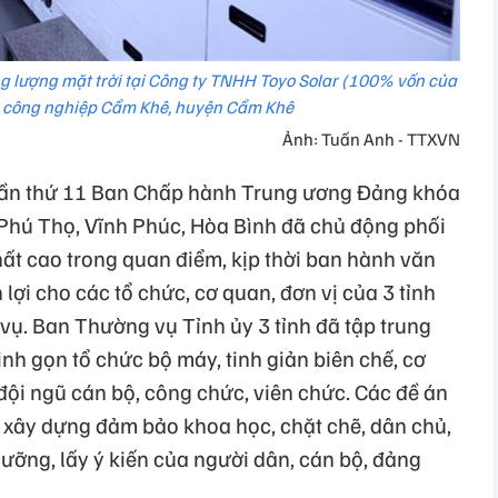
 lượng mặt trời tại Công ty TNHH Toyo Solar (100% vốn của
u công nghiệp Cẩm Khê, huyện Cẩm Khê
Ảnh: Tuấn Anh - TTXVN
 lần thứ 11 Ban Chấp hành Trung ương Đảng khóa
h Phú Thọ, Vĩnh Phúc, Hòa Bình đã chủ động phối
nhất cao trong quan điểm, kịp thời ban hành văn
 lợi cho các tổ chức, cơ quan, đơn vị của 3 tỉnh
 vụ. Ban Thường vụ Tỉnh ủy 3 tỉnh đã tập trung
tinh gọn tổ chức bộ máy, tinh giản biên chế, cơ
đội ngũ cán bộ, công chức, viên chức. Các đề án
 xây dựng đảm bảo khoa học, chặt chẽ, dân chủ,
ưỡng, lấy ý kiến của người dân, cán bộ, đảng