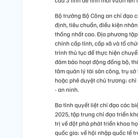
của 3 tỉnh để tỉnh mới vươn lên
Bộ trưởng Bộ Công an chỉ đạo ch
định, tiêu chuẩn, điều kiện nhâ
thống nhất cao. Địa phương tập
chính cấp tỉnh, cấp xã và tổ ch
trình thủ tục để thực hiện chu
đảm bảo hoạt động đồng bộ, thô
tâm quản lý tài sản công, trụ sở
hoặc phê duyệt chủ trương; chỉ
- an ninh.
Ba tỉnh quyết liệt chỉ đạo các
2025, tập trung chỉ đạo triển kh
trị về đột phá phát triển khoa h
quốc gia; về hội nhập quốc tế t