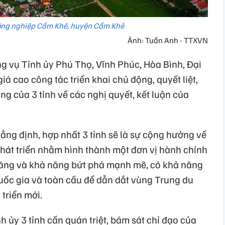
ông nghiệp Cẩm Khê, huyện Cẩm Khê
Ảnh: Tuấn Anh - TTXVN
ng vụ Tỉnh ủy Phú Thọ, Vĩnh Phúc, Hòa Bình, Đại
 cao công tác triển khai chủ động, quyết liệt,
ng của 3 tỉnh về các nghị quyết, kết luận của
g định, hợp nhất 3 tỉnh sẽ là sự cộng hưởng về
phát triển nhằm hình thành một đơn vị hành chính
năng và khả năng bứt phá mạnh mẽ, có khả năng
quốc gia và toàn cầu để dẫn dắt vùng Trung du
triển mới.
h ủy 3 tỉnh cần quán triệt, bám sát chỉ đạo của