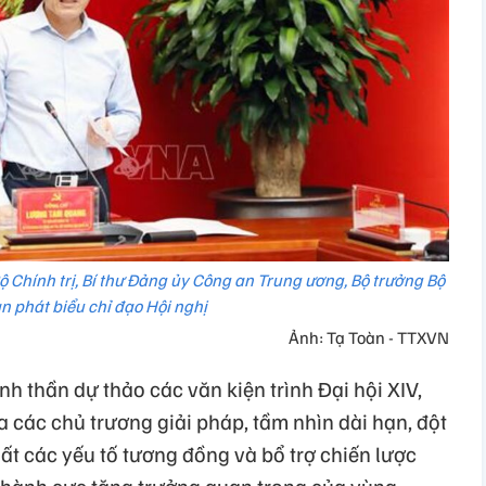
 Chính trị, Bí thư Đảng ủy Công an Trung ương, Bộ trưởng Bộ
n phát biểu chỉ đạo Hội nghị
Ảnh: Tạ Toàn - TTXVN
nh thần dự thảo các văn kiện trình Đại hội XIV,
 ra các chủ trương giải pháp, tầm nhìn dài hạn, đột
ất các yếu tố tương đồng và bổ trợ chiến lược