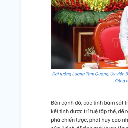
Đại tướng Lương Tam Quang, Ủy viên Bộ
Công a
Bên cạnh đó, các tỉnh bám sát ti
kết tinh được trí tuệ tập thể, đề
phá chiến lược, phát huy cao nh