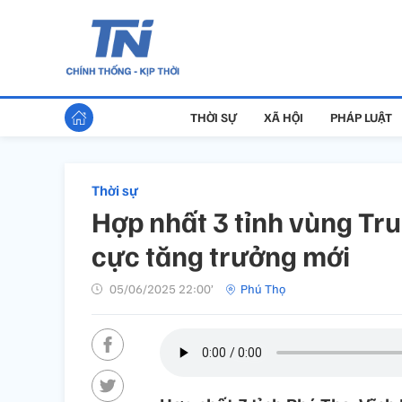
THỜI SỰ
XÃ HỘI
PHÁP LUẬT
Thời sự
Hợp nhất 3 tỉnh vùng Tr
cực tăng trưởng mới
05/06/2025 22:00’
Phú Thọ