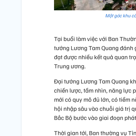
Một góc khu c
Tại buổi làm việc với Ban Thườ
tướng Lương Tam Quang đánh giá
đạt được nhiều kết quả quan trọ
Trung ương.
Đại tướng Lương Tam Quang khẳn
chiến lược, tầm nhìn, năng lực 
mới có quy mô đủ lớn, có tiềm 
hội nhập sâu vào chuỗi giá trị 
Bắc Bộ bước vào giai đoạn phát 
Thời gian tới, Ban thường vụ Tỉn