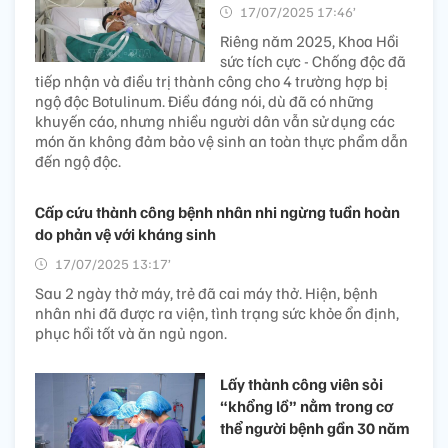
17/07/2025 17:46’
Riêng năm 2025, Khoa Hồi
sức tích cực - Chống độc đã
tiếp nhận và điều trị thành công cho 4 trường hợp bị
ngộ độc Botulinum. Điều đáng nói, dù đã có những
khuyến cáo, nhưng nhiều người dân vẫn sử dụng các
món ăn không đảm bảo vệ sinh an toàn thực phẩm dẫn
đến ngộ độc.
Cấp cứu thành công bệnh nhân nhi ngừng tuần hoàn
do phản vệ với kháng sinh
17/07/2025 13:17’
Sau 2 ngày thở máy, trẻ đã cai máy thở. Hiện, bệnh
nhân nhi đã được ra viện, tình trạng sức khỏe ổn định,
phục hồi tốt và ăn ngủ ngon.
Lấy thành công viên sỏi
“khổng lồ” nằm trong cơ
thể người bệnh gần 30 năm