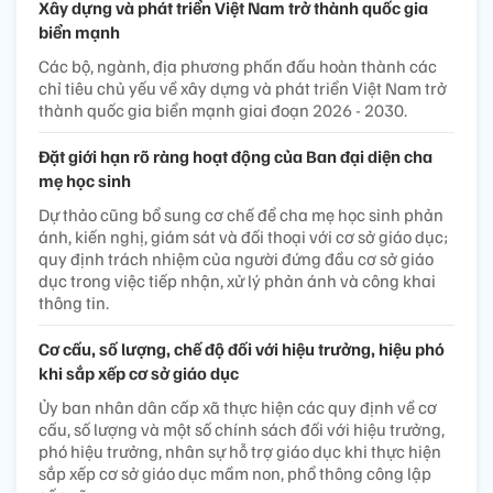
Xây dựng và phát triển Việt Nam trở thành quốc gia
biển mạnh
Các bộ, ngành, địa phương phấn đấu hoàn thành các
chỉ tiêu chủ yếu về xây dựng và phát triển Việt Nam trở
thành quốc gia biển mạnh giai đoạn 2026 - 2030.
Đặt giới hạn rõ ràng hoạt động của Ban đại diện cha
mẹ học sinh
Dự thảo cũng bổ sung cơ chế để cha mẹ học sinh phản
ánh, kiến nghị, giám sát và đối thoại với cơ sở giáo dục;
quy định trách nhiệm của người đứng đầu cơ sở giáo
dục trong việc tiếp nhận, xử lý phản ánh và công khai
thông tin.
Cơ cấu, số lượng, chế độ đối với hiệu trưởng, hiệu phó
khi sắp xếp cơ sở giáo dục
Ủy ban nhân dân cấp xã thực hiện các quy định về cơ
cấu, số lượng và một số chính sách đối với hiệu trưởng,
phó hiệu trưởng, nhân sự hỗ trợ giáo dục khi thực hiện
sắp xếp cơ sở giáo dục mầm non, phổ thông công lập