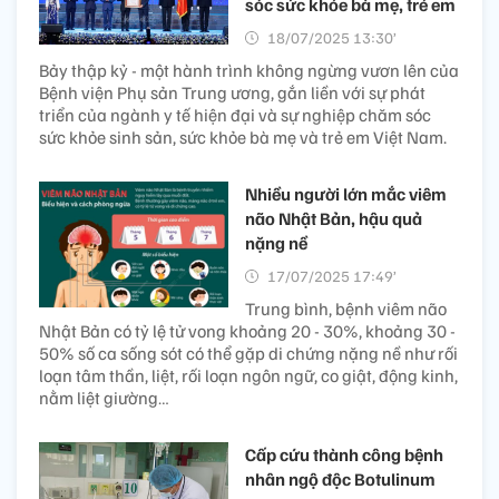
sóc sức khỏe bà mẹ, trẻ em
18/07/2025 13:30’
Bảy thập kỷ - một hành trình không ngừng vươn lên của
Bệnh viện Phụ sản Trung ương, gắn liền với sự phát
triển của ngành y tế hiện đại và sự nghiệp chăm sóc
sức khỏe sinh sản, sức khỏe bà mẹ và trẻ em Việt Nam.
Nhiều người lớn mắc viêm
não Nhật Bản, hậu quả
nặng nề
17/07/2025 17:49’
Trung bình, bệnh viêm não
Nhật Bản có tỷ lệ tử vong khoảng 20 - 30%, khoảng 30 -
50% số ca sống sót có thể gặp di chứng nặng nề như rối
loạn tâm thần, liệt, rối loạn ngôn ngữ, co giật, động kinh,
nằm liệt giường…
Cấp cứu thành công bệnh
nhân ngộ độc Botulinum