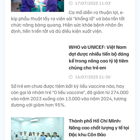
17/07/2025 11:03’
Ca mổ diễn ra thuận lợi, e-
kíp phẫu thuật lấy ra viên sỏi “khổng lồ” và bảo tồn tốt
chức năng bàng quang. Hiện sức khỏe bệnh nhân ổn
định, tiến triển tốt và đủ điều kiện xuất viện.
WHO và UNICEF: Việt Nam
đạt được nhiều tiến bộ đáng
kể trong nâng cao tỷ lệ tiêm
chủng cho trẻ em
16/07/2025 21:36’
Số trẻ em chưa được tiêm bất kỳ liều vaccine nào, hay
còn gọi là nhóm trẻ “0 liều vaccine”, đã giảm từ 274.000
vào năm 2023 xuống còn 13.000 vào năm 2024, tương
đương với giảm hơn 95%.
Thành phố Hồ Chí Minh:
Nâng cao chất lượng y tế tại
Đặc khu Côn Đảo