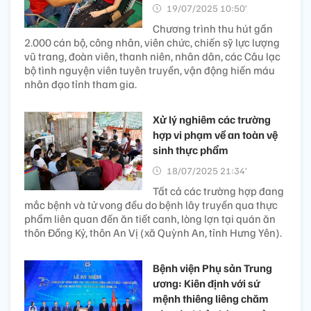
19/07/2025 10:50’
Chương trình thu hút gần
2.000 cán bộ, công nhân, viên chức, chiến sỹ lực lượng
vũ trang, đoàn viên, thanh niên, nhân dân, các Câu lạc
bộ tình nguyện viên tuyên truyền, vận động hiến máu
nhân đạo tỉnh tham gia.
Xử lý nghiêm các trường
hợp vi phạm về an toàn vệ
sinh thực phẩm
18/07/2025 21:34’
Tất cả các trường hợp đang
mắc bệnh và tử vong đều do bệnh lây truyền qua thực
phẩm liên quan đến ăn tiết canh, lòng lợn tại quán ăn
thôn Đồng Kỷ, thôn An Vị (xã Quỳnh An, tỉnh Hưng Yên).
Bệnh viện Phụ sản Trung
ương: Kiên định với sứ
mệnh thiêng liêng chăm