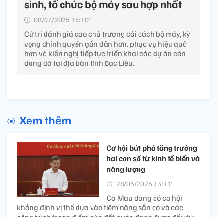
sinh, tổ chức bộ máy sau hợp nhất
08/07/2025 16:10’
Cử tri đánh giá cao chủ trương cải cách bộ máy, kỳ
vọng chính quyền gần dân hơn, phục vụ hiệu quả
hơn và kiến nghị tiếp tục triển khai các dự án còn
dang dở tại địa bàn tỉnh Bạc Liêu.
Xem thêm
Cơ hội bứt phá tăng trưởng
hai con số từ kinh tế biển và
năng lượng
28/05/2026 13:11’
Cà Mau đang có cơ hội
khẳng định vị thế dựa vào tiềm năng sẵn có và các
công trình trọng điểm của đất nước đang được đầu tư.