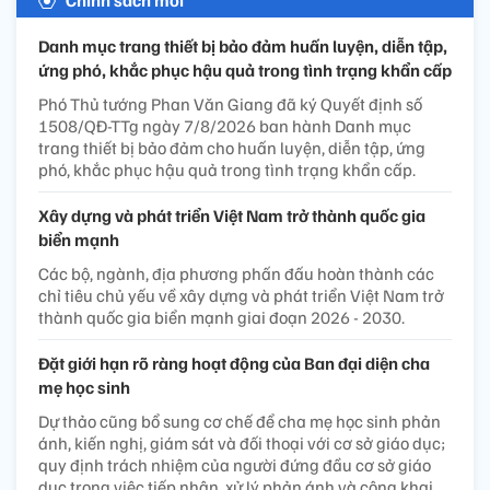
Danh mục trang thiết bị bảo đảm huấn luyện, diễn tập,
ứng phó, khắc phục hậu quả trong tình trạng khẩn cấp
Phó Thủ tướng Phan Văn Giang đã ký Quyết định số
1508/QĐ-TTg ngày 7/8/2026 ban hành Danh mục
trang thiết bị bảo đảm cho huấn luyện, diễn tập, ứng
phó, khắc phục hậu quả trong tình trạng khẩn cấp.
Xây dựng và phát triển Việt Nam trở thành quốc gia
biển mạnh
Các bộ, ngành, địa phương phấn đấu hoàn thành các
chỉ tiêu chủ yếu về xây dựng và phát triển Việt Nam trở
thành quốc gia biển mạnh giai đoạn 2026 - 2030.
Đặt giới hạn rõ ràng hoạt động của Ban đại diện cha
mẹ học sinh
Dự thảo cũng bổ sung cơ chế để cha mẹ học sinh phản
ánh, kiến nghị, giám sát và đối thoại với cơ sở giáo dục;
quy định trách nhiệm của người đứng đầu cơ sở giáo
dục trong việc tiếp nhận, xử lý phản ánh và công khai