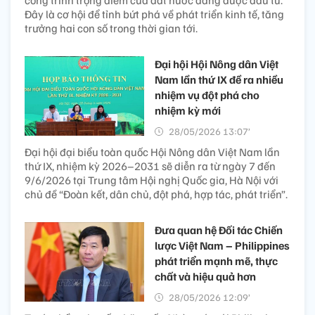
Đây là cơ hội để tỉnh bứt phá về phát triển kinh tế, tăng
trưởng hai con số trong thời gian tới.
Đại hội Hội Nông dân Việt
Nam lần thứ IX đề ra nhiều
nhiệm vụ đột phá cho
nhiệm kỳ mới
28/05/2026 13:07’
Đại hội đại biểu toàn quốc Hội Nông dân Việt Nam lần
thứ IX, nhiệm kỳ 2026–2031 sẽ diễn ra từ ngày 7 đến
9/6/2026 tại Trung tâm Hội nghị Quốc gia, Hà Nội với
chủ đề “Đoàn kết, dân chủ, đột phá, hợp tác, phát triển”.
Đưa quan hệ Đối tác Chiến
lược Việt Nam – Philippines
phát triển mạnh mẽ, thực
chất và hiệu quả hơn
28/05/2026 12:09’