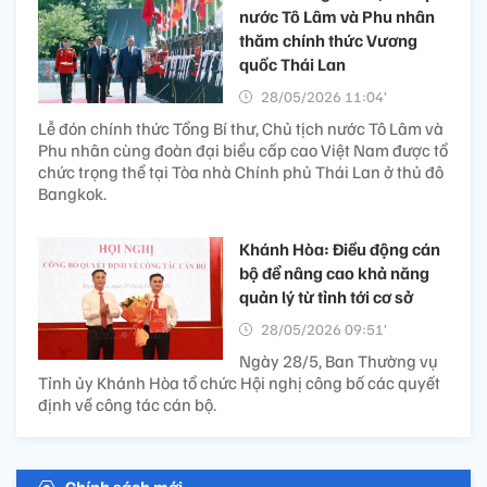
nước Tô Lâm và Phu nhân
thăm chính thức Vương
quốc Thái Lan
28/05/2026 11:04’
Lễ đón chính thức Tổng Bí thư, Chủ tịch nước Tô Lâm và
Phu nhân cùng đoàn đại biểu cấp cao Việt Nam được tổ
chức trọng thể tại Tòa nhà Chính phủ Thái Lan ở thủ đô
Bangkok.
Khánh Hòa: Điều động cán
bộ để nâng cao khả năng
quản lý từ tỉnh tới cơ sở
28/05/2026 09:51’
Ngày 28/5, Ban Thường vụ
Tỉnh ủy Khánh Hòa tổ chức Hội nghị công bố các quyết
định về công tác cán bộ.
Chính sách mới