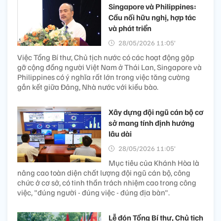
Singapore và Philippines:
Cầu nối hữu nghị, hợp tác
và phát triển
28/05/2026 11:05’
Việc Tổng Bí thư, Chủ tịch nước có các hoạt động gặp
gỡ cộng đồng người Việt Nam ở Thái Lan, Singapore và
Philippines có ý nghĩa rất lớn trong việc tăng cường
gắn kết giữa Đảng, Nhà nước với kiều bào.
Xây dựng đội ngũ cán bộ cơ
sở mang tính định hướng
lâu dài
28/05/2026 11:05’
Mục tiêu của Khánh Hòa là
nâng cao toàn diện chất lượng đội ngũ cán bộ, công
chức ở cơ sở, có tinh thần trách nhiệm cao trong công
việc, "đúng người - đúng việc - đúng địa bàn".
Lễ đón Tổng Bí thư, Chủ tịch