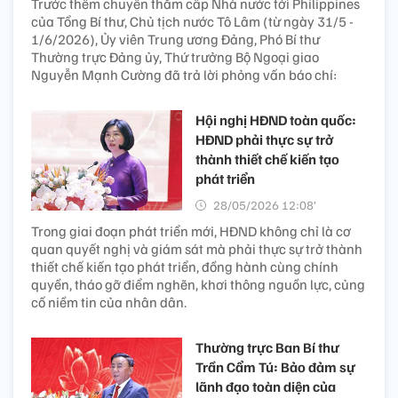
Trước thềm chuyến thăm cấp Nhà nước tới Philippines
của Tổng Bí thư, Chủ tịch nước Tô Lâm (từ ngày 31/5 -
1/6/2026), Ủy viên Trung ương Đảng, Phó Bí thư
Thường trực Đảng ủy, Thứ trưởng Bộ Ngoại giao
Nguyễn Mạnh Cường đã trả lời phỏng vấn báo chí:
Hội nghị HĐND toàn quốc:
HĐND phải thực sự trở
thành thiết chế kiến tạo
phát triển
28/05/2026 12:08’
Trong giai đoạn phát triển mới, HĐND không chỉ là cơ
quan quyết nghị và giám sát mà phải thực sự trở thành
thiết chế kiến tạo phát triển, đồng hành cùng chính
quyền, tháo gỡ điểm nghẽn, khơi thông nguồn lực, củng
cố niềm tin của nhân dân.
Thường trực Ban Bí thư
Trần Cẩm Tú: Bảo đảm sự
lãnh đạo toàn diện của