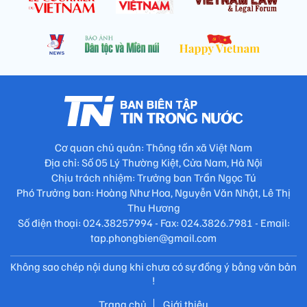
Cơ quan chủ quản: Thông tấn xã Việt Nam
Địa chỉ: Số 05 Lý Thường Kiệt, Cửa Nam, Hà Nội
Chịu trách nhiệm: Trưởng ban Trần Ngọc Tú
Phó Trưởng ban: Hoàng Như Hoa, Nguyễn Văn Nhật, Lê Thị
Thu Hương
Số điện thoại: 024.38257994 - Fax: 024.3826.7981 - Email:
tap.phongbien@gmail.com
Không sao chép nội dung khi chưa có sự đồng ý bằng văn bản
!
Trang chủ
Giới thiệu