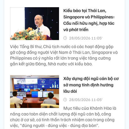
Kiều bào tại Thái Lan,
Singapore và Philippines:
Cầu nối hữu nghị, hợp tác
và phát triển
28/05/2026 11:05’
Việc Tổng Bí thư, Chủ tịch nước có các hoạt động gặp
gỡ cộng đồng người Việt Nam ở Thái Lan, Singapore và
Philippines có ý nghĩa rất lớn trong việc tăng cường
gắn kết giữa Đảng, Nhà nước với kiều bào.
Xây dựng đội ngũ cán bộ cơ
sở mang tính định hướng
lâu dài
28/05/2026 11:05’
Mục tiêu của Khánh Hòa là
nâng cao toàn diện chất lượng đội ngũ cán bộ, công
chức ở cơ sở, có tinh thần trách nhiệm cao trong công
việc, "đúng người - đúng việc - đúng địa bàn".