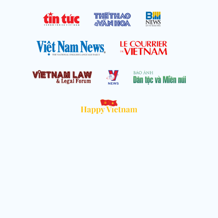
Cơ quan chủ quản: Thông tấn xã Việt Nam
Địa chỉ: Số 05 Lý Thường Kiệt, Cửa Nam, Hà Nội
Chịu trách nhiệm: Trưởng ban Trần Ngọc Tú
Phó Trưởng ban: Hoàng Như Hoa, Nguyễn Văn Nhật, Lê Thị