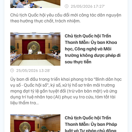
25/05/2026 17:27’
Chủ tịch Quốc hội yêu cầu đổi mới công tác dân nguyện
theo hướng thực chất, trách nhiệm.
Chủ tịch Quốc hội Trần
Thanh Mẫn: Ủy ban Khoa
học, Công nghệ và Môi
trường không được phép đi
sau thực tiễn
25/05/2026 13:28’
Ủy ban đi đầu trong triển khai phong trào “Bình dân học
vụ số - Quốc hội số”, ký số, xử lý hồ sơ trên môi trường
mạng đạt tỷ lệ gần tuyệt đối (trừ văn bản mật) và ứng
dụng trí tuệ nhân tạo (AI) phục vụ tra cứu, tóm tắt tài
liệu thẩm tra…
Chủ tịch Quốc hội Trần
Thanh Mẫn: Ủy ban Pháp
luật và Tư pháp chủ động