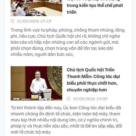
trong kiến tạo thể chế phát
triển
21/05/2026 19:18’
Trong lĩnh vực tư pháp, phòng, chống tham nhũng, lãng
phí, tiêu cực, Chủ tịch Quốc hội chỉ rõ, không chỉ nghe
báo cáo và tiếp cận những con số các ngành gửi, mà
phải chọn đúng, chọn trúng vấn đề tồn tại, kéo dài
nhiều năm, người dân bức xúc,
Chủ tịch Quốc hội Trần
Thanh Mẫn: Công tác đại
biểu phải thực chất hơn,
chuyên nghiệp hơn
20/05/2026 19:00’
Từ khi thành lập đến nay, Ủy ban Công tác đại biểu đã
nhanh chóng ổn định tổ chức, kiện toàn bộ máy, tham
mưu kịp thời nhiều nội dung lớn, có ý nghĩa chính trị,
pháp lý và thực tiễn sâu sắc, nhất là Đề án sắp xếp, đổi
mới tổ chức bộ máy.