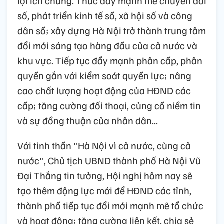
lợi ích chung. Thúc đẩy mạnh mẽ chuyển đổi
số, phát triển kinh tế số, xã hội số và công
dân số; xây dựng Hà Nội trở thành trung tâm
đổi mới sáng tạo hàng đầu của cả nước và
khu vực. Tiếp tục đẩy mạnh phân cấp, phân
quyền gắn với kiểm soát quyền lực; nâng
cao chất lượng hoạt động của HĐND các
cấp; tăng cường đối thoại, củng cố niềm tin
và sự đồng thuận của nhân dân...
Với tinh thần "Hà Nội vì cả nước, cùng cả
nước", Chủ tịch UBND thành phố Hà Nội Vũ
Đại Thắng tin tưởng, Hội nghị hôm nay sẽ
tạo thêm động lực mới để HĐND các tỉnh,
thành phố tiếp tục đổi mới mạnh mẽ tổ chức
và hoạt động; tăng cường liên kết, chia sẻ