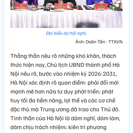
Đại biểu dự hội nghị.
Ảnh: Doãn Tấn - TTXVN
Thẳng thắn nêu rõ những khó khăn, thách
thức hiện nay, Chủ tịch UBND thành phố Hà
Nội nêu rõ, bước vào nhiệm kỳ 2026-2031,
Hà Nội xác định rõ quan điểm: phải đổi mới
mạnh mẽ hơn nữa tư duy phát triển; phát
huy tối đa tiềm năng, lợi thế và các cơ chế
đặc thù mà Trung ương đã trao cho Thủ đô.
Tinh thần của Hà Nội là dám nghĩ, dám làm,
dám chịu trách nhiệm; kiên trì phương