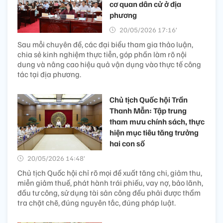
cơ quan dân cử ở địa
phương
20/05/2026 17:16’
Sau mỗi chuyên đề, các đại biểu tham gia thảo luận,
chia sẻ kinh nghiệm thực tiễn, góp phần làm rõ nội
dung và nâng cao hiệu quả vận dụng vào thực tế công
tác tại địa phương.
Chủ tịch Quốc hội Trần
Thanh Mẫn: Tập trung
tham mưu chính sách, thực
hiện mục tiêu tăng trưởng
hai con số
20/05/2026 14:48’
Chủ tịch Quốc hội chỉ rõ mọi đề xuất tăng chi, giảm thu,
miễn giảm thuế, phát hành trái phiếu, vay nợ, bảo lãnh,
đầu tư công, sử dụng tài sản công đều phải được thẩm
tra chặt chẽ, đúng nguyên tắc, đúng pháp luật.