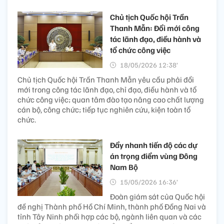
Chủ tịch Quốc hội Trần
Thanh Mẫn: Đổi mới công
tác lãnh đạo, điều hành và
tổ chức công việc
18/05/2026 12:38’
Chủ tịch Quốc hội Trần Thanh Mẫn yêu cầu phải đổi
mới trong công tác lãnh đạo, chỉ đạo, điều hành và tổ
chức công việc; quan tâm đào tạo nâng cao chất lượng
cán bộ, công chức; tiếp tục nghiên cứu, kiện toàn tổ
chức.
Đẩy nhanh tiến độ các dự
án trọng điểm vùng Đông
Nam Bộ
15/05/2026 16:36’
Đoàn giám sát của Quốc hội
đề nghị Thành phố Hồ Chí Minh, thành phố Đồng Nai và
tỉnh Tây Ninh phối hợp các bộ, ngành liên quan và các