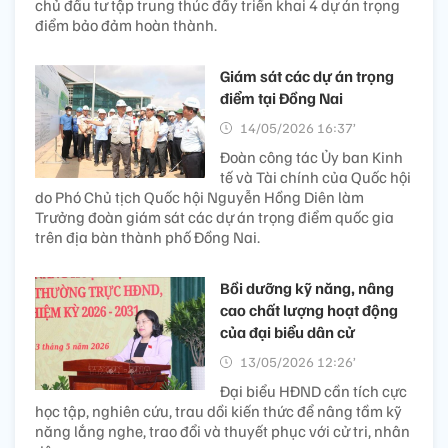
chủ đầu tư tập trung thúc đẩy triển khai 4 dự án trọng
điểm bảo đảm hoàn thành.
Giám sát các dự án trọng
điểm tại Đồng Nai
14/05/2026 16:37’
Đoàn công tác Ủy ban Kinh
tế và Tài chính của Quốc hội
do Phó Chủ tịch Quốc hội Nguyễn Hồng Diên làm
Trưởng đoàn giám sát các dự án trọng điểm quốc gia
trên địa bàn thành phố Đồng Nai.
Bồi dưỡng kỹ năng, nâng
cao chất lượng hoạt động
của đại biểu dân cử
13/05/2026 12:26’
Đại biểu HĐND cần tích cực
học tập, nghiên cứu, trau dồi kiến thức để nâng tầm kỹ
năng lắng nghe, trao đổi và thuyết phục với cử tri, nhân