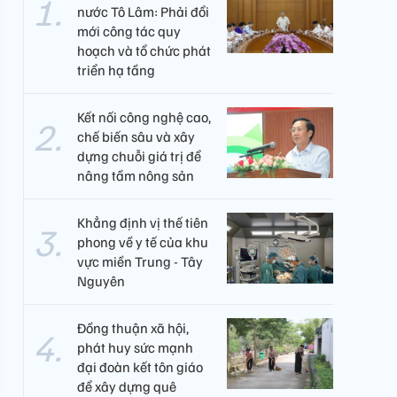
nước Tô Lâm: Phải đổi
mới công tác quy
hoạch và tổ chức phát
triển hạ tầng
Kết nối công nghệ cao,
chế biến sâu và xây
dựng chuỗi giá trị để
nâng tầm nông sản
Khẳng định vị thế tiên
phong về y tế của khu
vực miền Trung - Tây
Nguyên ​
Đồng thuận xã hội,
phát huy sức mạnh
đại đoàn kết tôn giáo
để xây dựng quê