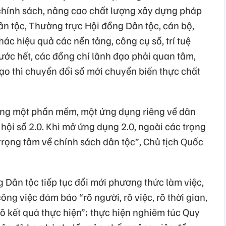
 chính sách, nâng cao chất lượng xây dựng pháp
ân tộc, Thường trực Hội đồng Dân tộc, cán bộ,
ác hiệu quả các nền tảng, công cụ số, trí tuệ
rước hết, các đồng chí lãnh đạo phải quan tâm,
 đạo thì chuyển đổi số mới chuyển biến thực chất
ựng một phần mềm, một ứng dụng riêng về dân
 hội số 2.0. Khi mở ứng dụng 2.0, ngoài các trọng
trọng tâm về chính sách dân tộc”, Chủ tịch Quốc
g Dân tộc tiếp tục đổi mới phương thức làm việc,
ng việc đảm bảo “rõ người, rõ việc, rõ thời gian,
rõ kết quả thực hiện”; thực hiện nghiêm túc Quy