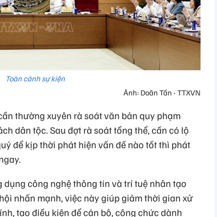
Toàn cảnh sự kiện
Ảnh: Doãn Tấn - TTXVN
 cần thường xuyên rà soát văn bản quy phạm
ch dân tộc. Sau đợt rà soát tổng thể, cần có lộ
uý để kịp thời phát hiện vấn đề nào tốt thì phát
 ngay.
 dụng công nghệ thông tin và trí tuệ nhân tạo
hội nhấn mạnh, việc này giúp giảm thời gian xử
ính, tạo điều kiện để cán bộ, công chức dành