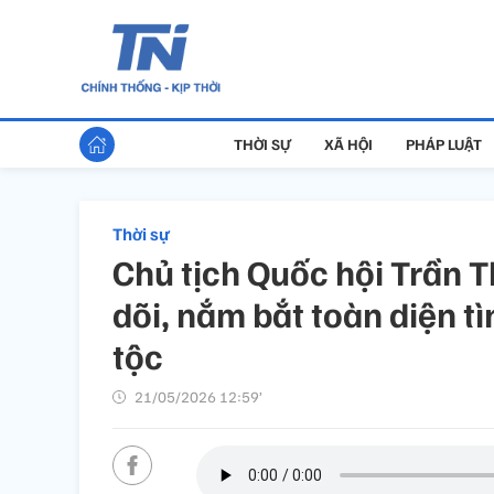
THỜI SỰ
XÃ HỘI
PHÁP LUẬT
Thời sự
Chủ tịch Quốc hội Trần 
dõi, nắm bắt toàn diện t
tộc
21/05/2026 12:59’