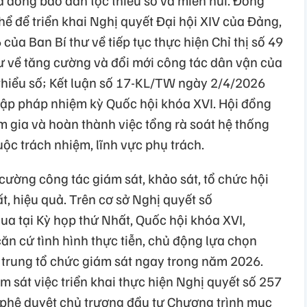
a đồng bào dân tộc thiểu số và miền núi. Đồng
hể để triển khai Nghị quyết Đại hội XIV của Đảng,
ủa Ban Bí thư về tiếp tục thực hiện Chỉ thị số 49
 về tăng cường và đổi mới công tác dân vận của
hiểu số; Kết luận số 17-KL/TW ngày 2/4/2026
 lập pháp nhiệm kỳ Quốc hội khóa XVI. Hội đồng
 gia và hoàn thành việc tổng rà soát hệ thống
ộc trách nhiệm, lĩnh vực phụ trách.
cường công tác giám sát, khảo sát, tổ chức hội
, hiệu quả. Trên cơ sở Nghị quyết số
 tại Kỳ họp thứ Nhất, Quốc hội khóa XVI,
ăn cứ tình hình thực tiễn, chủ động lựa chọn
p trung tổ chức giám sát ngay trong năm 2026.
 sát việc triển khai thực hiện Nghị quyết số 257
phê duyệt chủ trương đầu tư Chương trình mục