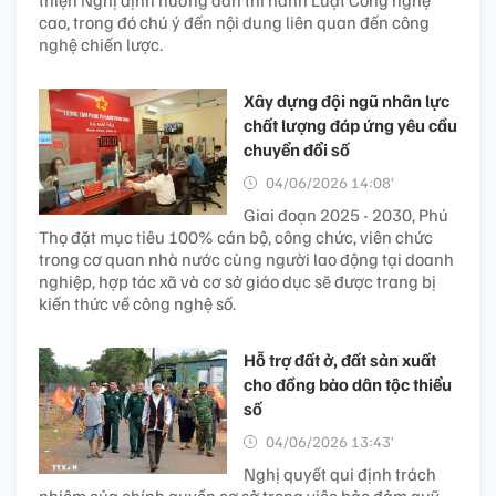
thiện Nghị định hướng dẫn thi hành Luật Công nghệ
cao, trong đó chú ý đến nội dung liên quan đến công
nghệ chiến lược.
Xây dựng đội ngũ nhân lực
chất lượng đáp ứng yêu cầu
chuyển đổi số
04/06/2026 14:08’
Giai đoạn 2025 - 2030, Phú
Thọ đặt mục tiêu 100% cán bộ, công chức, viên chức
trong cơ quan nhà nước cùng người lao động tại doanh
nghiệp, hợp tác xã và cơ sở giáo dục sẽ được trang bị
kiến thức về công nghệ số.
Hỗ trợ đất ở, đất sản xuất
cho đồng bào dân tộc thiểu
số
04/06/2026 13:43’
Nghị quyết qui định trách