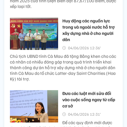
năm 2025 của tỉnh Điện Biên đạt 87,67/100 điểm, được
xếp loại tốt.
Huy động các nguồn lực
trong và ngoài nước hỗ trợ
xây dựng nhà ở cho người
dân
04/06/2026 12:36’
Chủ tịch UBND tỉnh Cà Mau đã tặng Bằng khen cho các
cá nhân có nhiều đóng góp trong quá trình triển khai
thành công dự án hỗ trợ xây dựng nhà ở cho người dân
tỉnh Cà Mau do tổ chức Latter-day Saint Charities (Hoa
Kỳ) tài trợ.
Đưa các luật mới sửa đổi
vào cuộc sống ngay từ cấp
cơ sở
04/06/2026 12:31’
Để các quy định mới được