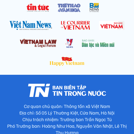
Cơ quan chủ quản: Thông tấn xã Việt Nam
Địa chỉ: Số 05 Lý Thường Kiệt, Cửa Nam, Hà Nội
Chịu trách nhiệm: Trưởng ban Trần Ngọc Tú
Phó Trưởng ban: Hoàng Như Hoa, Nguyễn Văn Nhật, Lê Thị
Thu Hương