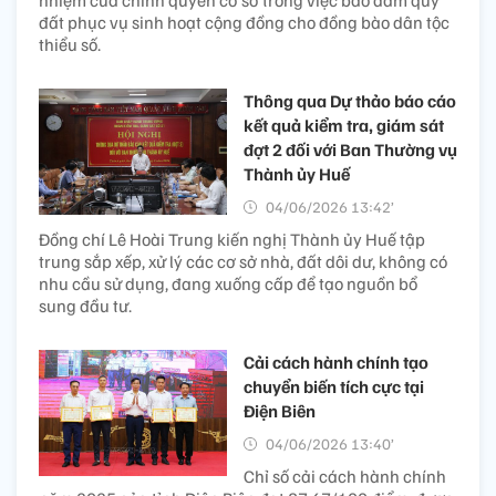
nhiệm của chính quyền cơ sở trong việc bảo đảm quỹ
đất phục vụ sinh hoạt cộng đồng cho đồng bào dân tộc
thiểu số.
Thông qua Dự thảo báo cáo
kết quả kiểm tra, giám sát
đợt 2 đối với Ban Thường vụ
Thành ủy Huế
04/06/2026 13:42’
Đồng chí Lê Hoài Trung kiến nghị Thành ủy Huế tập
trung sắp xếp, xử lý các cơ sở nhà, đất dôi dư, không có
nhu cầu sử dụng, đang xuống cấp để tạo nguồn bổ
sung đầu tư.
Cải cách hành chính tạo
chuyển biến tích cực tại
Điện Biên
04/06/2026 13:40’
Chỉ số cải cách hành chính