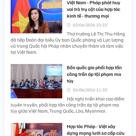
Việt Nam - Pháp phát huy
vai trò trụ cột của hợp tác
kinh tế - thương mại
02/06/2026 22:22’
Thứ trưởng Lê Thị Thu Hằng
đã tiếp Đoàn đại biểu Ủy ban Quốc phòng và Lực lượng
vũ trang Quốc hội Pháp nhân chuyến thăm và làm việc
tại Việt Nam.
Bốn quốc gia phối hợp tấn
công trấn áp tội phạm ma
túy
02/06/2026 21:35’
Hội nghị triển khai cao điểm
tuyên truyền, phối hợp tấn công trấn áp tội phạm ma
túy giữa Việt Nam, Trung Quốc, Lào, Myanmar.
Hợp tác Pháp - Việt xây
dựng mạng lưới sơ cấp cứu