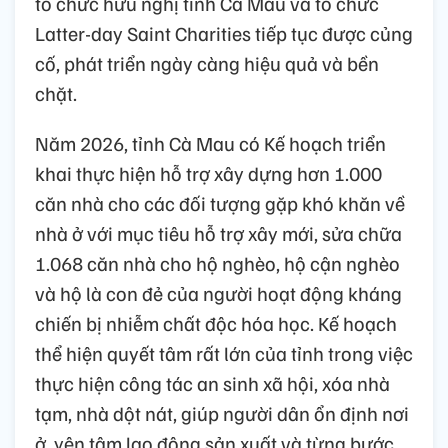
tổ chức hữu nghị tỉnh Cà Mau và tổ chức
Latter-day Saint Charities tiếp tục được củng
cố, phát triển ngày càng hiệu quả và bền
chặt.
Năm 2026, tỉnh Cà Mau có Kế hoạch triển
khai thực hiện hỗ trợ xây dựng hơn 1.000
căn nhà cho các đối tượng gặp khó khăn về
nhà ở với mục tiêu hỗ trợ xây mới, sửa chữa
1.068 căn nhà cho hộ nghèo, hộ cận nghèo
và hộ là con đẻ của người hoạt động kháng
chiến bị nhiễm chất độc hóa học. Kế hoạch
thể hiện quyết tâm rất lớn của tỉnh trong việc
thực hiện công tác an sinh xã hội, xóa nhà
tạm, nhà dột nát, giúp người dân ổn định nơi
ở, yên tâm lao động sản xuất và từng bước