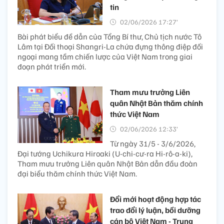
tin
02/06/2026 17:27’
Bài phát biểu đề dẫn của Tổng Bí thư, Chủ tịch nước Tô
Lâm tại Đối thoại Shangri-La chứa đựng thông điệp đối
ngoại mang tầm chiến lược của Việt Nam trong giai
đoạn phát triển mới.
Tham mưu trưởng Liên
quân Nhật Bản thăm chính
thức Việt Nam
02/06/2026 12:33’
Từ ngày 31/5 - 3/6/2026,
Đại tướng Uchikura Hiroaki (U-chi-cư-ra Hi-rô-a-ki),
Tham mưu trưởng Liên quân Nhật Bản dẫn đầu đoàn
đại biểu thăm chính thức Việt Nam.
Đổi mới hoạt động hợp tác
trao đổi lý luận, bồi dưỡng
cán bộ Việt Nam - Trung