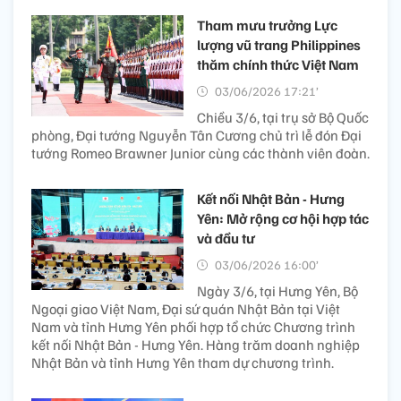
Tham mưu trưởng Lực
lượng vũ trang Philippines
thăm chính thức Việt Nam
03/06/2026 17:21’
Chiều 3/6, tại trụ sở Bộ Quốc
phòng, Đại tướng Nguyễn Tân Cương chủ trì lễ đón Đại
tướng Romeo Brawner Junior cùng các thành viên đoàn.
Kết nối Nhật Bản - Hưng
Yên: Mở rộng cơ hội hợp tác
và đầu tư
03/06/2026 16:00’
Ngày 3/6, tại Hưng Yên, Bộ
Ngoại giao Việt Nam, Đại sứ quán Nhật Bản tại Việt
Nam và tỉnh Hưng Yên phối hợp tổ chức Chương trình
kết nối Nhật Bản - Hưng Yên. Hàng trăm doanh nghiệp
Nhật Bản và tỉnh Hưng Yên tham dự chương trình.