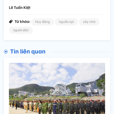
Lê Tuấn Kiệt
Từ khóa:
Huy động
nguồn lực
xây nhà
người dân
Tin liên quan