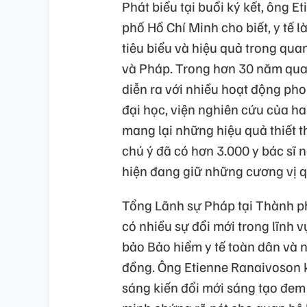
Phát biểu tại buổi ký kết, ông 
phố Hồ Chí Minh cho biết, y tế l
tiêu biểu và hiệu quả trong qua
và Pháp. Trong hơn 30 năm qua,
diễn ra với nhiều hoạt động pho
đại học, viện nghiên cứu của h
mang lại những hiệu quả thiết 
chú ý đã có hơn 3.000 y bác sĩ 
hiện đang giữ những cương vị qu
Tổng Lãnh sự Pháp tại Thành p
có nhiều sự đổi mới trong lĩnh 
bảo Bảo hiểm y tế toàn dân và
đồng. Ông Etienne Ranaivoson k
sáng kiến đổi mới sáng tạo đem 