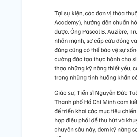
Tại sự kiện, các đơn vị thỏa thu
Academy), hướng đến chuẩn hóa
dược. Ông Pascal B. Auzière, 
nhấn mạnh, sơ cấp cứu đóng vai
đúng cũng có thể bảo vệ sự sống
cường đào tạo thực hành cho sin
thạo những kỹ năng thiết yếu, 
trong những tình huống khẩn c
Giáo sư, Tiến sĩ Nguyễn Đức T
Thành phố Hồ Chí Minh cam kết,
để triển khai các mục tiêu chiến
hợp điều phối để thu hút và khu
chuyên sâu này, đem kỹ năng s