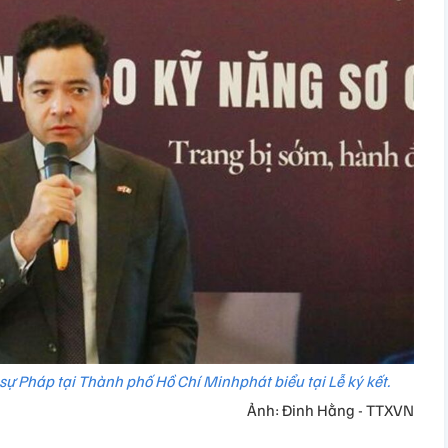
ự Pháp tại Thành phố Hồ Chí Minhphát biểu tại Lễ ký kết.
Ảnh: Đinh Hằng - TTXVN