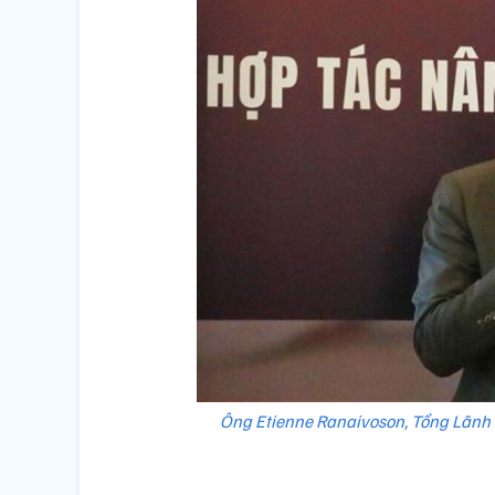
Ông Etienne Ranaivoson, Tổng Lãnh s