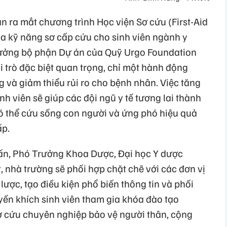
ận ra mắt chương trình Học viện Sơ cứu (First-Aid
 kỹ năng sơ cấp cứu cho sinh viên ngành y
Trưởng bộ phận Dự án của Quỹ Urgo Foundation
 trò đặc biệt quan trọng, chỉ một hành động
 và giảm thiểu rủi ro cho bệnh nhân. Việc tăng
h viên sẽ giúp các đội ngũ y tế tương lai thành
có thể cứu sống con người và ứng phó hiệu quả
ấp.
uấn, Phó Trưởng Khoa Dược, Đại học Y dược
 nhà trường sẽ phối hợp chặt chẽ với các đơn vị
 lược, tạo điều kiện phổ biến thông tin và phối
yến khích sinh viên tham gia khóa đào tạo
ơ cứu chuyên nghiệp bảo vệ người thân, cộng