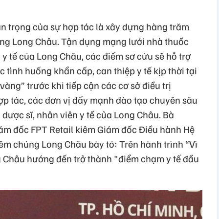
 trọng của sự hợp tác là xây dựng hàng trăm
ống Long Châu. Tận dụng mạng lưới nhà thuốc
 y tế của Long Châu, các điểm sơ cứu sẽ hỗ trợ
 tình huống khẩn cấp, can thiệp y tế kịp thời tại
àng” trước khi tiếp cận các cơ sở điều trị
p tác, các đơn vị đẩy mạnh đào tạo chuyên sâu
dược sĩ, nhân viên y tế của Long Châu. Bà
m đốc FPT Retail kiêm Giám đốc Điều hành Hệ
iêm chủng Long Châu bày tỏ: Trên hành trình “Vì
 Châu hướng đến trở thành "điểm chạm y tế đầu