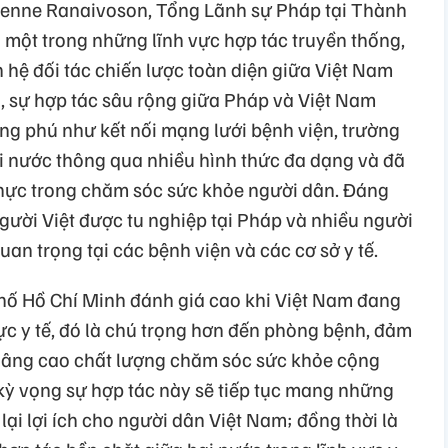
Etienne Ranaivoson, Tổng Lãnh sự Pháp tại Thành
à một trong những lĩnh vực hợp tác truyền thống,
n hệ đối tác chiến lược toàn diện giữa Việt Nam
 sự hợp tác sâu rộng giữa Pháp và Việt Nam
ng phú như kết nối mạng lưới bệnh viện, trường
ai nước thông qua nhiều hình thức đa dạng và đã
thực trong chăm sóc sức khỏe người dân. Đáng
người Việt được tu nghiệp tại Pháp và nhiều người
an trọng tại các bệnh viện và các cơ sở y tế.
hố Hồ Chí Minh đánh giá cao khi Việt Nam đang
vực y tế, đó là chú trọng hơn đến phòng bệnh, đảm
 nâng cao chất lượng chăm sóc sức khỏe cộng
ỳ vọng sự hợp tác này sẽ tiếp tục mang những
lại lợi ích cho người dân Việt Nam; đồng thời là