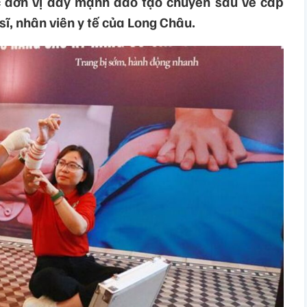
c đơn vị đẩy mạnh đào tạo chuyên sâu về cấp
ĩ, nhân viên y tế của Long Châu.