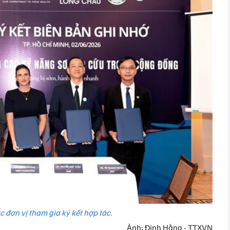
c đơn vị tham gia ký kết hợp tác.
Ảnh: Đinh Hằng - TTXVN