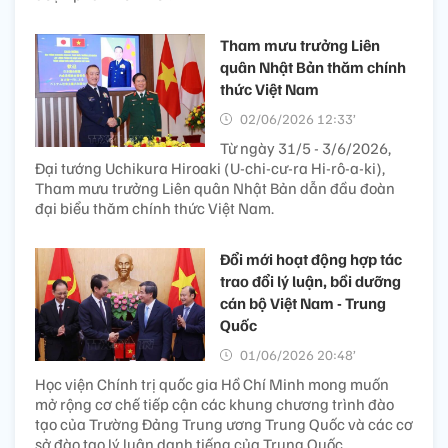
Tham mưu trưởng Liên
quân Nhật Bản thăm chính
thức Việt Nam
02/06/2026 12:33’
Từ ngày 31/5 - 3/6/2026,
Đại tướng Uchikura Hiroaki (U-chi-cư-ra Hi-rô-a-ki),
Tham mưu trưởng Liên quân Nhật Bản dẫn đầu đoàn
đại biểu thăm chính thức Việt Nam.
Đổi mới hoạt động hợp tác
trao đổi lý luận, bồi dưỡng
cán bộ Việt Nam - Trung
Quốc
01/06/2026 20:48’
Học viện Chính trị quốc gia Hồ Chí Minh mong muốn
mở rộng cơ chế tiếp cận các khung chương trình đào
tạo của Trường Đảng Trung ương Trung Quốc và các cơ
sở đào tạo lý luận danh tiếng của Trung Quốc.