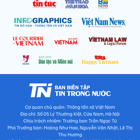
Cơ quan chủ quản: Thông tấn xã Việt Nam
Địa chỉ: Số 05 Lý Thường Kiệt, Cửa Nam, Hà Nội
Chịu trách nhiệm: Trưởng ban Trần Ngọc Tú
Phó Trưởng ban: Hoàng Như Hoa, Nguyễn Văn Nhật, Lê Thị
Thu Hương