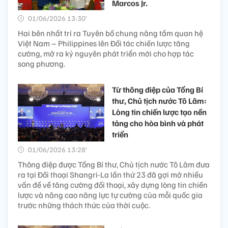
Marcos Jr.
01/06/2026 13:30’
Hai bên nhất trí ra Tuyên bố chung nâng tầm quan hệ
Việt Nam – Philippines lên Đối tác chiến lược tăng
cường, mở ra kỷ nguyên phát triển mới cho hợp tác
song phương.
Từ thông điệp của Tổng Bí
thư, Chủ tịch nước Tô Lâm:
Lòng tin chiến lược tạo nền
tảng cho hòa bình và phát
triển
01/06/2026 13:28’
Thông điệp được Tổng Bí thư, Chủ tịch nước Tô Lâm đưa
ra tại Đối thoại Shangri-La lần thứ 23 đã gợi mở nhiều
vấn đề về tăng cường đối thoại, xây dựng lòng tin chiến
lược và nâng cao năng lực tự cường của mỗi quốc gia
trước những thách thức của thời cuộc.