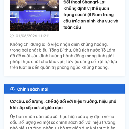
Đối thoại Shangri-La:
Khẳng định vị thế quan
trọng của Việt Nam trong
cấu trúc an ninh khu vực và
toàn cầu
01/06/2026 11:21’
Không chỉ dừng lại ở việc nhận diện khủng hoảng,
trong bài phát biểu, Tổng Bí thư, Chủ tịch nước Tô Lâm
đã đề xuất sáu định hướng hành động mang tính giải
pháp thực chất cho khu vực, từ việc củng cố trật tự dựa
trên luật lệ đến quản trị phòng ngừa khủng hoảng.
Chính sách mới
Cơ cấu, số lượng, chế độ đối với hiệu trưởng, hiệu phó
khi sắp xếp cơ sở giáo dục
Ủy ban nhân dân cấp xã thực hiện các quy định về cơ
cấu, số lượng và một số chính sách đối với hiệu trưởng,
phó hiệu trưởng, nhân sự hỗ trợ giáo dục khi thực hiện