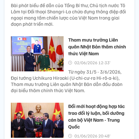
Bài phát biểu đề dẫn của Tổng Bí thư, Chủ tịch nước Tô
Lâm tại Đối thoại Shangri-La chứa đựng thông điệp đối
ngoại mang tầm chiến lược của Việt Nam trong giai
đoạn phát triển mới.
Tham mưu trưởng Liên
quân Nhật Bản thăm chính
thức Việt Nam
02/06/2026 12:33’
Từ ngày 31/5 - 3/6/2026,
Đại tướng Uchikura Hiroaki (U-chi-cư-ra Hi-rô-a-ki),
Tham mưu trưởng Liên quân Nhật Bản dẫn đầu đoàn
đại biểu thăm chính thức Việt Nam.
Đổi mới hoạt động hợp tác
trao đổi lý luận, bồi dưỡng
cán bộ Việt Nam - Trung
Quốc
01/06/2026 20:48’