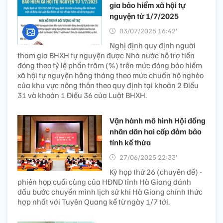
gia bảo hiểm xã hội tự
nguyện từ 1/7/2025
03/07/2025 16:42’
Nghị định quy định người
tham gia BHXH tự nguyện được Nhà nước hỗ trợ tiền
đóng theo tỷ lệ phần trăm (%) trên mức đóng bảo hiểm
xã hội tự nguyện hằng tháng theo mức chuẩn hộ nghèo
của khu vực nông thôn theo quy định tại khoản 2 Điều
31 và khoản 1 Điều 36 của Luật BHXH.
Vận hành mô hình Hội đồng
nhân dân hai cấp đảm bảo
tính kế thừa
27/06/2025 22:33’
Kỳ họp thứ 26 (chuyên đề) -
phiên họp cuối cùng của HĐND tỉnh Hà Giang đánh
dấu bước chuyển mình lịch sử khi Hà Giang chính thức
hợp nhất với Tuyên Quang kể từ ngày 1/7 tới.