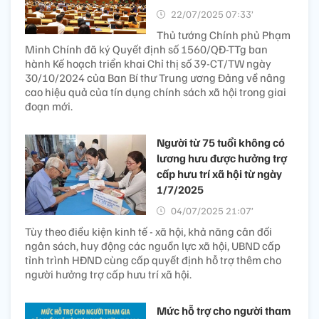
22/07/2025 07:33’
Thủ tướng Chính phủ Phạm
Minh Chính đã ký Quyết định số 1560/QĐ-TTg ban
hành Kế hoạch triển khai Chỉ thị số 39-CT/TW ngày
30/10/2024 của Ban Bí thư Trung ương Đảng về nâng
cao hiệu quả của tín dụng chính sách xã hội trong giai
đoạn mới.
Người từ 75 tuổi không có
lương hưu được hưởng trợ
cấp hưu trí xã hội từ ngày
1/7/2025
04/07/2025 21:07’
Tùy theo điều kiện kinh tế - xã hội, khả năng cân đối
ngân sách, huy động các nguồn lực xã hội, UBND cấp
tỉnh trình HĐND cùng cấp quyết định hỗ trợ thêm cho
người hưởng trợ cấp hưu trí xã hội.
Mức hỗ trợ cho người tham