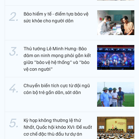
Bảo hiểm y tế - điểm tựa bảo vệ
sức khỏe cho người dân
Thủ tướng Lê Minh Hưng: Bảo
đảm an ninh mạng phải gắn kết
giữa "bảo vệ hệ thống" và "bảo
vệ con người"
Chuyển biến tích cực từ đội ngũ
cán bộ trẻ gần dân, sát dân
Kỳ họp không thường lệ thứ
Nhất, Quốc hội khóa XVI: Đề xuất
cơ chế đặc thù đầu tư dự án