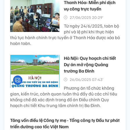
Thanh Hóa: Miễn phí dịch
vụ công trực tuyến
27/06/2025 20:29’
Từ ngày 24/6/2025, toàn bộ
phí và lệ phí khi thực hiện
thủ tục hành chính trực tuyến ở Thanh Hóa được xóa bỏ
hoàn toàn.
Hà Nội: Quy hoạch chi tiết
Dự án mở rộng Quảng
trường Ba Đình
26/06/2025 07:43’
Phương án tổ chức không
gian, kiến trúc, cảnh quan tuân thủ đầy đủ các chỉ tiêu
khống chế đã xác định trong đồ án Điều chỉnh Quy
hoạch chi tiết Khu trung tâm chính trị Ba Đình.
Tăng vốn điều lệ Công ty mẹ - Tổng công ty Đầu tư phát
triển đường cao tốc Việt Nam