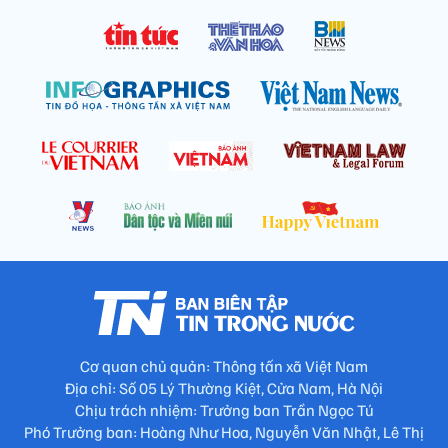
Cơ quan chủ quản: Thông tấn xã Việt Nam
Địa chỉ: Số 05 Lý Thường Kiệt, Cửa Nam, Hà Nội
Chịu trách nhiệm: Trưởng ban Trần Ngọc Tú
Phó Trưởng ban: Hoàng Như Hoa, Nguyễn Văn Nhật, Lê Thị