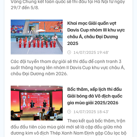
Vòng Chung kết toàn quốc sẽ thi đấu tại Hà Nội từ ngày
29/7 đến 5/8.
Khai mạc Giải quần vợt
Davis Cup nhóm III khu vực
châu Á, châu Đại Dương
2025
14/07/2025 19:48’
Các đội tuyển tham dự giải sẽ thi đấu để cạnh tranh 3
suất thăng hạng lên nhóm II Davis Cup khu vực châu Á,
châu Đại Dương năm 2026.
Bốc thăm, xếp lịch thi đấu
Giải bóng đá Vô địch quốc
gia mùa giải 2025/2026
14/07/2025 18:43’
Theo kết quả bốc thăm, trận
đấu đầu tiên của mùa giải mới sẽ là cặp đấu giữa nhà
đương kim vô địch Thép Xanh Nam Định gặp Câu lạc bộ