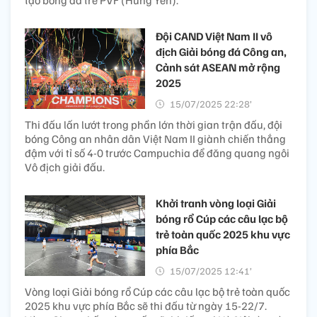
tạo bóng đá trẻ PVF (Hưng Yên).
Đội CAND Việt Nam II vô
địch Giải bóng đá Công an,
Cảnh sát ASEAN mở rộng
2025
15/07/2025 22:28’
Thi đấu lấn lướt trong phần lớn thời gian trận đấu, đội
bóng Công an nhân dân Việt Nam II giành chiến thắng
đậm với tỉ số 4-0 trước Campuchia để đăng quang ngôi
Vô địch giải đấu.
Khởi tranh vòng loại Giải
bóng rổ Cúp các câu lạc bộ
trẻ toàn quốc 2025 khu vực
phía Bắc
15/07/2025 12:41’
Vòng loại Giải bóng rổ Cúp các câu lạc bộ trẻ toàn quốc
2025 khu vực phía Bắc sẽ thi đấu từ ngày 15-22/7.