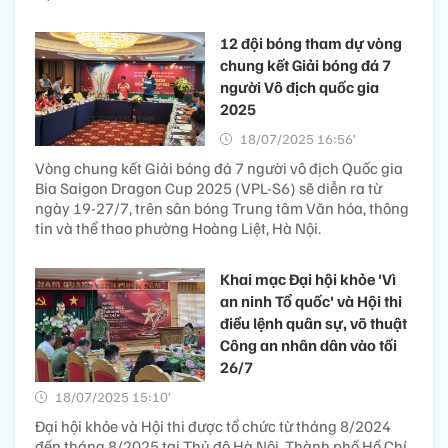
12 đội bóng tham dự vòng
chung kết Giải bóng đá 7
người Vô địch quốc gia
2025
18/07/2025 16:56’
Vòng chung kết Giải bóng đá 7 người vô địch Quốc gia
Bia Saigon Dragon Cup 2025 (VPL-S6) sẽ diễn ra từ
ngày 19-27/7, trên sân bóng Trung tâm Văn hóa, thông
tin và thể thao phường Hoàng Liệt, Hà Nội.
Khai mạc Đại hội khỏe 'Vì
an ninh Tổ quốc' và Hội thi
điều lệnh quân sự, võ thuật
Công an nhân dân vào tối
26/7
18/07/2025 15:10’
Đại hội khỏe và Hội thi được tổ chức từ tháng 8/2024
đến tháng 8/2025 tại Thủ đô Hà Nội, Thành phố Hồ Chí