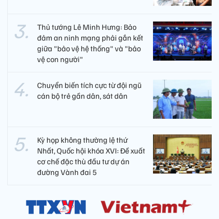
Thủ tướng Lê Minh Hưng: Bảo
đảm an ninh mạng phải gắn kết
giữa "bảo vệ hệ thống" và "bảo
vệ con người"
Chuyển biến tích cực từ đội ngũ
cán bộ trẻ gần dân, sát dân
Kỳ họp không thường lệ thứ
Nhất, Quốc hội khóa XVI: Đề xuất
cơ chế đặc thù đầu tư dự án
đường Vành đai 5