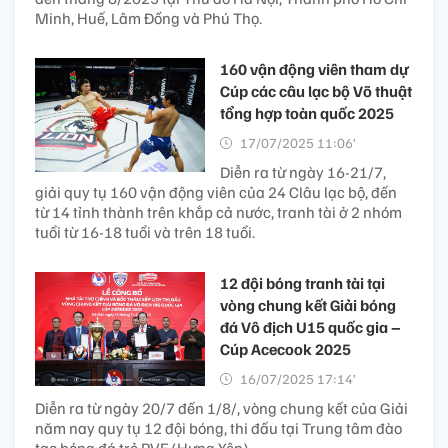
Minh, Huế, Lâm Đồng và Phú Thọ.
160 vận động viên tham dự
Cúp các câu lạc bộ Võ thuật
tổng hợp toàn quốc 2025
17/07/2025 11:06’
Diễn ra từ ngày 16-21/7,
giải quy tụ 160 vận động viên của 24 Clâu lạc bộ, đến
từ 14 tỉnh thành trên khắp cả nước, tranh tài ở 2 nhóm
tuổi từ 16-18 tuổi và trên 18 tuổi.
12 đội bóng tranh tài tại
vòng chung kết Giải bóng
đá Vô địch U15 quốc gia –
Cúp Acecook 2025
16/07/2025 17:14’
Diễn ra từ ngày 20/7 đến 1/8/, vòng chung kết của Giải
năm nay quy tụ 12 đội bóng, thi đấu tại Trung tâm đào