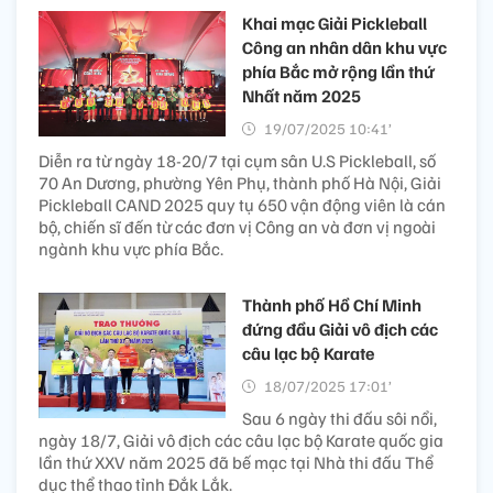
Khai mạc Giải Pickleball
Công an nhân dân khu vực
phía Bắc mở rộng lần thứ
Nhất năm 2025
19/07/2025 10:41’
Diễn ra từ ngày 18-20/7 tại cụm sân U.S Pickleball, số
70 An Dương, phường Yên Phụ, thành phố Hà Nội, Giải
Pickleball CAND 2025 quy tụ 650 vận động viên là cán
bộ, chiến sĩ đến từ các đơn vị Công an và đơn vị ngoài
ngành khu vực phía Bắc.
Thành phố Hồ Chí Minh
đứng đầu Giải vô địch các
câu lạc bộ Karate
18/07/2025 17:01’
Sau 6 ngày thi đấu sôi nổi,
ngày 18/7, Giải vô địch các câu lạc bộ Karate quốc gia
lần thứ XXV năm 2025 đã bế mạc tại Nhà thi đấu Thể
dục thể thao tỉnh Đắk Lắk.