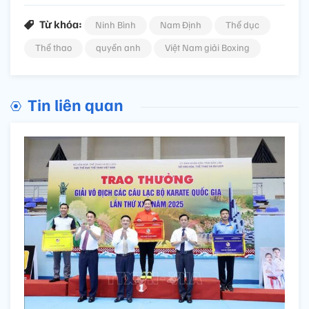
Từ khóa:
Ninh Bình
Nam Định
Thể dục
Thể thao
quyền anh
Việt Nam giải Boxing
Tin liên quan