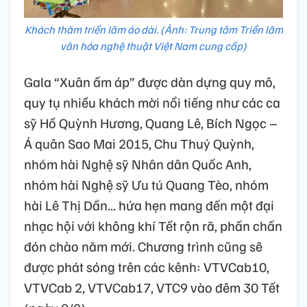
Khách thăm triển lãm áo dài. (Ảnh: Trung tâm Triển lãm
văn hóa nghệ thuật Việt Nam cung cấp)
Gala “Xuân ấm áp” được dàn dựng quy mô,
quy tụ nhiều khách mời nổi tiếng như các ca
sỹ Hồ Quỳnh Hương, Quang Lê, Bích Ngọc –
Á quân Sao Mai 2015, Chu Thuý Quỳnh,
nhóm hài Nghệ sỹ Nhân dân Quốc Anh,
nhóm hài Nghệ sỹ Ưu tú Quang Tèo, nhóm
hài Lê Thị Dần... hứa hẹn mang đến một đại
nhạc hội với không khí Tết rộn rã, phấn chấn
đón chào năm mới. Chương trình cũng sẽ
được phát sóng trên các kênh: VTVCab10,
VTVCab 2, VTVCab17, VTC9 vào đêm 30 Tết