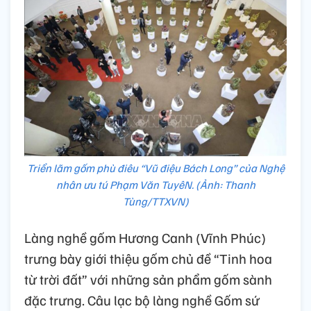
Triển lãm gốm phù điêu “Vũ điệu Bách Long” của Nghệ
nhân ưu tú Phạm Văn TuyêN. (Ảnh: Thanh
Tùng/TTXVN)
Làng nghề gốm Hương Canh (Vĩnh Phúc)
trưng bày giới thiệu gốm chủ đề “Tinh hoa
từ trời đất” với những sản phẩm gốm sành
đặc trưng. Câu lạc bộ làng nghề Gốm sứ