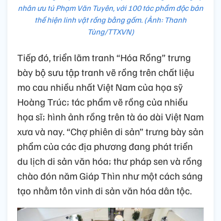
nhân ưu tú Phạm Văn Tuyên, với 100 tác phẩm độc bản
thể hiện linh vật rồng bằng gốm. (Ảnh: Thanh
Tùng/TTXVN)
Tiếp đó, triển lãm tranh “Hóa Rồng” trưng
bày bộ sưu tập tranh vẽ rồng trên chất liệu
mo cau nhiều nhất Việt Nam của họa sỹ
Hoàng Trúc; tác phẩm vẽ rồng của nhiều
họa sĩ; hình ảnh rồng trên tà áo dài Việt Nam
xưa và nay. “Chợ phiên di sản” trưng bày sản
phẩm của các địa phương đang phát triển
du lịch di sản văn hóa; thư pháp sen và rồng
chào đón năm Giáp Thìn như một cách sáng
tạo nhằm tôn vinh di sản văn hóa dân tộc.