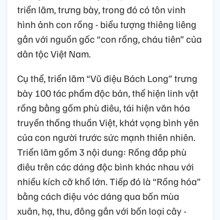
triển lãm, trưng bày, trong đó có tôn vinh
hình ảnh con rồng - biểu tượng thiêng liêng
gắn với nguồn gốc “con rồng, cháu tiên” của
dân tộc Việt Nam.
Cụ thể, triển lãm “Vũ điệu Bách Long” trưng
bày 100 tác phẩm độc bản, thể hiện linh vật
rồng bằng gốm phù điêu, tái hiện văn hóa
truyền thống thuần Việt, khát vọng bình yên
của con người trước sức mạnh thiên nhiên.
Triển lãm gồm 3 nội dung: Rồng đắp phù
điêu trên các dáng độc bình khác nhau với
nhiều kích cỡ khổ lớn. Tiếp đó là “Rồng hóa”
bằng cách điệu vóc dáng qua bốn mùa
xuân, hạ, thu, đông gắn với bốn loại cây -