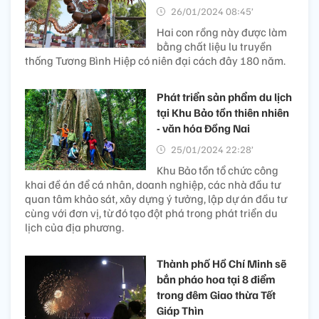
26/01/2024 08:45’
Hai con rồng này được làm
bằng chất liệu lu truyền
thống Tương Bình Hiệp có niên đại cách đây 180 năm.
Phát triển sản phẩm du lịch
tại Khu Bảo tồn thiên nhiên
- văn hóa Đồng Nai
25/01/2024 22:28’
Khu Bảo tồn tổ chức công
khai đề án để cá nhân, doanh nghiệp, các nhà đầu tư
quan tâm khảo sát, xây dựng ý tưởng, lập dự án đầu tư
cùng với đơn vị, từ đó tạo đột phá trong phát triển du
lịch của địa phương.
Thành phố Hồ Chí Minh sẽ
bắn pháo hoa tại 8 điểm
trong đêm Giao thừa Tết
Giáp Thìn