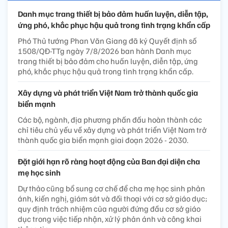
Danh mục trang thiết bị bảo đảm huấn luyện, diễn tập,
ứng phó, khắc phục hậu quả trong tình trạng khẩn cấp
Phó Thủ tướng Phan Văn Giang đã ký Quyết định số
1508/QĐ-TTg ngày 7/8/2026 ban hành Danh mục
trang thiết bị bảo đảm cho huấn luyện, diễn tập, ứng
phó, khắc phục hậu quả trong tình trạng khẩn cấp.
Xây dựng và phát triển Việt Nam trở thành quốc gia
biển mạnh
Các bộ, ngành, địa phương phấn đấu hoàn thành các
chỉ tiêu chủ yếu về xây dựng và phát triển Việt Nam trở
thành quốc gia biển mạnh giai đoạn 2026 - 2030.
Đặt giới hạn rõ ràng hoạt động của Ban đại diện cha
mẹ học sinh
Dự thảo cũng bổ sung cơ chế để cha mẹ học sinh phản
ánh, kiến nghị, giám sát và đối thoại với cơ sở giáo dục;
quy định trách nhiệm của người đứng đầu cơ sở giáo
dục trong việc tiếp nhận, xử lý phản ánh và công khai