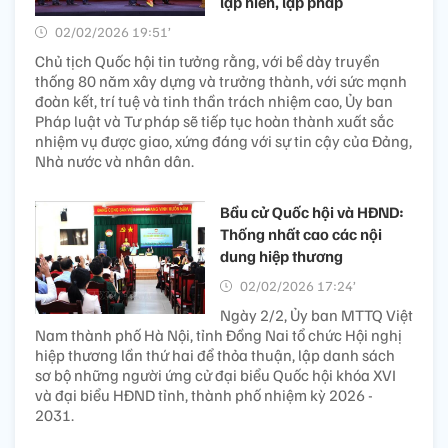
lập hiến, lập pháp
02/02/2026 19:51’
Chủ tịch Quốc hội tin tưởng rằng, với bề dày truyền
thống 80 năm xây dựng và trưởng thành, với sức mạnh
đoàn kết, trí tuệ và tinh thần trách nhiệm cao, Ủy ban
Pháp luật và Tư pháp sẽ tiếp tục hoàn thành xuất sắc
nhiệm vụ được giao, xứng đáng với sự tin cậy của Đảng,
Nhà nước và nhân dân.
Bầu cử Quốc hội và HĐND:
Thống nhất cao các nội
dung hiệp thương
02/02/2026 17:24’
Ngày 2/2, Ủy ban MTTQ Việt
Nam thành phố Hà Nội, tỉnh Đồng Nai tổ chức Hội nghị
hiệp thương lần thứ hai để thỏa thuận, lập danh sách
sơ bộ những người ứng cử đại biểu Quốc hội khóa XVI
và đại biểu HĐND tỉnh, thành phố nhiệm kỳ 2026 -
2031.