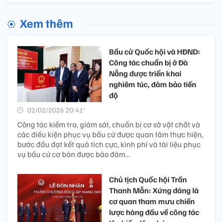
Xem thêm
Bầu cử Quốc hội và HĐND:
Công tác chuẩn bị ở Đà
Nẵng được triển khai
nghiêm túc, đảm bảo tiến
độ
02/02/2026 20:41’
Công tác kiểm tra, giám sát, chuẩn bị cơ sở vật chất và
các điều kiện phục vụ bầu cử được quan tâm thực hiện,
bước đầu đạt kết quả tích cực, kinh phí và tài liệu phục
vụ bầu cử cơ bản được bảo đảm…
Chủ tịch Quốc hội Trần
Thanh Mẫn: Xứng đáng là
cơ quan tham mưu chiến
lược hàng đầu về công tác