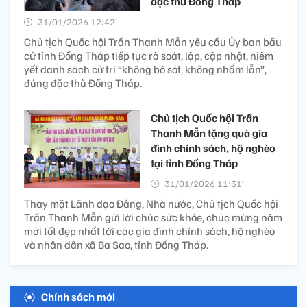
đặc thù Đồng Tháp
31/01/2026 12:42’
Chủ tịch Quốc hội Trần Thanh Mẫn yêu cầu Ủy ban bầu
cử tỉnh Đồng Tháp tiếp tục rà soát, lập, cập nhật, niêm
yết danh sách cử tri “không bỏ sót, không nhầm lẫn”,
đúng đặc thù Đồng Tháp.
Chủ tịch Quốc hội Trần
Thanh Mẫn tặng quà gia
đình chính sách, hộ nghèo
tại tỉnh Đồng Tháp
31/01/2026 11:31’
Thay mặt Lãnh đạo Đảng, Nhà nước, Chủ tịch Quốc hội
Trần Thanh Mẫn gửi lời chúc sức khỏe, chúc mừng năm
mới tốt đẹp nhất tới các gia đình chính sách, hộ nghèo
và nhân dân xã Ba Sao, tỉnh Đồng Tháp.
Chính sách mới