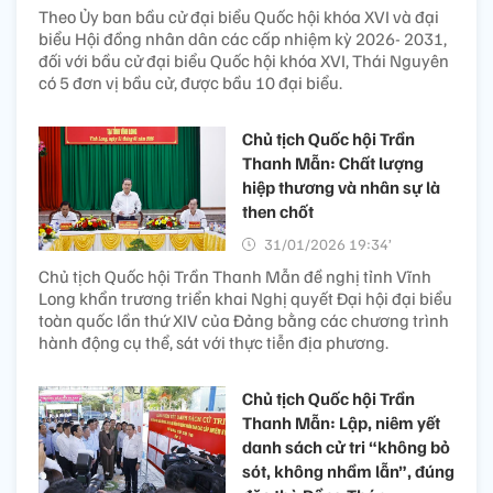
Theo Ủy ban bầu cử đại biểu Quốc hội khóa XVI và đại
biểu Hội đồng nhân dân các cấp nhiệm kỳ 2026- 2031,
đối với bầu cử đại biểu Quốc hội khóa XVI, Thái Nguyên
có 5 đơn vị bầu cử, được bầu 10 đại biểu.
Chủ tịch Quốc hội Trần
Thanh Mẫn: Chất lượng
hiệp thương và nhân sự là
then chốt
31/01/2026 19:34’
Chủ tịch Quốc hội Trần Thanh Mẫn đề nghị tỉnh Vĩnh
Long khẩn trương triển khai Nghị quyết Đại hội đại biểu
toàn quốc lần thứ XIV của Đảng bằng các chương trình
hành động cụ thể, sát với thực tiễn địa phương.
Chủ tịch Quốc hội Trần
Thanh Mẫn: Lập, niêm yết
danh sách cử tri “không bỏ
sót, không nhầm lẫn”, đúng