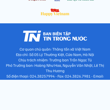
Cơ quan chủ quản: Thông tấn xã Việt Nam
Địa chỉ: Số 05 Lý Thường Kiệt, Cửa Nam, Hà Nội
Chịu trách nhiệm: Trưởng ban Trần Ngọc Tú
Phó Trưởng ban: Hoàng Như Hoa, Nguyễn Văn Nhật, Lê Thị
Thu Hương
Số điện thoại: 024.38257994 - Fax: 024.3826.7981 - Email:
tap.phongbien@gmail.com
Không sao chép nội dung khi chưa có sự đồng ý bằng văn bản
!
Trang chủ
Giới thiệu