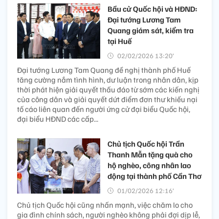
Bầu cử Quốc hội và HĐND:
Đại tướng Lương Tam
Quang giám sát, kiểm tra
tại Huế
02/02/2026 13:20’
Đại tướng Lương Tam Quang đề nghị thành phố Huế
tăng cường nắm tình hình, dư luận trong nhân dân, kịp
thời phát hiện giải quyết thấu đáo từ sớm các kiến nghị
của công dân và giải quyết dứt điểm đơn thư khiếu nại
tố cáo liên quan đến người ứng cử đại biểu Quốc hội,
đại biểu HĐND các cấp...
Chủ tịch Quốc hội Trần
Thanh Mẫn tặng quà cho
hộ nghèo, công nhân lao
động tại thành phố Cần Thơ
01/02/2026 12:16’
Chủ tịch Quốc hội cũng nhấn mạnh, việc chăm lo cho
gia đình chính sách, người nghèo không phải đợi dịp lễ,