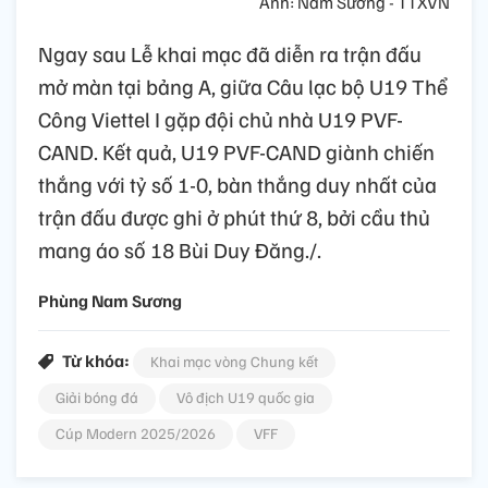
Ảnh: Nam Sương - TTXVN
Ngay sau Lễ khai mạc đã diễn ra trận đấu
mở màn tại bảng A, giữa Câu lạc bộ U19 Thể
Công Viettel I gặp đội chủ nhà U19 PVF-
CAND. Kết quả, U19 PVF-CAND giành chiến
thắng với tỷ số 1-0, bàn thắng duy nhất của
trận đấu được ghi ở phút thứ 8, bởi cầu thủ
mang áo số 18 Bùi Duy Đăng./.
Phùng Nam Sương
Từ khóa:
Khai mạc vòng Chung kết
Giải bóng đá
Vô địch U19 quốc gia
Cúp Modern 2025/2026
VFF