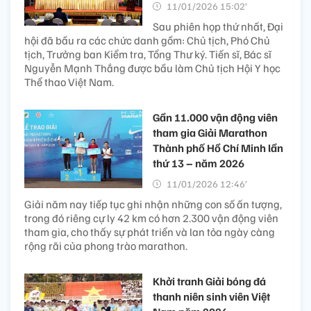
11/01/2026 15:02’
Sau phiên họp thứ nhất, Đại
hội đã bầu ra các chức danh gồm: Chủ tịch, Phó Chủ
tịch, Trưởng ban Kiểm tra, Tổng Thư ký. Tiến sĩ, Bác sĩ
Nguyễn Mạnh Thắng được bầu làm Chủ tịch Hội Y học
Thể thao Việt Nam.
Gần 11.000 vận động viên
tham gia Giải Marathon
Thành phố Hồ Chí Minh lần
thứ 13 – năm 2026
11/01/2026 12:46’
Giải năm nay tiếp tục ghi nhận những con số ấn tượng,
trong đó riêng cự ly 42 km có hơn 2.300 vận động viên
tham gia, cho thấy sự phát triển và lan tỏa ngày càng
rộng rãi của phong trào marathon.
Khởi tranh Giải bóng đá
thanh niên sinh viên Việt