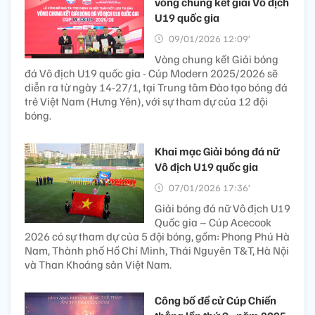
vòng chung kết giải Vô địch
U19 quốc gia
09/01/2026 12:09’
Vòng chung kết Giải bóng
đá Vô địch U19 quốc gia - Cúp Modern 2025/2026 sẽ
diễn ra từ ngày 14-27/1, tại Trung tâm Đào tạo bóng đá
trẻ Việt Nam (Hưng Yên), với sự tham dự của 12 đội
bóng.
Khai mạc Giải bóng đá nữ
Vô địch U19 quốc gia
07/01/2026 17:36’
Giải bóng đá nữ Vô địch U19
Quốc gia – Cúp Acecook
2026 có sự tham dự của 5 đội bóng, gồm: Phong Phú Hà
Nam, Thành phố Hồ Chí Minh, Thái Nguyên T&T, Hà Nội
và Than Khoáng sản Việt Nam.
Công bố đề cử Cúp Chiến