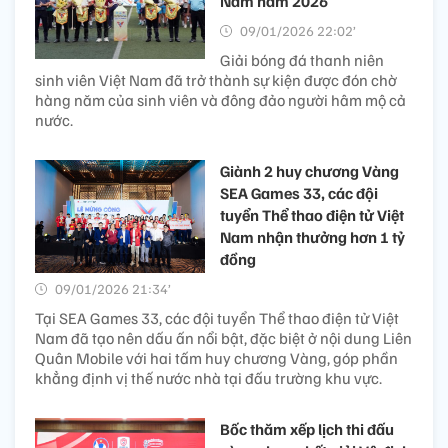
Nam năm 2026
09/01/2026 22:02’
Giải bóng đá thanh niên
sinh viên Việt Nam đã trở thành sự kiện được đón chờ
hàng năm của sinh viên và đông đảo người hâm mộ cả
nước.
Giành 2 huy chương Vàng
SEA Games 33, các đội
tuyển Thể thao điện tử Việt
Nam nhận thưởng hơn 1 tỷ
đồng
09/01/2026 21:34’
Tại SEA Games 33, các đội tuyển Thể thao điện tử Việt
Nam đã tạo nên dấu ấn nổi bật, đặc biệt ở nội dung Liên
Quân Mobile với hai tấm huy chương Vàng, góp phần
khẳng định vị thế nước nhà tại đấu trường khu vực.
Bốc thăm xếp lịch thi đấu