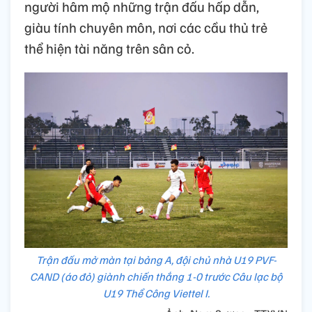
người hâm mộ những trận đấu hấp dẫn,
giàu tính chuyên môn, nơi các cầu thủ trẻ
thể hiện tài năng trên sân cỏ.
Trận đấu mở màn tại bảng A, đội chủ nhà U19 PVF-
CAND (áo đỏ) giành chiến thắng 1-0 trước Câu lạc bộ
U19 Thể Công Viettel I.