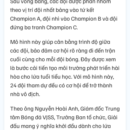
Sau vòng bảng, các đội được phân nhóm
theo vị trí đội nhất bảng vào tứ kết
Champion A, đội nhì vào Champion B và đội
đứng ba tranh Champion C.
Mô hình này giúp cân bằng trình độ giữa
các đội, bảo đảm cơ hội rõ ràng đi đến trận
cuối cùng cho mỗi đội bóng. Đây được xem
là bước cải tiến tạo môi trường phát triển hài
hòa cho lứa tuổi tiểu học. Với mô hình này,
24 đội tham dự đều có cơ hội để trở thành
nhà vô địch.
Theo ông Nguyễn Hoài Anh, Giám đốc Trung
tâm Bóng đá VJSS, Trưởng Ban tổ chức, Giải
đấu mang ý nghĩa khởi đầu dành cho lứa