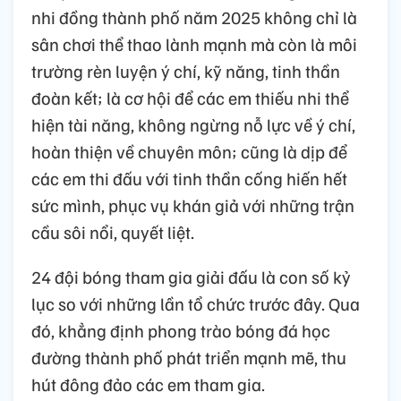
nhi đồng thành phố năm 2025 không chỉ là
sân chơi thể thao lành mạnh mà còn là môi
trường rèn luyện ý chí, kỹ năng, tinh thần
đoàn kết; là cơ hội để các em thiếu nhi thể
hiện tài năng, không ngừng nỗ lực về ý chí,
hoàn thiện về chuyên môn; cũng là dịp để
các em thi đấu với tinh thần cống hiến hết
sức mình, phục vụ khán giả với những trận
cầu sôi nổi, quyết liệt.
24 đội bóng tham gia giải đấu là con số kỷ
lục so với những lần tổ chức trước đây. Qua
đó, khẳng định phong trào bóng đá học
đường thành phố phát triển mạnh mẽ, thu
hút đông đảo các em tham gia.