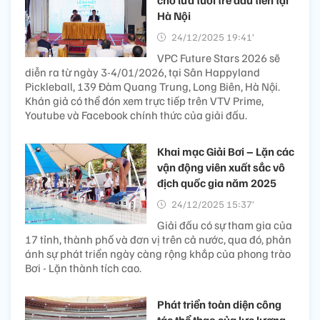
Hà Nội
24/12/2025 19:41’
VPC Future Stars 2026 sẽ
diễn ra từ ngày 3-4/01/2026, tại Sân Happyland
Pickleball, 139 Đàm Quang Trung, Long Biên, Hà Nội.
Khán giả có thể đón xem trực tiếp trên VTV Prime,
Youtube và Facebook chính thức của giải đấu.
Khai mạc Giải Bơi – Lặn các
vận động viên xuất sắc vô
địch quốc gia năm 2025
24/12/2025 15:37’
Giải đấu có sự tham gia của
17 tỉnh, thành phố và đơn vị trên cả nước, qua đó, phản
ánh sự phát triển ngày càng rộng khắp của phong trào
Bơi - Lặn thành tích cao.
Phát triển toàn diện công
tác thể thao của lực lượng