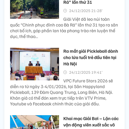
Rá” lần thứ 31
24/12/2025 21:28’
Giải Việt dã leo núi toàn
quốc “Chinh phục đỉnh cao Bà Rá” lần thứ 31 tạo ra sân
chơi bổ ích, góp phần lan tỏa phong trào rèn luyện thể
dục, thể thao...
Ra mắt giải Pickleball dành
cho lứa tuổi trẻ đầu tiên tại
Hà Nội
24/12/2025 19:41’
VPC Future Stars 2026 sẽ
diễn ra từ ngày 3-4/01/2026, tại Sân Happyland
Pickleball, 139 Đàm Quang Trung, Long Biên, Hà Nội.
Khán giả có thể đón xem trực tiếp trên VTV Prime,
Youtube và Facebook chính thức của giải đấu.
Khai mạc Giải Bơi – Lặn các
vận động viên xuất sắc vô