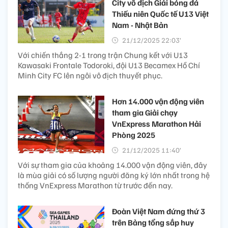
City vô địch Giải bóng đá
Thiếu niên Quốc tế U13 Việt
Nam - Nhật Bản
21/12/2025 22:03’
Với chiến thắng 2-1 trong trận Chung kết với U13
Kawasaki Frontale Todoroki, đội U13 Becamex Hồ Chí
Minh City FC lên ngôi vô địch thuyết phục.
Hơn 14.000 vận động viên
tham gia Giải chạy
VnExpress Marathon Hải
Phòng 2025
21/12/2025 11:40’
Với sự tham gia của khoảng 14.000 vận động viên, đây
là mùa giải có số lượng người đăng ký lớn nhất trong hệ
thống VnExpress Marathon từ trước đến nay.
Đoàn Việt Nam đứng thứ 3
trên Bảng tổng sắp huy