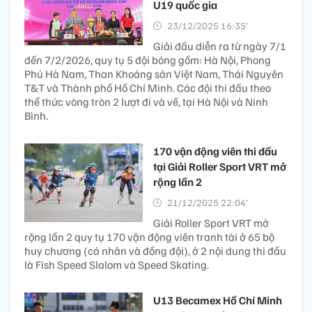
U19 quốc gia
23/12/2025 16:35’
Giải đấu diễn ra từ ngày 7/1
đến 7/2/2026, quy tụ 5 đội bóng gồm: Hà Nội, Phong
Phú Hà Nam, Than Khoáng sản Việt Nam, Thái Nguyên
T&T và Thành phố Hồ Chí Minh. Các đội thi đấu theo
thể thức vòng tròn 2 lượt đi và về, tại Hà Nội và Ninh
Bình.
170 vận động viên thi đấu
tại Giải Roller Sport VRT mở
rộng lần 2
21/12/2025 22:04’
Giải Roller Sport VRT mở
rộng lần 2 quy tụ 170 vận động viên tranh tài ở 65 bộ
huy chương (cá nhân và đồng đội), ở 2 nội dung thi đấu
là Fish Speed Slalom và Speed Skating.
U13 Becamex Hồ Chí Minh