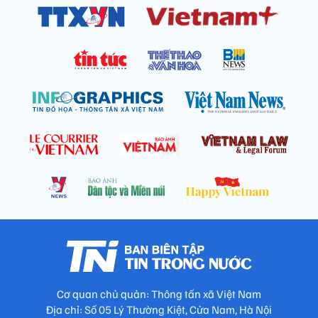
Cơ quan chủ quản: Thông tấn xã Việt Nam
Địa chỉ: Số 05 Lý Thường Kiệt, Cửa Nam, Hà Nội