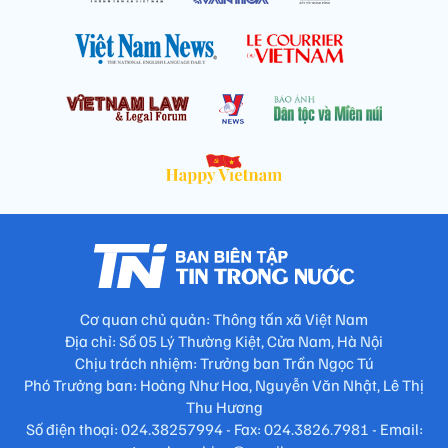
Cơ quan chủ quản: Thông tấn xã Việt Nam
Địa chỉ: Số 05 Lý Thường Kiệt, Cửa Nam, Hà Nội
Chịu trách nhiệm: Trưởng ban Trần Ngọc Tú
Phó Trưởng ban: Hoàng Như Hoa, Nguyễn Văn Nhật, Lê Thị
Thu Hương
Số điện thoại: 024.38257994 - Fax: 024.3826.7981 - Email: