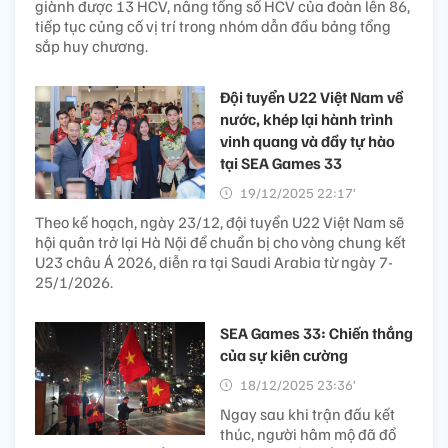
giành được 13 HCV, nâng tổng số HCV của đoàn lên 86,
tiếp tục củng cố vị trí trong nhóm dẫn đầu bảng tổng
sắp huy chương.
Đội tuyển U22 Việt Nam về
nước, khép lại hành trình
vinh quang và đầy tự hào
tại SEA Games 33
19/12/2025 22:17’
Theo kế hoạch, ngày 23/12, đội tuyển U22 Việt Nam sẽ
hội quân trở lại Hà Nội để chuẩn bị cho vòng chung kết
U23 châu Á 2026, diễn ra tại Saudi Arabia từ ngày 7-
25/1/2026.
SEA Games 33: Chiến thắng
của sự kiên cường
18/12/2025 23:36’
Ngay sau khi trận đấu kết
thúc, người hâm mộ đã đổ