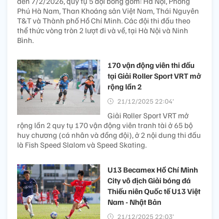
đến 7/2/2026, quy tụ 5 đội bóng gồm: Hà Nội, Phong
Phú Hà Nam, Than Khoáng sản Việt Nam, Thái Nguyên
T&T và Thành phố Hồ Chí Minh. Các đội thi đấu theo
thể thức vòng tròn 2 lượt đi và về, tại Hà Nội và Ninh
Bình.
170 vận động viên thi đấu
tại Giải Roller Sport VRT mở
rộng lần 2
21/12/2025 22:04’
Giải Roller Sport VRT mở
rộng lần 2 quy tụ 170 vận động viên tranh tài ở 65 bộ
huy chương (cá nhân và đồng đội), ở 2 nội dung thi đấu
là Fish Speed Slalom và Speed Skating.
U13 Becamex Hồ Chí Minh
City vô địch Giải bóng đá
Thiếu niên Quốc tế U13 Việt
Nam - Nhật Bản
21/12/2025 22:03’